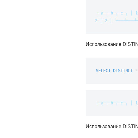
┌─a─┬─b─┬─c─┐
│ 1
2 │ 2 │
└───┴───┴
Использование DISTIN
SELECT
DISTINCT
*
┌─a─┬─b─┬─c─┐
│ 1
Использование DISTIN