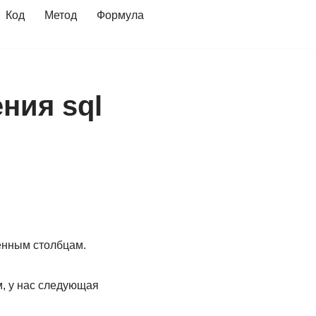
Код
Метод
Формула
ния sql
енным столбцам.
м, у нас следующая