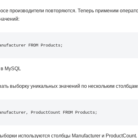
росе производители повторяются. Теперь применим операт
начений:
anufacturer FROM Products;
ать выборку уникальных значений по нескольким столбцам
anufacturer, ProductCount FROM Products;
ыборки используются столбцы Manufacturer и ProductCount. 