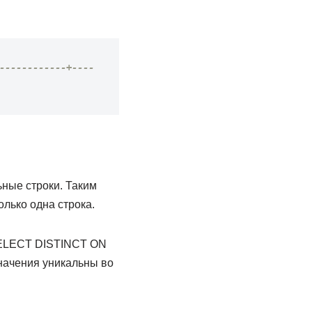
------------+----
ьные строки. Таким
олько одна строка.
 SELECT DISTINCT ON
 значения уникальны во