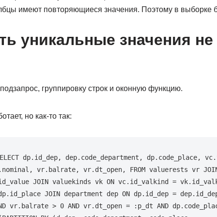
олбцы имеют повторяющиеся значения. Поэтому в выборке бу
ть уникальные значения не
подзапрос, группировку строк и оконную функцию.
отает, но как-то так:
ELECT dp.id_dep, dep.code_department, dp.code_place, vc.v
.nominal, vr.bаlrate, vr.dt_open, FROM valuerests vr JOIN
id_value JOIN valuekinds vk ON vc.id_valkind = vk.id_valk
dp.id_place JOIN department dep ON dp.id_dep = dep.id_dep
ND vr.balrate > 0 AND vr.dt_open = :p_dt AND dp.code_plac