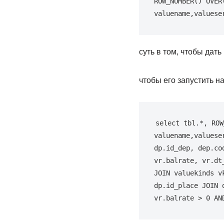
ROW_NUMBER() OVER
valuename,valuese
суть в том, чтобы дать
чтобы его запустить н
select tbl.*, ROW
valuename,valuese
dp.id_dep, dep.co
vr.bаlrate, vr.dt
JOIN valuekinds v
dp.id_place JOIN 
vr.balrate > 0 AN