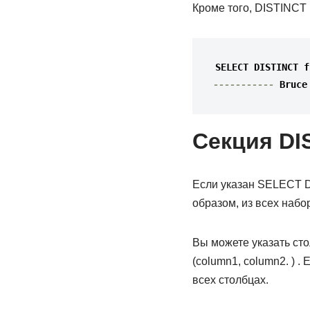
Кроме того, DISTINCT 
SELECT 
DISTINCT
f
-----------
Bruce
Секция DI
Если указан SELECT DI
образом, из всех набо
Вы можете указать ст
(column1, column2. ) .
всех столбцах.