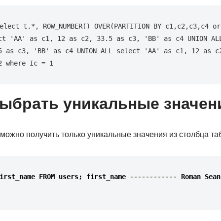
elect t.*, ROW_NUMBER() OVER(PARTITION BY c1,c2,c3,c4 ord
ct 'AA' as c1, 12 as c2, 33.5 as c3, 'BB' as c4 UNION ALL
5 as c3, 'BB' as c4 UNION ALL select 'AA' as c1, 12 as c2
2 where Ic = 1
 выбрать уникальные значен
ожно получить только уникальные значения из столбца та
irst_name
FROM
users
;
first_name
------------
Roman
Sean