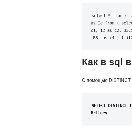
select * from ( s
as Ic from ( sele
c1, 12 as c2, 33.
'BB' as c4 ) t )t
Как в sql
С помощью DISTINCT м
SELECT 
DISTINCT
f
Britney