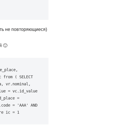
есть не повторяющиеся)
й 🙂
_place, 
 from ( SELECT 
, vr.nominal, 
ue = vc.id_value 
_place = 
code = 'AAA' AND 
re ic = 1