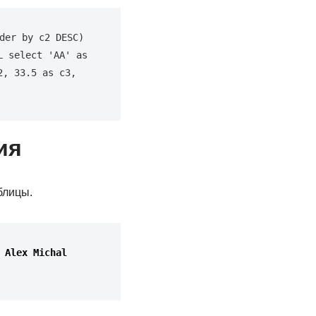
er by c2 DESC) 
 select 'AA' as 
, 33.5 as c3, 
ия
блицы.
Alex
Michal