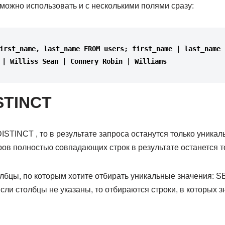
можно использовать и с несколькими полями сразу:
irst_name
,
last_name
FROM
users
;
first_name
|
last_name
|
Williss
Sean
|
Connery
Robin
|
Williams
STINCT
STINCT , то в результате запроса останутся только уникал
ров полностью совпадающих строк в результате останется т
олбцы, по которым хотите отбирать уникальные значения:
 Если столбцы не указаны, то отбираются строки, в которых