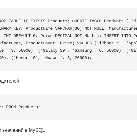
ROP TABLE IF EXISTS Products; CREATE TABLE Products ( Id 
IMARY KEY, ProductName VARCHAR(30) NOT NULL, Manufacturer
t INT DEFAULT 0, Price DECIMAL NOT NULL ); INSERT INTO Pr
ufacturer, ProductCount, Price) VALUES ('iPhone X', 'Appl
le', 3, 56000), ('Galaxy S9', 'Samsung', 6, 56000), ('Gal
00), ('Honor 10', 'Huawei', 3, 26000);
дителей:
er FROM Products;