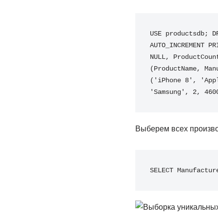
USE productsdb; D
AUTO_INCREMENT PR
NULL, ProductCoun
(ProductName, Man
('iPhone 8', 'App
'Samsung', 2, 460
Выберем всех произво
SELECT Manufactur