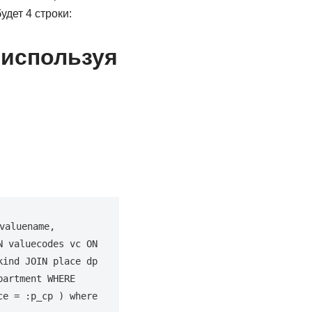
дет 4 строки:
 используя
aluename, 
 valuecodes vc ON 
ind JOIN place dp 
artment WHERE 
e = :p_cp ) where 