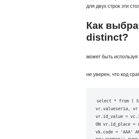
для двух строк эти ст
Как выбра
distinct?
может быть используя 
не уверен, что код сраб
select * from ( S
vr.valueseria, vr
vr.id_value = vc.
ON vr.id_place = 
vk.code = 'AAA' A