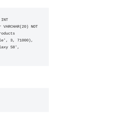
INT 
 VARCHAR(20) NOT 
oducts 
e', 3, 71000), 
axy S8', 