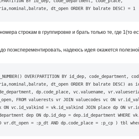
(PARTITION BY id_dep, code_department, code_place, 
ria,nominal,bаlrate, dt_open ORDER BY balrate DESC) = 1
 номера строкам в группировке и брать только те, где 1(то 
адо поэксперементировать, надеюсь идея окажется полезно
_NUMBER() OVER(PARTITION BY id_dep, code_department, code
ria,nominal,bаlrate, dt_open ORDER BY balrate DESC) as ic
de_department, dp.code_place, vc.valuename, vr.valueseria
_open, FROM valuerests vr JOIN valuecodes vc ON vr.id_val
k ON vc.id_valkind = vk.id_valkind JOIN place dp ON vr.id
department dep ON dp.id_dep = dep.id_department WHERE vk.
D vr.dt_open = :p_dt AND dp.code_place = :p_cp ) tbl whe