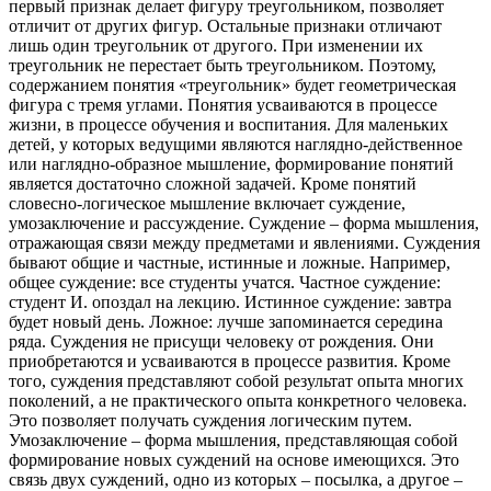
первый признак делает фигуру треугольником, позволяет
отличит от других фигур. Остальные признаки отличают
лишь один треугольник от другого. При изменении их
треугольник не перестает быть треугольником. Поэтому,
содержанием понятия «треугольник» будет геометрическая
фигура с тремя углами. Понятия усваиваются в процессе
жизни, в процессе обучения и воспитания. Для маленьких
детей, у которых ведущими являются наглядно-действенное
или наглядно-образное мышление, формирование понятий
является достаточно сложной задачей. Кроме понятий
словесно-логическое мышление включает суждение,
умозаключение и рассуждение. Суждение – форма мышления,
отражающая связи между предметами и явлениями. Суждения
бывают общие и частные, истинные и ложные. Например,
общее суждение: все студенты учатся. Частное суждение:
студент И. опоздал на лекцию. Истинное суждение: завтра
будет новый день. Ложное: лучше запоминается середина
ряда. Суждения не присущи человеку от рождения. Они
приобретаются и усваиваются в процессе развития. Кроме
того, суждения представляют собой результат опыта многих
поколений, а не практического опыта конкретного человека.
Это позволяет получать суждения логическим путем.
Умозаключение – форма мышления, представляющая собой
формирование новых суждений на основе имеющихся. Это
связь двух суждений, одно из которых – посылка, а другое –