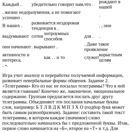
рождают в
Каждый .
убедительно говорит нам,
что .
нашей
. жизни недоразумения, а не помогают
.
успешно .
развивается нездоровая
В наших .
. , они
тенденция к .
хитроумных
выдумывают
сотни
для .
.
способов
. Даже такое
они начинают
. вырывают .
проявление
активности и
корыстным
как . . и то
служит
интереса,
целям
. ».
Игра учит анализу и переработке получаемой информации,
развивает невербальные формы общения. Задание 2.
«Телеграмма» Кто из нас не посылал телеграммы? Что в ней
является главным? Конечно же, лаконичное, эмоциональное
содержание. Группам предлагается послать друг другу
телеграммы. Объединяют эти послания начальные буквы
слов, например: Б Т Л В Д К М П З Х О (подбор букв может
быть самым разнообразным). Задание: составить такой текст
телеграммы, в котором каждое (значимое) слово
последовательно начиналось бы с предложенной буквы. Итак,
первое слово начинается на «Б», второе на «Т» и т.д. Для