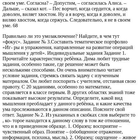
своем уме. Согласна? – Допустим, – согласилась Алиса. –
Дальше, – сказал кот. – Пес ворчит, когда сердится, а когда
доволен, виляет хвостом. Ну а я ворчу, когда я доволен, и
виляю хвостом, когда сержусь. Следовательно, я не в своем
уме. 68
Правильно ли это умозаключение? Найдите, в чем тут
«фокус». Задание № 3.Составить тематическое портфолио
«Иг- ры и упражнения, направленные на развитие операций
мышления у детей». Индивидуальные задания Задание 1.
Прочитайте характеристику ребѐнка. Дима любит трудные
задания, особенно такие, где решение может быть
несколькими способами. Он очень внимательно читает
условие задания, стремясь связать задачу с изученным
материалом. Он любит поспорить с учителем, отстаивая свою
правоту. С 20 заданиями, особенно по математике,
справляется в классе первым. В других областях знаний тоже
показывает высокие результаты. Определите, какой вид
мышления преобладает у данного ребѐнка, и какие качества
ума прослеживаются в данном описании. Поясните свой
ответ. Задание № 2. Из указанных в скобках слов выберите то
, ко- торое находится к данному слову в том же отношении,
что и в приведенном образце. 1. Образец: восприятие –
чувственный образ. Понятие – (обобщенное отражение,
информация, психика, мысль). 2. Образец: ощущение – живое