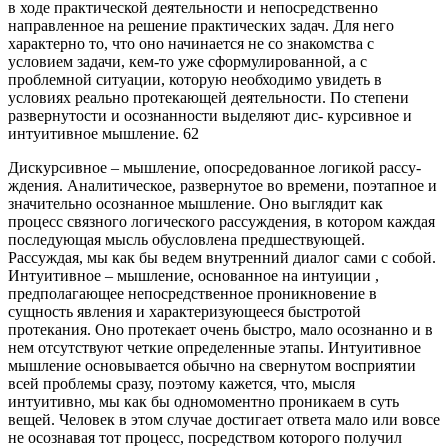
в ходе практической деятельности и непосредственно
направленное на решение практических задач. Для него
характерно то, что оно начинается не со знакомства с
условием задачи, кем-то уже сформулированной, а с
проблемной ситуации, которую необходимо увидеть в
условиях реально протекающей деятельности. По степени
развернутости и осознанности выделяют дис- курсивное и
интуитивное мышление. 62
Дискурсивное – мышление, опосредованное логикой рассу-
ждения. Аналитическое, развернутое во времени, поэтапное и
значительно осознанное мышление. Оно выглядит как
процесс связного логического рассуждения, в котором каждая
последующая мысль обусловлена предшествующей.
Рассуждая, мы как бы ведем внутренний диалог сами с собой.
Интуитивное – мышление, основанное на интуиции ,
предполагающее непосредственное проникновение в
сущность явления и характеризующееся быстротой
протекания. Оно протекает очень быстро, мало осознанно и в
нем отсутствуют четкие определенные этапы. Интуитивное
мышление основывается обычно на свернутом восприятии
всей проблемы сразу, поэтому кажется, что, мысля
интуитивно, мы как бы одномоментно проникаем в суть
вещей. Человек в этом случае достигает ответа мало или вовсе
не осознавая тот процесс, посредством которого получил