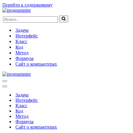
Перейти к содержимому
Искать...
Задача
Интерфейс
Класс
Код
Метод
Формула
Сайт о компьютерах
Меню
навигации
Меню
навигации
Задача
Интерфейс
Класс
Код
Метод
Формула
Сайт о компьютерах