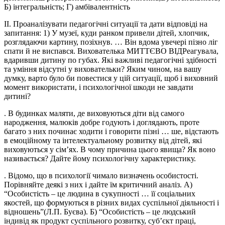
Б) інтегральність; ​​Г) амбівалентність
II. Проаналізувати педагогічні ситуації та дати відповіді на
запитання: 1) У музеї, куди ранком привели дітей, хлопчик,
розглядаючи картину, позіхнув. … Він вдома увечерi пiзно лiг
спати й не виспався. Вихователька МИТТЄВО ВIДРеагувала,
вдаривши дитину по губах. Які важливі педагогiчнi здібності
та уміння відсутні у виховательки? Яким чином, на вашу
думку, варто було би повестися у цій ситуації, щоб і виховний
момент використати, і психологічної шкоди не завдати
дитині?​
. В будинках маляти, де виховуються діти від самого
народження, малюків добре годують і доглядають, проте
багато з них починає ходити і говорити пізні … ше, відстають
в емоційному та інтелектуальному розвитку від дітей, які
виховуються у сім’ях. В чому причина цього явища? Як воно
називається? Дайте йому психологічну характеристику.
. Відомо, що в психології чимало визначень особистості.
Порівняйте деякі з них і дайте їм критичний аналіз. А)
“Особистість – це людина в сукупності … її соціальних
якостей, що формуються в різних видах суспільної діяльності і
відношень”(Л.П. Буєва). Б) “Особистість – це людський
індивід як продукт суспільного розвитку, суб’єкт праці,