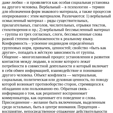
даже любви – и проявляется как особая социальная установка
на другого человека. Вербальный – в психологии – термин
для обозначения форм знакового материала, а также процессов
оперирования с этим материалом. Различаются: 1) вербальный
осмысленный материал – ряды существительных,
прилагательных, глаголов, числительных, отрывки текстов,
стихотворения и пр.; 2) вербальный бессмысленный материал
– группы из трех согласных, слоги, бессмысленные слова
разной степени приближенности к реальному языку.
Конформность – усвоение индивидом определѐнных
групповых норм, привычек, ценностей; свойство «быть как
другие», попадать в жѐсткую зависимость от группы.
Общение – многоплановый процесс установления и развития
контактов между людьми, в основе которого лежат
потребности в совместной деятельности и который включает
в себя обмен информацией, взаимодействие и понимание
другого человека. Объект конфликта — материальная,
социальная, политическая или духовная ценность, по поводу
которой возникает противоборство сторон, стремящихся к
обладанию или пользованию ею. Обратная связь –
информация о том, как реципиент воспринимает
коммуникатора, как оценивает его поведение и слова.
Присоединение – желание быть включенным, выделенным
среди остальных, быть в центре внимания. Перцепция –
восприятие, непосредственное отражение действительности