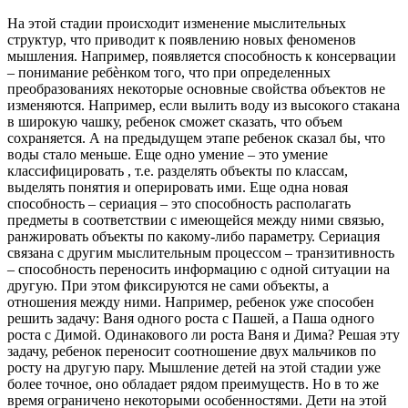
На этой стадии происходит изменение мыслительных
структур, что приводит к появлению новых феноменов
мышления. Например, появляется способность к консервации
– понимание ребѐнком того, что при определенных
преобразованиях некоторые основные свойства объектов не
изменяются. Например, если вылить воду из высокого стакана
в широкую чашку, ребенок сможет сказать, что объем
сохраняется. А на предыдущем этапе ребенок сказал бы, что
воды стало меньше. Еще одно умение – это умение
классифицировать , т.е. разделять объекты по классам,
выделять понятия и оперировать ими. Еще одна новая
способность – сериация – это способность располагать
предметы в соответствии с имеющейся между ними связью,
ранжировать объекты по какому-либо параметру. Сериация
связана с другим мыслительным процессом – транзитивность
– способность переносить информацию с одной ситуации на
другую. При этом фиксируются не сами объекты, а
отношения между ними. Например, ребенок уже способен
решить задачу: Ваня одного роста с Пашей, а Паша одного
роста с Димой. Одинакового ли роста Ваня и Дима? Решая эту
задачу, ребенок переносит соотношение двух мальчиков по
росту на другую пару. Мышление детей на этой стадии уже
более точное, оно обладает рядом преимуществ. Но в то же
время ограничено некоторыми особенностями. Дети на этой