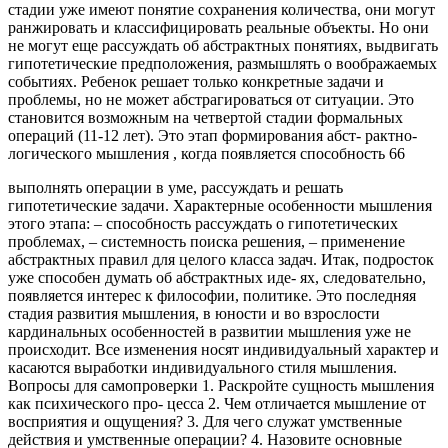
стадии уже имеют понятие сохранения количества, они могут
ранжировать и классифицировать реальные объекты. Но они
не могут еще рассуждать об абстрактных понятиях, выдвигать
гипотетические предположения, размышлять о воображаемых
событиях. Ребенок решает только конкретные задачи и
проблемы, но не может абстрагироваться от ситуации. Это
становится возможным на четвертой стадии формальных
операций (11-12 лет). Это этап формирования абст- рактно-
логического мышления , когда появляется способность 66
выполнять операции в уме, рассуждать и решать
гипотетические задачи. Характерные особенности мышления
этого этапа: – способность рассуждать о гипотетических
проблемах, – системность поиска решения, – применение
абстрактных правил для целого класса задач. Итак, подросток
уже способен думать об абстрактных иде- ях, следовательно,
появляется интерес к философии, политике. Это последняя
стадия развития мышления, в юности и во взрослости
кардинальных особенностей в развитии мышления уже не
происходит. Все изменения носят индивидуальный характер и
касаются выработки индивидуального стиля мышления.
Вопросы для самопроверки 1. Раскройте сущность мышления
как психического про- цесса 2. Чем отличается мышление от
восприятия и ощущения? 3. Для чего служат умственные
действия и умственные операции? 4. Назовите основные