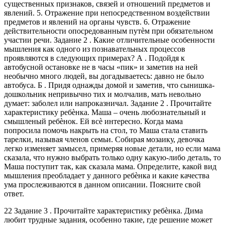
существенных признаков, связей и отношений предметов и
явлений. 5. Отражение при непосредственном воздействии
предметов и явлений на органы чувств. 6. Отражение
действительности опосредованным путѐм при обязательном
участии речи. Задание 2 . Какие отличительные особенности
мышления как одного из познавательных процессов
проявляются в следующих примерах? А . Подойдя к
автобусной остановке не в часы «пик» и заметив на ней
необычно много людей, вы догадываетесь: давно не было
автобуса. Б . Придя однажды домой и заметив, что сынишка-
дошкольник непривычно тих и молчалив, мать невольно
думает: заболел или напроказничал. Задание 2 . Прочитайте
характеристику ребѐнка. Маша – очень любознательный и
смышленый ребѐнок. Ей всѐ интересно. Когда мама
попросила помочь накрыть на стол, то Маша стала ставить
тарелки, называя членов семьи. Собирая мозаику, девочка
легко изменяет замысел, примеряя новые детали, но если мама
сказала, что нужно выбрать только одну какую-либо деталь, то
Маша поступит так, как сказала мама. Определите, какой вид
мышления преобладает у данного ребѐнка и какие качества
ума прослеживаются в данном описании. Поясните свой
ответ.
22 Задание 3 . Прочитайте характеристику ребѐнка. Дима
любит трудные задания, особенно такие, где решение может