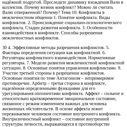
надѐжной подругой. Проследите динамику вхождения Вали в
коллектив. Почему возник конфликт? Можно ли считать
Валю отверженной? Почему? Тема 10: Конфликты в
межличностном общении 1. Понятие конфликта. Виды
конфликтов. 2. Происхождение социально-психологического
конфликта. Стадии развития конфликта. 3. Особенности
взаимодействия в конфликте. Способы разрешения
межличностных конфликтов.
30 4. Эффективные методы разрешения конфликтов. 5.
Факторы определения ситуации как конфликтной. 6.
Регуляторы конфликтного взаимодействия. Нормативные
регуляторы. 7. Модели развития межличностной конфликтной
ситуации. 8. Основные понятия управления конфликтами. 9.
Участие третьей стороны в разрешении конфликтов.
Основные понятия по теме Антагонизм – непримиримое
противоречие. Арбитр – третья сторона в конфликте,
наделѐнная определенными функциями для его
урегулирования оппонентами конфликта. Аффект – сильное и
относительно кратковременное эмоциональное состояние,
связанное с резким изменением важных для человека
жизненных обстоятельств. В основе аффекта лежит
переживаемое человеком состояние внутреннего конфликта.
Внутриличностный конфликт – состояние внутренней
структуры личности, выражающееся в противоборстве