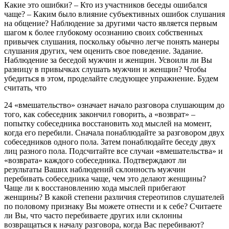
Какие это ошибки? – Кто из участников беседы ошибался
чаще? – Каким было влияние субъективных ошибок слушания
на общение? Наблюдение за другими часто является первым
шагом к более глубокому осознанию своих собственных
привычек слушания, поскольку обычно легче понять манеры
слушания других, чем оценить свое поведение. Задание.
Наблюдение за беседой мужчин и женщин. Усвоили ли Вы
разницу в привычках слушать мужчин и женщин? Чтобы
убедиться в этом, проделайте следующее упражнение. Будем
считать, что
24 «вмешательство» означает начало разговора слушающим до
того, как собеседник закончил говорить, а «возврат» –
попытку собеседника восстановить ход мыслей на момент,
когда его перебили. Сначала понаблюдайте за разговором двух
собеседников одного пола. Затем понаблюдайте беседу двух
лиц разного пола. Подсчитайте все случаи «вмешательства» и
«возврата» каждого собеседника. Подтверждают ли
результаты Ваших наблюдений склонность мужчин
перебивать собеседника чаще, чем это делают женщины?
Чаще ли к восстановлению хода мыслей прибегают
женщины? В какой степени различия стереотипов слушателей
по половому признаку Вы можете отнести и к себе? Считаете
ли Вы, что часто перебиваете других или склонны
возвращаться к началу разговора, когда Вас перебивают?