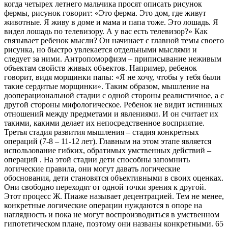
когда четырех летнего мальчика просят описать рисунок
фермы, рисунок говорит: «Это ферма. Это дом, где живут
животные. Я живу в доме и мама и папа тоже. Это лошадь. Я
видел лошадь по телевизору. А у вас есть телевизор?» Как
связывает ребенок мысли? Он начинает с главной темы своего
рисунка, но быстро увлекается отдельными мыслями и
следует за ними. Антропоморфизм – приписывание неживым
объектам свойств живых объектов. Например, ребенок
говорит, видя морщинки папы: «Я не хочу, чтобы у тебя были
такие сердитые морщинки». Таким образом, мышление на
дооперациональной стадии с одной стороны реалистичное, а с
другой стороны мифологическое. Ребенок не видит истинных
отношений между предметами и явлениями. И он считает их
такими, какими делает их непосредственное восприятие.
Третья стадия развития мышления – стадия конкретных
операций (7-8 – 11-12 лет). Главным на этом этапе является
использование гибких, обратимых умственных действий –
операций . На этой стадии дети способны запомнить
логические правила, они могут давать логические
обоснования, дети становятся объективными в своих оценках.
Они свободно переходят от одной точки зрения к другой.
Этот процесс Ж. Пиаже называет децентрацией. Тем не менее,
конкретные логические операции нуждаются в опоре на
наглядность и пока не могут воспроизводиться в умственном
гипотетическом плане, поэтому они названы конкретными. 65