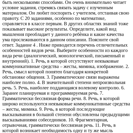
быть несколькими способами. Он очень внимательно читает
условие задания, стремясь связать задачу с изученным
материалом. Он любит поспорить с учителем, отстаивая свою
правоту. С 20 заданиями, особенно по математике,
справляется в классе первым. В других областях знаний тоже
показывает высокие результаты. Определите, какой вид
мышления преобладает у данного ребѐнка и какие качества
ума прослеживаются в данном описании. Поясните свой
ответ. Задание 4 . Ниже приводится перечень отличительных
особенностей видов речи. Выберите особенности из каждого
вида речи (диалогический, монологический, письменный и
внутренний). 1. Речь, в которой отсутствуют неязыковые
коммуникативные средства – жесты, мимика, изображение. 2.
Речь, смысл которой понятен благодаря конкретной
обстановке общения. 3. Грамматические связи выражены
наиболее полно. 4. В значительной степени непроизвольная
речь. 5. Речь, наиболее поддающаяся волевому контролю. 6.
Заранее планируемая и программируемая речь. 7.
Грамматически бессвязная форма речи. 8. Речь, в которой
широко используются неязыковые коммуникативные средства
– жесты, мимика. 9. Речь, в которой последующие
высказывания в большой степени обусловлены предыдущими
высказываниями собеседников. 10. Фрагментарная,
отрывочная, грамматически бессвязная речь. 11. Речь, в
которой возникает необходимость одну и ту же мысль