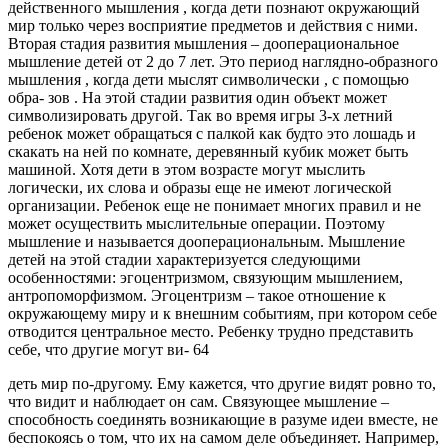
действенного мышления , когда дети познают окружающий
мир только через восприятие предметов и действия с ними.
Вторая стадия развития мышления – дооперациональное
мышление детей от 2 до 7 лет. Это период наглядно-образного
мышления , когда дети мыслят символически , с помощью
обра- зов . На этой стадии развития один объект может
символизировать другой. Так во время игры 3-х летний
ребенок может обращаться с палкой как будто это лошадь и
скакать на ней по комнате, деревянный кубик может быть
машиной. Хотя дети в этом возрасте могут мыслить
логически, их слова и образы еще не имеют логической
организации. Ребенок еще не понимает многих правил и не
может осуществить мыслительные операции. Поэтому
мышление и называется дооперациональным. Мышление
детей на этой стадии характеризуется следующими
особенностями: эгоцентризмом, связующим мышлением,
антропоморфизмом. Эгоцентризм – такое отношение к
окружающему миру и к внешним событиям, при котором себе
отводится центральное место. Ребенку трудно представить
себе, что другие могут ви- 64
деть мир по-другому. Ему кажется, что другие видят ровно то,
что видит и наблюдает он сам. Связующее мышление –
способность соединять возникающие в разуме идеи вместе, не
беспокоясь о том, что их на самом деле объединяет. Например,