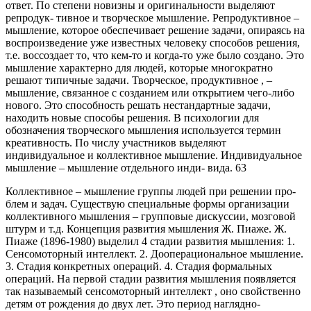
ответ. По степени новизны и оригинальности выделяют
репродук- тивное и творческое мышление. Репродуктивное –
мышление, которое обеспечивает решение задачи, опираясь на
воспроизведение уже известных человеку способов решения,
т.е. воссоздает то, что кем-то и когда-то уже было создано. Это
мышление характерно для людей, которые многократно
решают типичные задачи. Творческое, продуктивное , –
мышление, связанное с созданием или открытием чего-либо
нового. Это способность решать нестандартные задачи,
находить новые способы решения. В психологии для
обозначения творческого мышления используется термин
креативность. По числу участников выделяют
индивидуальное и коллективное мышление. Индивидуальное
мышление – мышление отдельного инди- вида. 63
Коллективное – мышление группы людей при решении про-
блем и задач. Существую специальные формы организации
коллективного мышления – групповые дискуссии, мозговой
штурм и т.д. Концепция развития мышления Ж. Пиаже. Ж.
Пиаже (1896-1980) выделил 4 стадии развития мышления: 1.
Сенсомоторный интеллект. 2. Дооперациональное мышление.
3. Стадия конкретных операций. 4. Стадия формальных
операций. На первой стадии развития мышления появляется
так называемый сенсомоторный интеллект , оно свойственно
детям от рождения до двух лет. Это период наглядно-