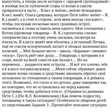
выпустить, а теперь после истории с «вредной группировкой»
и вообще после публичной ссоры со всеми я совсем
превратился в шута… Класс я люблю, люблю безнадежно.
Класс живѐт, Ольга (девушка, которую Петя тайно любит – Я.
К.) живѐт, а я стою в стороне, хотя меня иногда «пускают»,
чтобы, послушав несколько моих грошовых острот,
посмеяться и снова оставить меня одного. Мои отношения с
Котом (прозвище товарища – Я. К.) пропитаны слизью
соперничества и поэтому очень скользки, несмотря на
близость. В классе живѐт моя оболочка, а истинный Петька,
ещѐ не совсем испорченный, витает в облаках мальчишеских
иллюзий. …Моѐ больное место – школа. «Баранки» сменяют
«носы». Грусть рвѐт мне душу… Товарищи, с которыми я в
ссоре, висят на моей совести как балласт… Но на
переменах… раздаются мои остроты… И всѐ это хлипко, ибо
я в классе поганка-мухомор. …Меня сейчас обуревает дикое
желание всеми силами и средствами завоевать обратно своѐ
положение по отношению к своим товарищам, и я добьюсь
этого. Возможно, это глупо и по-детски, даже наверняка так,
но повторяю, что не остановлюсь ни перед какими
средствами, чтобы добиться этого». (Отрывки из дневника
Пети С.) (По Я.Л. Коломинскому.) Как помочь подростку,
попавшему в такую ситуацию? Особенности общения детей
со сверстниками Задание 3 . Прочитайте описание ситуации.