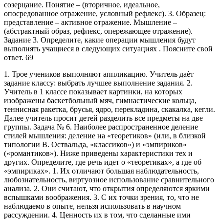
созерцание. Понятие – (вторичное, идеальное,
опосредованное отражение, условный рефлекс). 3. Образец:
представление – активное отражение. Мышление –
(абстрактный образ, рефлекс, опережающее отражение).
Задание 3. Определите, какие операции мышления будут
выполнять учащиеся в следующих ситуациях . Поясните свой
ответ. 69
1. Трое учеников выполняют аппликацию. Учитель даѐт
задание классу: выбрать лучшее выполнение задания. 2.
Учитель в 1 классе показывает картинки, на которых
изображены баскетбольный мяч, гимнастические кольца,
теннисная ракетка, брусья, ядро, перекладина, скакалка, кегли.
Далее учитель просит детей разделить все предметы на две
группы. Задача № 6. Наиболее распространенное деление
стилей мышления: деление на «теоретиков» (или, в близкой
типологии В. Оствальда, «классиков») и «эмпириков»
(«романтиков»). Ниже приведены характеристики тех и
других. Определите, где речь идет о «теоретиках», а где об
«эмпириках». 1. Их отличают большая наблюдательность,
любознательность, виртуозное использование сравнительного
анализа. 2. Они считают, что открытия определяются яркими
вспышками воображения. 3. С их точки зрения, то, что не
наблюдаемо в опыте, нельзя использовать в научном
рассуждении. 4. Ценность их в том, что сделанные ими