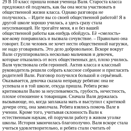
29 В 10 класс пришла новая ученица Валя. Староста класса
предложил ей подумать, как бы она могла участвовать в
общественной жизни класса. Однако разговора не
получилось. – Идите вы со своей общественной работой! Я в
другой школе хорошо училась, а здесь сразу стала
неуспевающей. Не трогайте меня, я и без вашей
общественной работы как-нибудь обойдусь. Еѐ «смелость»
кое-кому понравилась и вызвала сочувствие. – Правильно она
говорит. Если человек не хочет нести общественной нагрузки,
не надо уговаривать. Это дело добровольное. Вскоре вокруг
Вали сгруппировались несколько мальчиков и девочек,
которые отказались от всех общественных дел, плохо учились.
Валя чувствовала себя героиней. Актив класса и классный
руководитель решили собрать классное собрание и пригласить
родителей Вали. Разговор получился большой и серьѐзный.
Оказывается, девочка сказала неправду ребятам: она не
успевала и в той школе, откуда пришла. Ребята резко
критиковали Валю за неуспеваемость, грубость, нечестность,
плохое отношение к товарищам. Сначала Валя держалась
вызывающе, но, когда заплакала мать и выступил с критикой
дочери отец, она замолчала. Ребята взялись помочь Вале в
учении. Кроме того, учитывая склонность Вали к
естественным наукам, ей поручили работу в живом уголке
школы. История закончилась благополучно. Валя вскоре стала
учиться удовлетворительно, и ребята стали считать еѐ