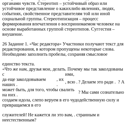
органами чувств. Стереотип – устойчивый образ или
устойчивое представление о какихлибо явлениях, людях,
событиях, свойственное представителям той или иной
социальной группы. Стереотипизация – процесс
формирования впечатления о воспринимаемом человеке на
основе выработанных группой стереотипов. Суггестия –
внушение.
26 Задание 1. «Час редактора» Участники получают текст для
редактирования, в котором пропущены некоторые слова.
Необходимо заполнить пробелы, сохраняя смысловое
единство текста.
«Что же нам, друзья мои, делать
. Почему мы так заколдованы
с
ими,
да еще заколдовываем
, их
, всю .
? Делаем это ради .
? А
наших .
.
может быть, для того, чтобы свалить
? Мы сами сознательно
на них .
создаем идола, слепо веруем в его чудодейственную силу и
превращаемся в его
служителей! Не кажется ли это вам, . странным и
неестественным?