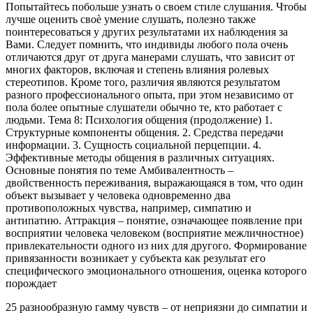
Попытайтесь побольше узнать о своем стиле слушания. Чтобы
лучше оценить своѐ умение слушать, полезно также
поинтересоваться у других результатами их наблюдения за
Вами. Следует помнить, что индивиды любого пола очень
отличаются друг от друга манерами слушать, что зависит от
многих факторов, включая и степень влияния ролевых
стереотипов. Кроме того, различия являются результатом
разного профессионального опыта, при этом независимо от
пола более опытные слушатели обычно те, кто работает с
людьми. Тема 8: Психология общения (продолжение) 1.
Структурные компоненты общения. 2. Средства передачи
информации. 3. Сущность социальной перцепции. 4.
Эффективные методы общения в различных ситуациях.
Основные понятия по теме Амбивалентность –
двойственность переживания, выражающаяся в том, что один
объект вызывает у человека одновременно два
противоположных чувства, например, симпатию и
антипатию. Аттракция – понятие, означающее появление при
восприятии человека человеком (восприятие межличностное)
привлекательности одного из них для другого. Формирование
привязанности возникает у субъекта как результат его
специфического эмоционального отношения, оценка которого
порождает
25 разнообразную гамму чувств – от неприязни до симпатии и