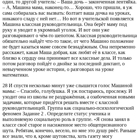
один, то другой учитель: – Ваша дочь – законченная лентяйка.
– А, Машина мама, наконец-то… Хорошо, что пришли, я уж
сама собиралась вас вызвать: болтает ваша дочка на уроках,
никакого сладу с ней нет… Но вот в учительской появляется
Машина классная руководительница. Она берѐт маму под
руку и уводит в укромный уголок. И вот они уже
разговаривают о чѐм-то шепотом. Классная руководительница
обязательно найдѐт что-то такое, от чего Машино положение
не будет казаться маме совсем безнадѐжным. Она непременно
расскажет, какая Маша добрая, как любят еѐ в классе, как
близко к сердцу она принимает все классные дела. И только
потом разговор пойдѐт о двойке за последний диктант, о
невыученном уроке истории, о разговорах на уроке
математики.
28 И спустя несколько минут уже слышится голос Машиной
мамы: – Спасибо, голубушка. Я уж постараюсь, прослежу. И
уходит она из школы не раздражѐнная, а озабоченная новыми
задачами, которые придѐтся решать вместе с классной
руководительницей. Группа как социально-психологический
феномен Задание 2 . Определите статус ученика и
выполняемую социальную роль в группе. «Я снова занял в
классе своѐ старое и насиженное место общепризнанного
шута. Ребятам, конечно, весело, но мне это душу рвѐт. Раньше
все знали, что я, кроме шутовства, хоть газету могу