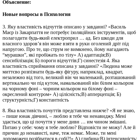
Объяснение:
Новые вопросы в Психология
3. Яку властивість відчуттів описано у завданні? «Василь
Маєр із Закарпаття не потребує ізоляційних інструментів, щоб
полагодити будь-який електроприл … ад. Без шкоди для
власного здоров’я він може взяти в руки оголений дріт під
напругою. Про те, що струм не вимкнено, йому нагадають
“мурашки”, які пробіжать по тілу» А) адаптація;​​В)
сенсибілізація; Б) пороги відчуттів;​​Г) синестезія 4. Яка
властивість сприймання описана у завданні? «Людина може
миттєво розпізнати будь-яку фігуру, наприклад, квадрат,
незалежно від того, великий він чи маленький, розташований
вертикально чи під кутом, намальований він білим кольором
на чорному фоні – чорним кольором на білому фоні –
окреслений контуром» А) цілісність;​В) апперцепція; Б)
структурність;​Г) константність
8. Яка властивість почуттів представлена нижче? «Я не знаю,
– пише юнак дівчині, – люблю я тебе чи ненавиджу. Мені
здається, що ці почуття у мене дивн … им чином змішані.
Питаю у себе: чому я тебе люблю? Відповісти не можу! Але й
причин до ненависті, наче, теж немає. Може, ти мені
допоможеш розібратися в собі?!» А) глибина;​​​В) інтенсивність;