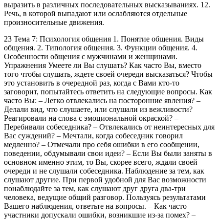
выразить в различных последовательных высказываниях. 12.
Речь, в которой выпадают или ослабляются отдельные
произносительные движения.
23 Тема 7: Психология общения 1. Понятие общения. Виды
общения. 2. Типология общения. 3. Функции общения. 4.
Особенности общения с мужчинами и женщинами.
Упражнения Умеете ли Вы слушать? Как часто Вы, вместо
того чтобы слушать, ждете своей очереди высказаться? Чтобы
это установить в очередной раз, когда с Вами кто-то
заговорит, попытайтесь ответить на следующие вопросы. Как
часто Вы: – Легко отвлекались на посторонние явления? –
Делали вид, что слушаете, или слушали из вежливости?
Реагировали на слова с эмоциональной окраской? –
Перебивали собеседника? – Отвлекались от неинтересных для
Вас суждений? – Мечтали, когда собеседник говорил
медленно? – Отмечали про себя ошибки в его сообщении,
поведении, обдумывали свои идеи? – Если Вы были заняты в
основном именно этим, то Вы, скорее всего, ждали своей
очереди и не слушали собеседника. Наблюдение за тем, как
слушают другие. При первой удобной для Вас возможности
понаблюдайте за тем, как слушают друг друга два-три
человека, ведущие общий разговор. Пользуясь результатами
Вашего наблюдения, ответьте на вопросы. – Как часто
участники допускали ошибки, возникшие из-за помех? –