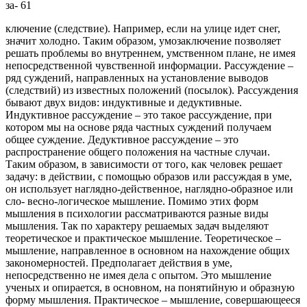
за- 61
ключение (следствие). Например, если на улице идет снег,
значит холодно. Таким образом, умозаключение позволяет
решать проблемы во внутреннем, умственном плане, не имея
непосредственной чувственной информации. Рассуждение –
ряд суждений, направленных на установление выводов
(следствий) из известных положений (посылок). Рассуждения
бывают двух видов: индуктивные и дедуктивные.
Индуктивное рассуждение – это такое рассуждение, при
котором мы на основе ряда частных суждений получаем
общее суждение. Дедуктивное рассуждение – это
распространение общего положения на частные случаи.
Таким образом, в зависимости от того, как человек решает
задачу: в действии, с помощью образов или рассуждая в уме,
он использует наглядно-действенное, наглядно-образное или
сло- весно-логическое мышление. Помимо этих форм
мышления в психологии рассматриваются разные виды
мышления. Так по характеру решаемых задач выделяют
теоретическое и практическое мышление. Теоретическое –
мышление, направленное в основном на нахождение общих
закономерностей. Предполагает действия в уме,
непосредственно не имея дела с опытом. Это мышление
ученых и опирается, в основном, на понятийную и образную
форму мышления. Практическое – мышление, совершающееся