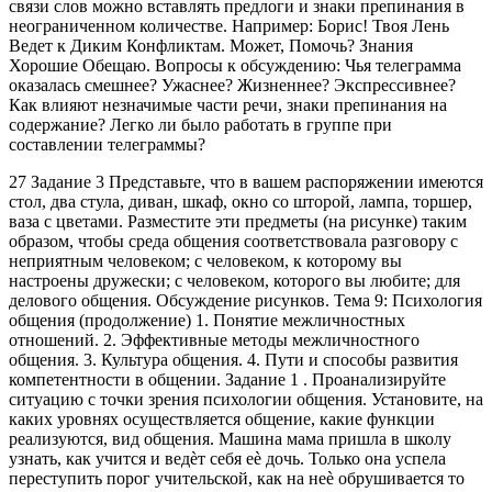
связи слов можно вставлять предлоги и знаки препинания в
неограниченном количестве. Например: Борис! Твоя Лень
Ведет к Диким Конфликтам. Может, Помочь? Знания
Хорошие Обещаю. Вопросы к обсуждению: Чья телеграмма
оказалась смешнее? Ужаснее? Жизненнее? Экспрессивнее?
Как влияют незначимые части речи, знаки препинания на
содержание? Легко ли было работать в группе при
составлении телеграммы?
27 Задание 3 Представьте, что в вашем распоряжении имеются
стол, два стула, диван, шкаф, окно со шторой, лампа, торшер,
ваза с цветами. Разместите эти предметы (на рисунке) таким
образом, чтобы среда общения соответствовала разговору с
неприятным человеком; с человеком, к которому вы
настроены дружески; с человеком, которого вы любите; для
делового общения. Обсуждение рисунков. Тема 9: Психология
общения (продолжение) 1. Понятие межличностных
отношений. 2. Эффективные методы межличностного
общения. 3. Культура общения. 4. Пути и способы развития
компетентности в общении. Задание 1 . Проанализируйте
ситуацию с точки зрения психологии общения. Установите, на
каких уровнях осуществляется общение, какие функции
реализуются, вид общения. Машина мама пришла в школу
узнать, как учится и ведѐт себя еѐ дочь. Только она успела
переступить порог учительской, как на неѐ обрушивается то