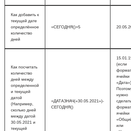
Как добавить к
текущей дате
определённое
=СЕГОДНЯ()+5
20.05.
количество
дней
15.01.
(если
Как посчитать
форма
количество
ячейки
дней между
«Дата»)
определенной
Поэтом
и текущей
нужно
датой
=ДАТАЗНАЧ(«30.05.2021»)-
сделат
(Например,
СЕГОДНЯ()
форма
сколько дней
ячейки
между датой
«Общи
30.05.2021 и
или
текущей