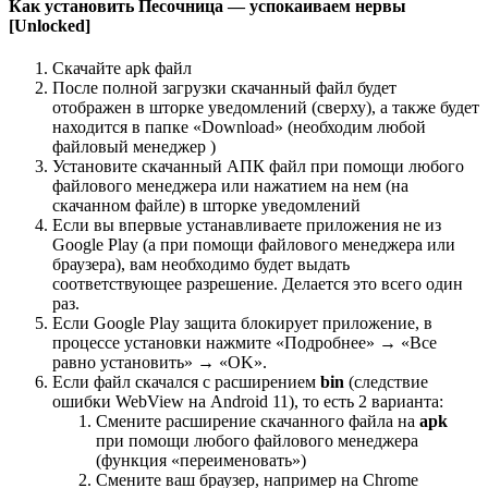
Как установить Песочница — успокаиваем нервы
[Unlocked]
Скачайте apk файл
После полной загрузки скачанный файл будет
отображен в шторке уведомлений (сверху), а также будет
находится в папке «Download» (необходим любой
файловый менеджер )
Установите скачанный АПК файл при помощи любого
файлового менеджера или нажатием на нем (на
скачанном файле) в шторке уведомлений
Если вы впервые устанавливаете приложения не из
Google Play (а при помощи файлового менеджера или
браузера), вам необходимо будет выдать
соответствующее разрешение. Делается это всего один
раз.
Если Google Play защита блокирует приложение, в
процессе установки нажмите «Подробнее» → «Все
равно установить» → «OK».
Если файл скачался с расширением
bin
(следствие
ошибки WebView на Android 11), то есть 2 варианта:
Смените расширение скачанного файла на
apk
при помощи любого файлового менеджера
(функция «переименовать»)
Смените ваш браузер, например на Chrome