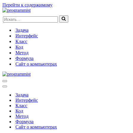
Перейти к содержимому
Искать...
Задача
Интерфейс
Класс
Код
Метод
Формула
Сайт о компьютерах
Меню
навигации
Меню
навигации
Задача
Интерфейс
Класс
Код
Метод
Формула
Сайт о компьютерах