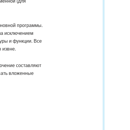
менной (для
основной программы.
за исключением
уры и функции. Все
 извне.
ючение составляют
ывать вложенные