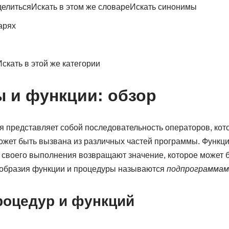
оделитьсяИскать в этом же словареИскать синонимы
арях
скать в этой же категории
 и функции: обзор
 представляет собой последовательность операторов, кото
ожет быть вызвана из различных частей программы. Функции
е своего выполнения возвращают значение, которое может 
образия функции и процедуры называются
подпрограммам
роцедур и функций