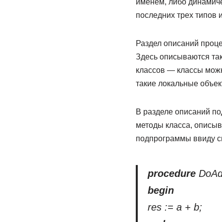
именем, либо динамич
последних трех типов и
Раздел описаний проце
Здесь описываются т
классов — классы можн
такие локальные объек
В разделе описаний п
методы класса, описыв
подпрограммы ввиду с
procedure
DoAdd
begin
res := a + b;