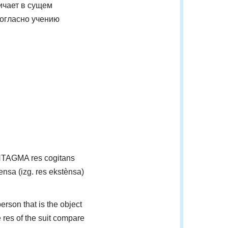
ичает в сущем
согласно учению
 SINTAGMA res cogitans
tensa (izg. res ekstènsa)
person that is the object
he res of the suit compare