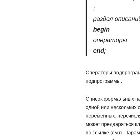
;
раздел описани
begin
операторы
end
;
Операторы подпрогра
подпрограммы.
Список формальных пар
одной или нескольких с
переменных, перечисля
может предваряться 
по ссылке (см.п. Пара