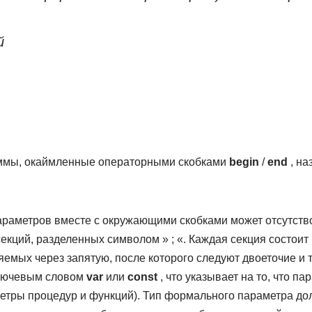
й
ммы, окаймленные операторными скобками
begin
/
end
, н
аметров вместе с окружающими скобками может отсутствов
екций, разделенных символом » ; «. Каждая секция состоит 
емых через запятую, после которого следуют двоеточие и 
ключевым словом
var
или
const
, что указывает на то, что п
метры процедур и функций). Тип формального параметра до