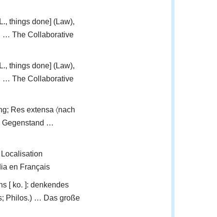
[L., things done] (Law),
g… … The Collaborative
[L., things done] (Law),
g… … The Collaborative
ing; Res extensa 〈nach
ing, Gegenstand …
Localisation
dia en Français
ns [ ko. ]: denkendes
s; Philos.) … Das große