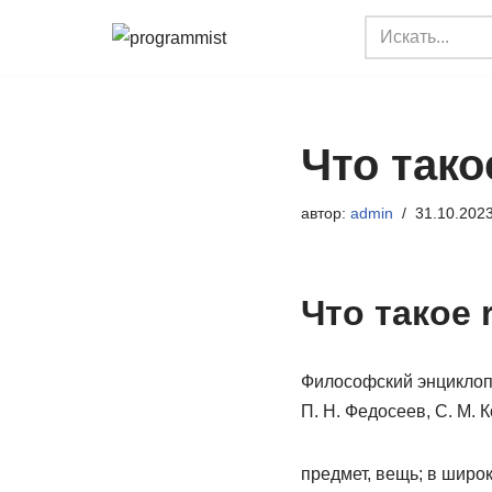
Перейти
к
содержимому
Что тако
автор:
admin
31.10.202
Что такое 
Философский энциклопе
П. Н. Федосеев, С. М. К
предмет, вещь; в широ