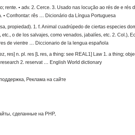
o; rente. • adv. 2. Cerce. 3. Usado nas locução ao rés de e rés d
. • Confrontar: rês … Dicionário da Língua Portuguesa
osa, propiedad). 1. f. Animal cuadrúpedo de ciertas especies do
etc., o de los salvajes, como venados, jabalíes, etc. 2. Col.), Ec
es de vientre … Diccionario de la lengua española
ez, res] n. pl. res [L res, a thing: see REAL1] Law 1. a thing; obje
. research 2. reservat … English World dictionary
поддержка, Реклама на сайте
айты, сделанные на PHP,