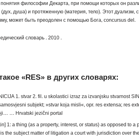
 понятия философии Декарта, при помощи которых он разл
дух, душа) и протяженную (материя, тело). Этот дуализм, 
зму, может быть преодолен с помощью Бога, concursus del.
дический словарь . 2010 .
такое «RES» в других словарях:
ICIJA 1. stvar 2. fil. u skolastici izraz za izvanjsku stvarnost
. samosvjesni subjekt; »stvar koja misli«, opr. res extensa; res ex
oji… … Hrvatski jezični portal
tin] 1: a thing (as a property, interest, or status) as opposed to a 
 is the subject matter of litigation a court with jurisdiction over t