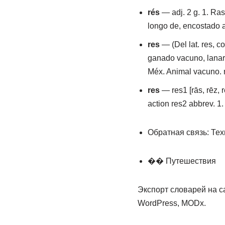
rés
— adj. 2 g. 1. Ras
longo de, encostado a
res
— (Del lat. res, c
ganado vacuno, lanar, 
Méx. Animal vacuno. r
res
— res1 [rās, rēz, r
action res2 abbrev. 1
Обратная связь: Тех
�� Путешествия
Экспорт словарей на с
WordPress, MODx.