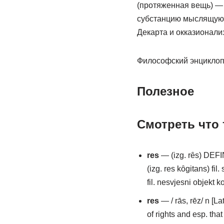
(протяженная вещь) —
субстанцию мыслящую (
Декарта и окказионали
Философский энциклопе
Полезное
Смотреть что 
res
— (izg. rȇs) DEFIN
(izg. res kȏgitans) fil
fil. nesvjesni objekt k
res
— / rās, rēz/ n [La
of rights and esp. that