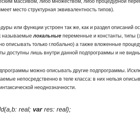
еским массивом, либо множеством, либо процедурной пере
меет место структурная эквивалентность типов).
дуры или функции устроен так же, как и раздел описаний 
ак называемые
локальные
переменные и константы, типы (
о описывать только глобально) а также вложенные процед
ты доступны лишь внутри данной подпрограммы и не видны
одпрограммы можно описывать другие подпрограммы. Искл
аемые непосредственно в теле класса: в них нельзя опис
интаксической неоднозначности.
(a,b: real;
var
res: real);