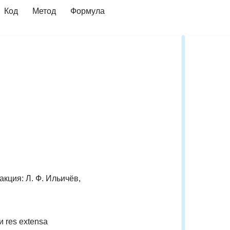
Код
Метод
Формула
кция: Л. Ф. Ильичёв,
 res extensa