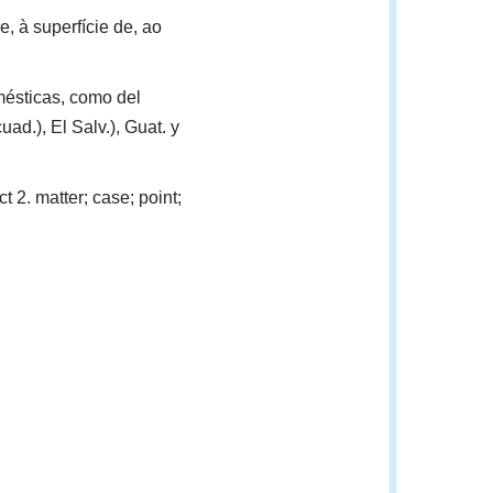
e, à superfície de, ao
mésticas, como del
uad.), El Salv.), Guat. y
ct 2. matter; case; point;