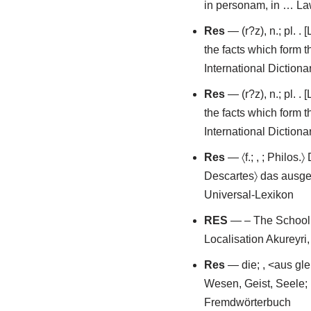
in personam, in … La
Res
— (r?z), n.; pl. . 
the facts which form t
International Dictiona
Res
— (r?z), n.; pl. . 
the facts which form t
International Dictiona
Res
— 〈f.; , ; Philos
Descartes〉 das ausgede
Universal-Lexikon
RES
— – The School 
Localisation Akureyri
Res
— die; , <aus gle
Wesen, Geist, Seele;
Fremdwörterbuch