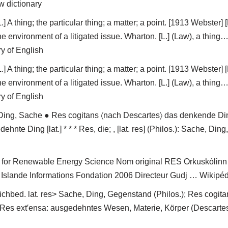
w dictionary
[L.] A thing; the particular thing; a matter; a point. [1913 Webster] 
he environment of a litigated issue. Wharton. [L.] (Law), a thin
ry of English
[L.] A thing; the particular thing; a matter; a point. [1913 Webster] 
he environment of a litigated issue. Wharton. [L.] (Law), a thin
ry of English
.〉 Ding, Sache ● Res cogitans 〈nach Descartes〉 das denkende D
hnte Ding [lat.] * * * Res, die; , [lat. res] (Philos.): Sache, D
for Renewable Energy Science Nom original RES Orkuskólinn 
, Islande Informations Fondation 2006 Directeur Gudj … Wikipé
ichbed. lat. res> Sache, Ding, Gegenstand (Philos.); Res cogita
 Res ext′ensa: ausgedehntes Wesen, Materie, Körper (Descarte