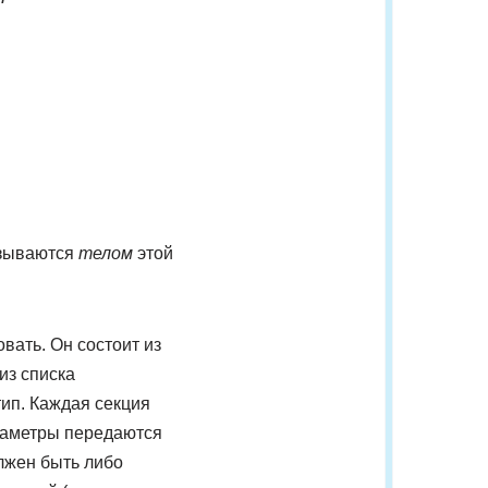
азываются
телом
этой
ать. Он состоит из
из списка
тип. Каждая секция
араметры передаются
лжен быть либо