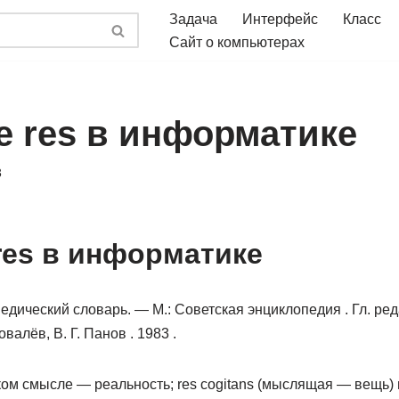
Задача
Интерфейс
Класс
Сайт о компьютерах
е res в информатике
3
res в информатике
дический словарь. — М.: Советская энциклопедия . Гл. реда
овалёв, В. Г. Панов . 1983 .
ком смысле — реальность; res cogitans (мыслящая — вещь) и