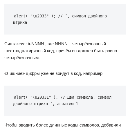
alert( "\u2033" ); // ″, символ двойного 
штриха
Синтаксис: \uNNNN , где NNNN – четырёхзначный
шестнадцатиричный код, причём он должен быть ровно
четырёхзначным.
«Лишние» цифры уже не войдут в код, например:
alert( "\u20331" ); // Два символа: символ 
двойного штриха ″, а затем 1
Чтобы вводить более длинные коды символов, добавили