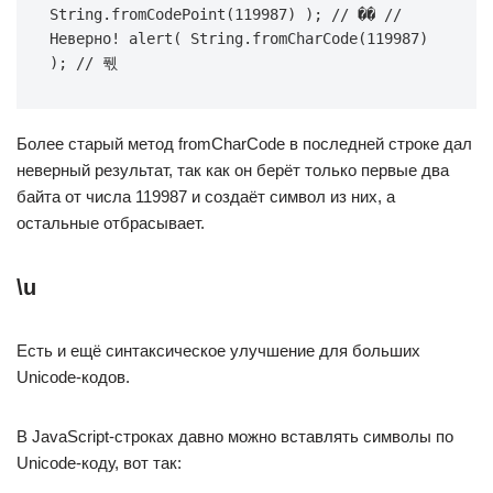
String.fromCodePoint(119987) ); // �� // 
Неверно! alert( String.fromCharCode(119987) 
); // 풳
Более старый метод fromCharCode в последней строке дал
неверный результат, так как он берёт только первые два
байта от числа 119987 и создаёт символ из них, а
остальные отбрасывает.
\u
Есть и ещё синтаксическое улучшение для больших
Unicode-кодов.
В JavaScript-строках давно можно вставлять символы по
Unicode-коду, вот так: