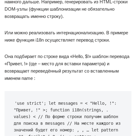
намного дальше. Например, генерировать из HTML-строки
DOM-узлы (функции шаблонизации не обязательно
возвращать именно строку).
Или можно реализовать интернационализацию. В примере
ниже функция i18n осуществляет перевод строки.
Она подбирает по строке вида «Hello, $!» шаблон перевода
«Привет, !» (где – место для вставки параметра) и
возвращает переведённый результат со вставленным
именем name :
'use strict'; let messages = < "Hello, !": 
"Привет, !" >; function i18n(strings, . 
values) < // По форме строки получим шаблон 
для поиска в messages // На месте каждого из 
значений будет его номер: , , … let pattern 