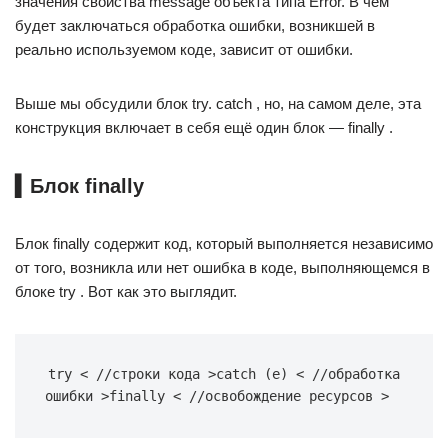
значения свойства message объекта типа Error. В чём
будет заключаться обработка ошибки, возникшей в
реально используемом коде, зависит от ошибки.
Выше мы обсудили блок try. catch , но, на самом деле, эта
конструкция включает в себя ещё один блок — finally .
▍Блок finally
Блок finally содержит код, который выполняется независимо
от того, возникла или нет ошибка в коде, выполняющемся в
блоке try . Вот как это выглядит.
try < //строки кода >catch (e) < //обработка 
ошибки >finally < //освобождение ресурсов >