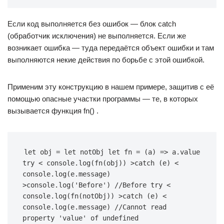
Если код выполняется без ошибок — блок catch
(обработчик исключения) не выполняется. Если же
возникает ошибка — туда передаётся объект ошибки и там
выполняются некие действия по борьбе с этой ошибкой.
Применим эту конструкцию в нашем примере, защитив с её
помощью опасные участки программы — те, в которых
вызывается функция fn() .
let obj = let notObj let fn = (a) => a.value 
try < console.log(fn(obj)) >catch (e) < 
console.log(e.message) 
>console.log('Before') //Before try < 
console.log(fn(notObj)) >catch (e) < 
console.log(e.message) //Cannot read 
property 'value' of undefined 