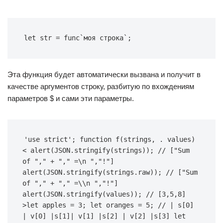
let str = func`моя строка`;
Эта функция будет автоматически вызвана и получит в
качестве аргументов строку, разбитую по вхождениям
параметров $ и сами эти параметры.
'use strict'; function f(strings, . values) 
< alert(JSON.stringify(strings)); // ["Sum 
of "," + "," =\n ","!"] 
alert(JSON.stringify(strings.raw)); // ["Sum 
of "," + "," =\\n ","!"] 
alert(JSON.stringify(values)); // [3,5,8] 
>let apples = 3; let oranges = 5; // | s[0] 
| v[0] |s[1]| v[1] |s[2] | v[2] |s[3] let 