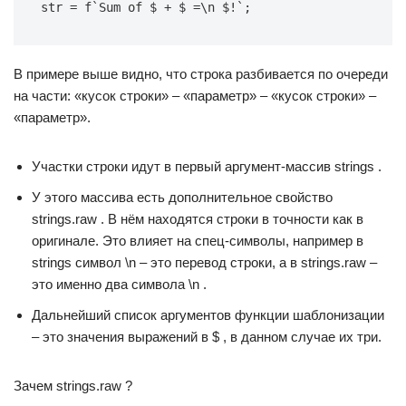
str = f`Sum of $ + $ =\n $!`;
В примере выше видно, что строка разбивается по очереди
на части: «кусок строки» – «параметр» – «кусок строки» –
«параметр».
Участки строки идут в первый аргумент-массив strings .
У этого массива есть дополнительное свойство
strings.raw . В нём находятся строки в точности как в
оригинале. Это влияет на спец-символы, например в
strings символ \n – это перевод строки, а в strings.raw –
это именно два символа \n .
Дальнейший список аргументов функции шаблонизации
– это значения выражений в $ , в данном случае их три.
Зачем strings.raw ?