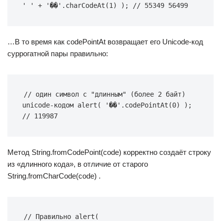
' ' + '��'.charCodeAt(1) ); // 55349 56499
…В то время как codePointAt возвращает его Unicode-код
суррогатной пары правильно:
// один символ с "длинным" (более 2 байт) 
unicode-кодом alert( '��'.codePointAt(0) ); 
// 119987
Метод String.fromCodePoint(code) корректно создаёт строку
из «длинного кода», в отличие от старого
String.fromCharCode(code) .
// Правильно alert( 