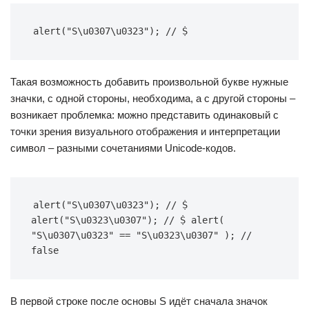
alert("S\u0307\u0323"); // Ṩ
Такая возможность добавить произвольной букве нужные
значки, с одной стороны, необходима, а с другой стороны –
возникает проблемка: можно представить одинаковый с
точки зрения визуального отображения и интерпретации
символ – разными сочетаниями Unicode-кодов.
alert("S\u0307\u0323"); // Ṩ 
alert("S\u0323\u0307"); // Ṩ alert( 
"S\u0307\u0323" == "S\u0323\u0307" ); // 
false
В первой строке после основы S идёт сначала значок