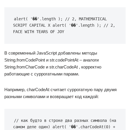
alert( '��'.length ); // 2, MATHEMATICAL 
SCRIPT CAPITAL X alert( '��'.length ); // 2, 
FACE WITH TEARS OF JOY
В современный JavaScript добавлены методы
String.fromCodePoint и str.codePointAt – аналоги
String.fromCharCode и str.charCodeAt , корректно
работающие с суррогатными парами.
Например, charCodeAt считает суррогатную пару двумя
разными символами и возвращает код каждой:
// как будто в строке два разных символа (на 
самом деле один) alert( '��'.charCodeAt(0) + 