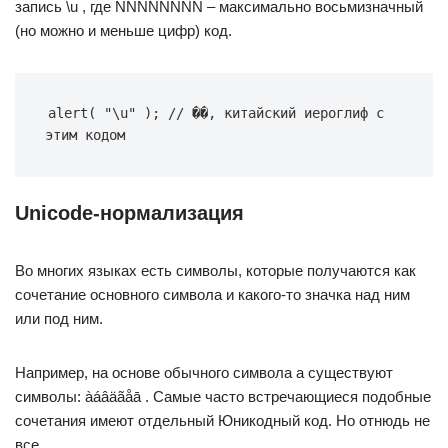
запись \u , где NNNNNNNN – максимально восьмизначный
(но можно и меньше цифр) код.
alert( "\u" ); // ��, китайский иероглиф с 
этим кодом
Unicode-нормализация
Во многих языках есть символы, которые получаются как
сочетание основного символа и какого-то значка над ним
или под ним.
Например, на основе обычного символа a существуют
символы: àáâäãåā . Самые часто встречающиеся подобные
сочетания имеют отдельный Юникодный код. Но отнюдь не
все.