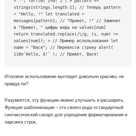
= ""; for(let i=0; i'; > pattern += 
strings[strings.length-1]; // Теперь pattern 
= "Hello, !" let translated = 
messages[pattern]; // "Привет, !" // Заменит 
в "Привет, " цифры вида на values[num] 
return translated.replace(/\/g, (s, num) => 
values[num]); > // Пример использования let 
name = "Вася"; // Перевести строку alert( 
i18n`Hello, $!` ); // Привет, Вася!
Итоговое использование выглядит довольно красиво, не
правда ли?
Разумеется, эту функцию можно улучшить и расширить.
Функция шаблонизации – это своего рода «стандартный
синтаксический сахар» для упрощения форматирования и
парсинга строк.