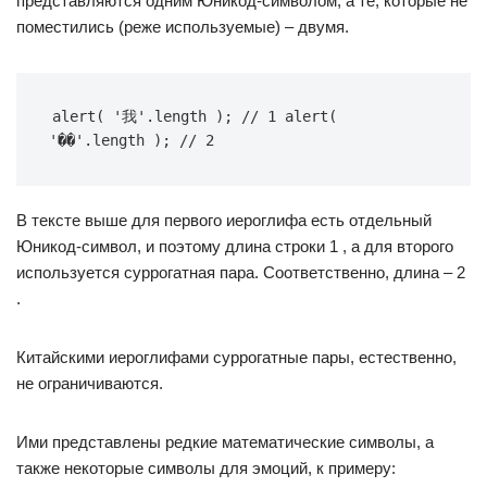
представляются одним Юникод-символом, а те, которые не
поместились (реже используемые) – двумя.
alert( '我'.length ); // 1 alert( 
'��'.length ); // 2
В тексте выше для первого иероглифа есть отдельный
Юникод-символ, и поэтому длина строки 1 , а для второго
используется суррогатная пара. Соответственно, длина – 2
.
Китайскими иероглифами суррогатные пары, естественно,
не ограничиваются.
Ими представлены редкие математические символы, а
также некоторые символы для эмоций, к примеру: