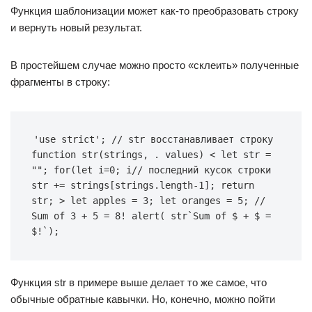
Функция шаблонизации может как-то преобразовать строку
и вернуть новый результат.
В простейшем случае можно просто «склеить» полученные
фрагменты в строку:
'use strict'; // str восстанавливает строку 
function str(strings, . values) < let str = 
""; for(let i=0; i// последний кусок строки 
str += strings[strings.length-1]; return 
str; > let apples = 3; let oranges = 5; // 
Sum of 3 + 5 = 8! alert( str`Sum of $ + $ = 
$!`);
Функция str в примере выше делает то же самое, что
обычные обратные кавычки. Но, конечно, можно пойти