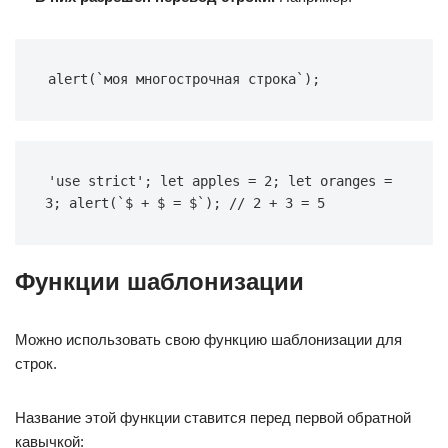
alert(`моя многострочная строка`);
'use strict'; let apples = 2; let oranges = 
3; alert(`$ + $ = $`); // 2 + 3 = 5
Функции шаблонизации
Можно использовать свою функцию шаблонизации для
строк.
Название этой функции ставится перед первой обратной
кавычкой: