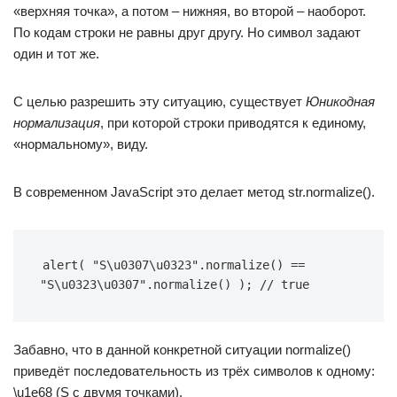
«верхняя точка», а потом – нижняя, во второй – наоборот.
По кодам строки не равны друг другу. Но символ задают
один и тот же.
С целью разрешить эту ситуацию, существует
Юникодная
нормализация
, при которой строки приводятся к единому,
«нормальному», виду.
В современном JavaScript это делает метод str.normalize().
alert( "S\u0307\u0323".normalize() == 
"S\u0323\u0307".normalize() ); // true
Забавно, что в данной конкретной ситуации normalize()
приведёт последовательность из трёх символов к одному:
\u1e68 (S с двумя точками).