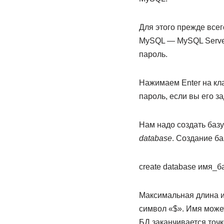
Для этого прежде все
MySQL — MySQL Server
пароль.
Нажимаем Enter на кл
пароль, если вы его з
Нам надо создать базу
database
. Создание б
create database имя_
Максимальная длина и
символ «$». Имя может
БД заканчивается точк