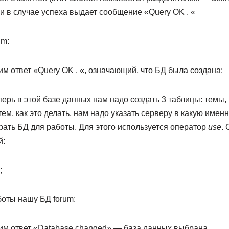
и в случае успеха выдает сообщение «Query OK . «
um:
м ответ «Query OK . «, означающий, что БД была создана:
еперь в этой базе данных нам надо создать 3 таблицы: темы,
ем, как это делать, нам надо указать серверу в какую име
брать БД для работы. Для этого используется оператор
use
.
й:
;
боты нашу БД forum:
им ответ «Database changed» — база данных выбрана.