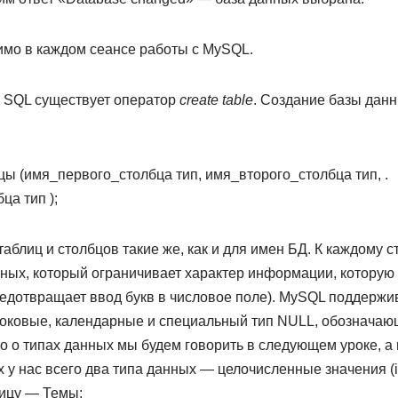
мо в каждом сеансе работы с MySQL.
в SQL существует оператор
create table
. Создание базы дан
ицы (имя_первого_столбца тип, имя_второго_столбца тип, .
а тип );
аблиц и столбцов такие же, как и для имен БД. К каждому 
ных, который ограничивает характер информации, которую
редотвращает ввод букв в числовое поле). MySQL поддержив
роковые, календарные и специальный тип NULL, обозначаю
 о типах данных мы будем говорить в следующем уроке, а 
у нас всего два типа данных — целочисленные значения (int)
ицу — Темы: