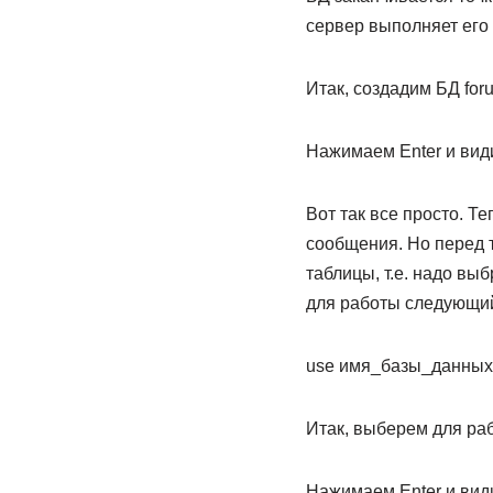
сервер выполняет его 
Итак, создадим БД for
Нажимаем Enter и види
Вот так все просто. Т
сообщения. Но перед т
таблицы, т.е. надо вы
для работы следующи
use имя_базы_данных
Итак, выберем для ра
Нажимаем Enter и вид