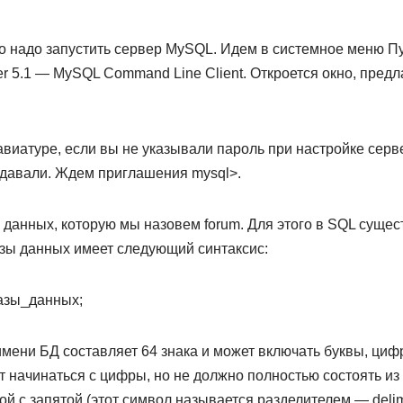
го надо запустить сервер MySQL. Идем в системное меню 
 5.1 — MySQL Command Line Client. Откроется окно, пред
авиатуре, если вы не указывали пароль при настройке сер
адавали. Ждем приглашения mysql>.
 данных, которую мы назовем forum. Для этого в SQL суще
азы данных имеет следующий синтаксис:
базы_данных;
мени БД составляет 64 знака и может включать буквы, циф
 начинаться с цифры, но не должно полностью состоять из
ой с запятой (этот символ называется разделителем — delimi