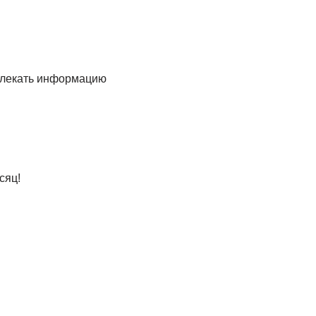
звлекать информацию
сяц!