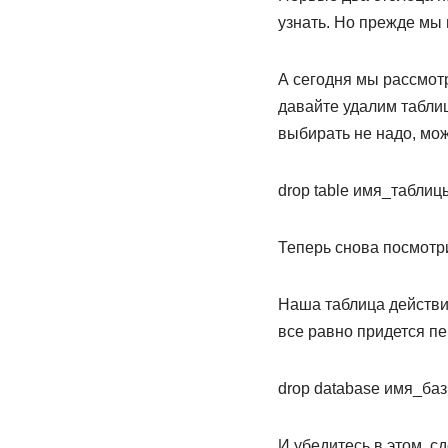
узнать. Но прежде мы 
А сегодня мы рассмо
давайте удалим таблиц
выбирать не надо, мож
drop table имя_таблиц
Теперь снова посмотр
Наша таблица действит
все равно придется пе
drop database имя_ба
И убедитесь в этом, с