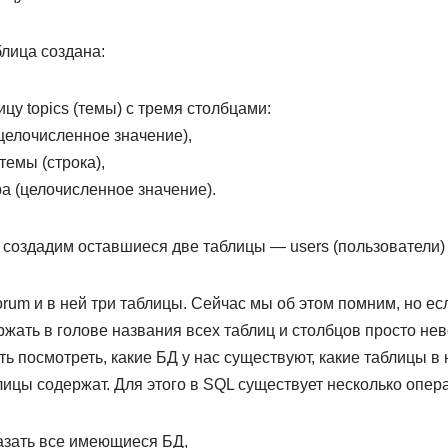
лица создана:
цу topics (темы) с тремя столбцами:
 (целочисленное значение),
темы (строка),
ора (целочисленное значение).
создадим оставшиеся две таблицы — users (пользователи) и
orum и в ней три таблицы. Сейчас мы об этом помним, но ес
ржать в голове названия всех таблиц и столбцов просто не
ь посмотреть, какие БД у нас существуют, какие таблицы в 
лицы содержат. Для этого в SQL существует несколько опер
зать все имеющиеся БД,