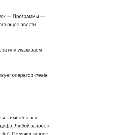
Пуск — Программы —
лагающее ввести
вера или указываем
ствует оператор
create
ры, символ «_» и
 цифр. Любой запрос к
ter). Получив запрос,