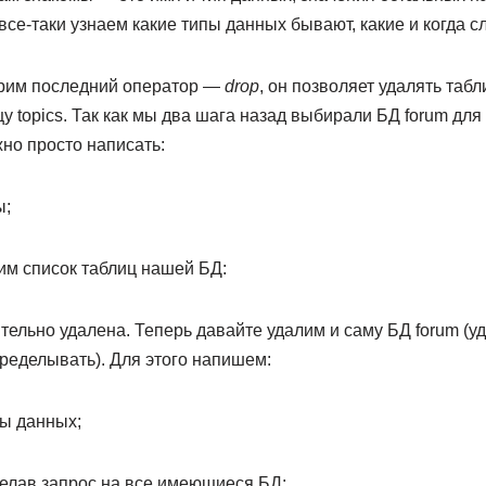
все-таки узнаем какие типы данных бывают, какие и когда с
трим последний оператор —
drop
, он позволяет удалять таб
у topics. Так как мы два шага назад выбирали БД forum для 
но просто написать:
ы;
им список таблиц нашей БД:
ельно удалена. Теперь давайте удалим и саму БД forum (уд
ределывать). Для этого напишем:
зы данных;
делав запрос на все имеющиеся БД: