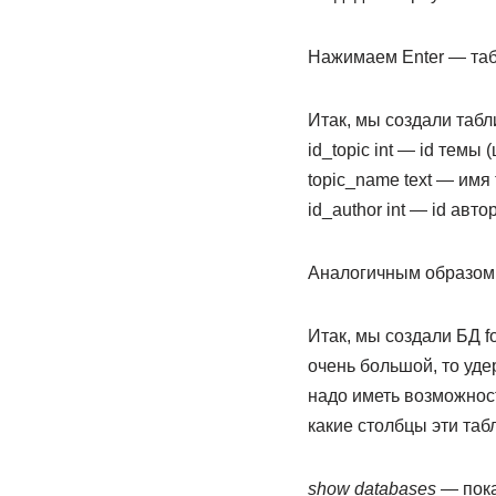
Нажимаем Enter — таб
Итак, мы создали табли
id_topic int — id темы
topic_name text — имя 
id_author int — id авт
Аналогичным образом 
Итак, мы создали БД f
очень большой, то уде
надо иметь возможност
какие столбцы эти таб
show databases
— пока