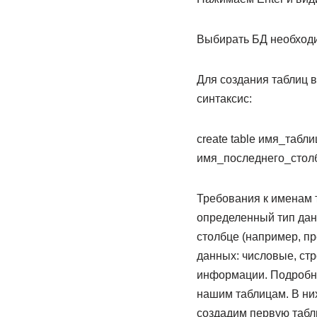
Выбирать БД необходи
Для создания таблиц 
синтаксис:
create table имя_табл
имя_последнего_столбц
Требования к именам т
определенный тип дан
столбце (например, п
данных: числовые, ст
информации. Подробно
нашим таблицам. В них 
создадим первую табл