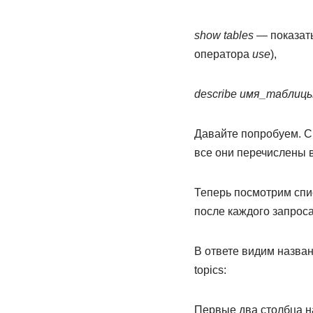
show tables
— показать
оператора
use
),
describe имя_таблиц
Давайте попробуем. См
все они перечислены в
Теперь посмотрим спис
после каждого запроса
В ответе видим назва
topics:
Первые два столбца н