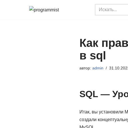
Перейти
к
содержимому
Как пра
в sql
автор:
admin
31.10.202
SQL — Уро
Итак, вы установили M
создали концептуальн
MySQL.