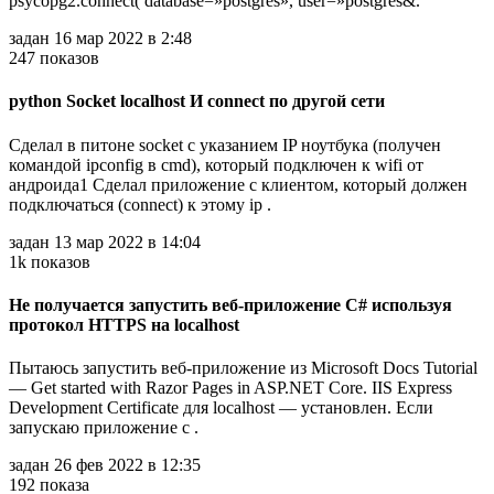
psycopg2.connect( database=»postgres», user=»postgres&.
задан 16 мар 2022 в 2:48
247 показов
python Socket localhost И connect по другой сети
Сделал в питоне socket с указанием IP ноутбука (получен
командой ipconfig в cmd), который подключен к wifi от
андроида1 Сделал приложение с клиентом, который должен
подключаться (connect) к этому ip .
задан 13 мар 2022 в 14:04
1k показов
Не получается запустить веб-приложение C# используя
протокол HTTPS на localhost
Пытаюсь запустить веб-приложение из Microsoft Docs Tutorial
— Get started with Razor Pages in ASP.NET Core. IIS Express
Development Certificate для localhost — установлен. Если
запускаю приложение с .
задан 26 фев 2022 в 12:35
192 показа