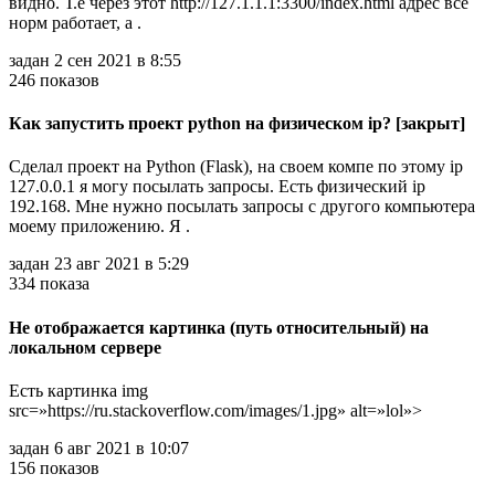
видно. Т.е через этот http://127.1.1.1:3300/index.html адрес все
норм работает, а .
задан 2 сен 2021 в 8:55
246 показов
Как запустить проект python на физическом ip? [закрыт]
Сделал проект на Python (Flask), на своем компе по этому ip
127.0.0.1 я могу посылать запросы. Есть физический ip
192.168. Мне нужно посылать запросы с другого компьютера
моему приложению. Я .
задан 23 авг 2021 в 5:29
334 показа
Не отображается картинка (путь относительный) на
локальном сервере
Есть картинка img
src=»https://ru.stackoverflow.com/images/1.jpg» alt=»lol»>
задан 6 авг 2021 в 10:07
156 показов