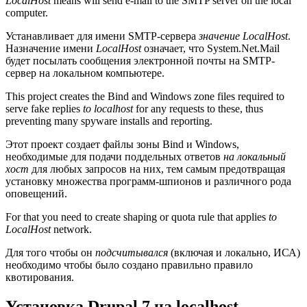
LocalHost
means will send e-mail to the SMTP server on the local
computer.
Устанавливает для имени SMTP-сервера
значение LocalHost
.
Назначение имени
LocalHost
означает, что System.Net.Mail
будет посылать сообщения электронной почты на SMTP-
сервер на локальном компьютере.
This project creates the Bind and Windows zone files required to
serve fake replies
to localhost
for any requests to these, thus
preventing many spyware installs and reporting.
Этот проект создает файлы зоны Bind и Windows,
необходимые для подачи поддельных ответов
на локальный
хост
для любых запросов на них, тем самым предотвращая
установку множества программ-шпионов и различного рода
оповещений.
For that you need to create shaping or quota rule that applies
to
LocalHost
network.
Для того чтобы он
подсчитывался
(включая и локально, ИСА)
необходимо чтобы было создано правильно правило
квотирования.
Установка Drupal 7 на localhost