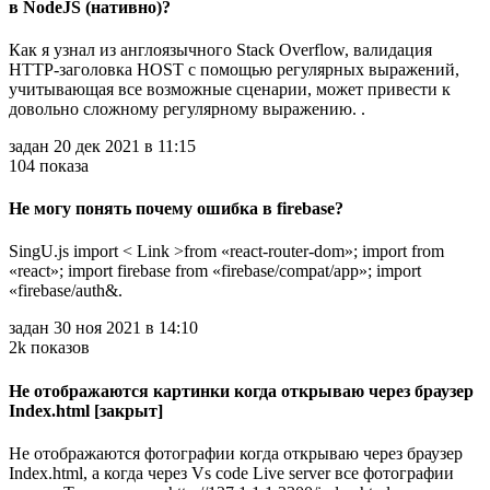
в NodeJS (нативно)?
Как я узнал из англоязычного Stack Overflow, валидация
HTTP-заголовка HOST с помощью регулярных выражений,
учитывающая все возможные сценарии, может привести к
довольно сложному регулярному выражению. .
задан 20 дек 2021 в 11:15
104 показа
Не могу понять почему ошибка в firebase?
SingU.js import < Link >from «react-router-dom»; import
from
«react»; import firebase from «firebase/compat/app»; import
«firebase/auth&.
задан 30 ноя 2021 в 14:10
2k показов
Не отображаются картинки когда открываю через браузер
Index.html [закрыт]
Не отображаются фотографии когда открываю через браузер
Index.html, а когда через Vs code Live server все фотографии