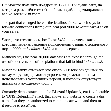
Вы можете изменить IP-адрес на 127.0.0.1 и вуаля, сайт, на
котором размещён изменённый вами файл, перенаправляет
вас
на локальный хост
.
The part that changed here is the localhost:5432, which says to
forward connections from your local port 9000
to localhost
:5432 on
your server.
Часть, что изменилось, localhost: 5432, в соответствии с
которым перенаправление подключений с вашего локального
порта 9000
на localhost
: 5432 и на ваш сервер.
Matherly says the near 30,000 databases are exposed through the
use of older versions of the platform that fail to bind
to localhost
.
Мазерли также отмечает, что около 30 тысяч баз данных по
всему миру подвергаются угрозе компрометации из-за
использования устаревших версий, в которых отсутствует
привязка
к локальному хосту
.
Ormandy demonstrated that the Blizzard Update Agent is vulnerable
to ‘DNS Rebinding’ attack that allows any website to create a dns
name that they are authorized to communicate with, and then make
it resolve
to localhost
.