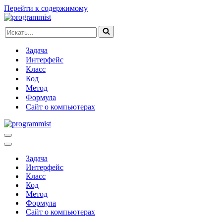
Перейти к содержимому
Искать...
Задача
Интерфейс
Класс
Код
Метод
Формула
Сайт о компьютерах
Меню
навигации
Меню
навигации
Задача
Интерфейс
Класс
Код
Метод
Формула
Сайт о компьютерах