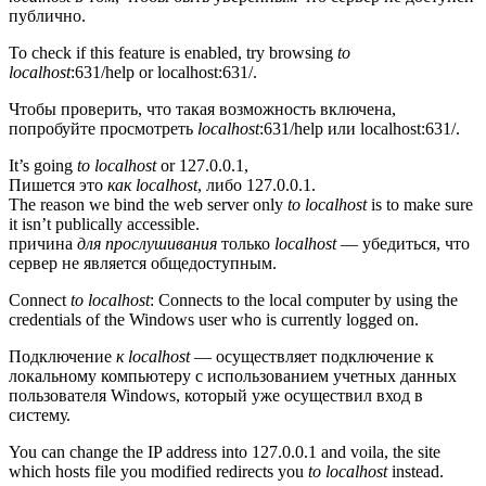
публично.
To check if this feature is enabled, try browsing
to
localhost
:631/help or localhost:631/.
Чтобы проверить, что такая возможность включена,
попробуйте просмотреть
localhost
:631/help или localhost:631/.
It’s going
to localhost
or 127.0.0.1,
Пишется это
как localhost
, либо 127.0.0.1.
The reason we bind the web server only
to localhost
is to make sure
it isn’t publically accessible.
причина
для прослушивания
только
localhost
— убедиться, что
сервер не является общедоступным.
Connect
to localhost
: Connects to the local computer by using the
credentials of the Windows user who is currently logged on.
Подключение
к localhost
— осуществляет подключение к
локальному компьютеру с использованием учетных данных
пользователя Windows, который уже осуществил вход в
систему.
You can change the IP address into 127.0.0.1 and voila, the site
which hosts file you modified redirects you
to localhost
instead.