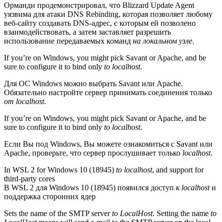
Орманди продемонстрировал, что Blizzard Update Agent
уязвима для атаки DNS Rebinding, которая позволяет любому
веб-сайту создавать DNS-адрес, с которым ей позволено
взаимодействовать, а затем заставляет разрешить
использование передаваемых команд
на локальном узле
.
If you’re on Windows, you might pick Savant or Apache, and be
sure to configure it to bind only
to localhost
.
Для ОС Windows можно выбрать Savant или Apache.
Обязательно настройте сервер принимать соединения только
от localhost
.
If you’re on Windows, you might pick Savant or Apache, and be
sure to configure it to bind only
to localhost
.
Если Вы под Windows, Вы можете ознакомиться с Savant или
Apache, проверьте, что сервер прослушивает только
localhost
.
In WSL 2 for Windows 10 (18945)
to localhost
, and support for
third-party cores
В WSL 2 для Windows 10 (18945) появился доступ
к localhost
и
поддержка сторонних ядер
Sets the name of the SMTP server
to LocalHost
. Setting the name
to