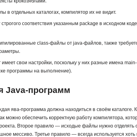
тексты крокозяблами.
ы в отдельных каталогах, компилятор их не видит.
 строгого соответствия указанным package в исходном коде
мпилированные class-файлы от java-файлов, также требует
раметры.
имеет свои настройки, поскольку у них разные имена main-
ске программы на выполнение).
я Java-программ
дая ява-программа должна находиться в своём каталоге. К
ак можно обеспечить корректную работу компилятора, кото
 проекта. Второе правило — исходые файлы нужно отделять
шное мессиво. Третье правило — всегда используется хоть 