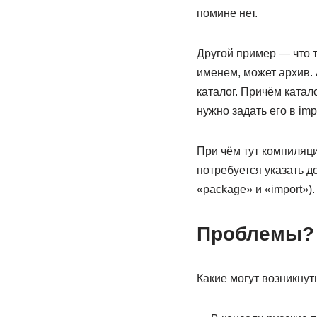
помине нет.
Другой пример — что т
именем, может архив. 
каталог. Причём катал
нужно задать его в impo
При чём тут компиляци
потребуется указать д
«package» и «import»).
Проблемы?
Какие могут возникнут