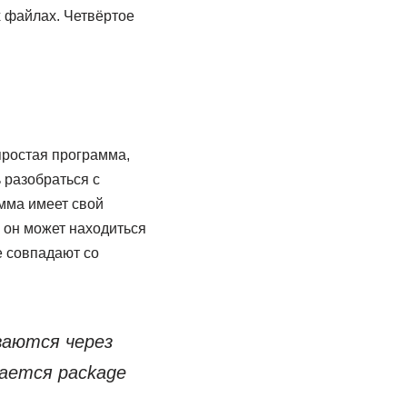
х файлах. Четвёртое
 простая программа,
 разобраться с
мма имеет свой
 он может находиться
е совпадают со
аются через
вается package