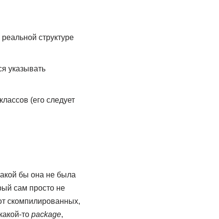
 реальной структуре
ся указывать
классов (его следует
акой бы она не была
рый сам просто не
 от скомпилированных,
какой-то
package
,