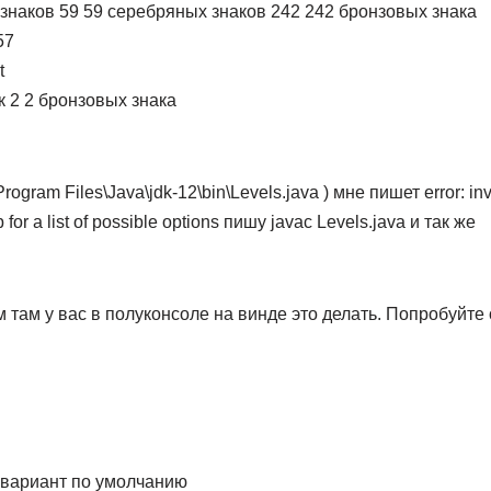
 знаков 59 59 серебряных знаков 242 242 бронзовых знака
57
t
к 2 2 бронзовых знака
ogram Files\Java\jdk-12\bin\Levels.java ) мне пишет error: inv
for a list of possible options пишу javac Levels.java и так же
ам там у вас в полуконсоле на винде это делать. Попробуйте
 вариант по умолчанию