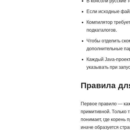
В консоли русские 
Если исходные файл
Компилятор требует
подкаталогов.
Чтобы отделить ско
дополнительные па
Каждый Java-проект 
указывать при запу
Правила дл
Первое правило — каж
примитивной. Только т
понимает, где корень
иначе образуется стра