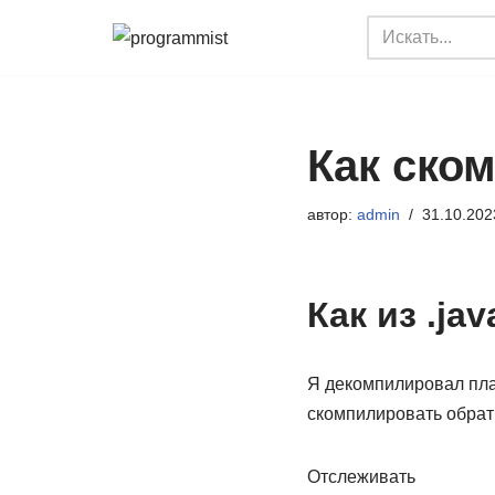
Перейти
к
содержимому
Как ском
автор:
admin
31.10.202
Как из .ja
Я декомпилировал плаг
скомпилировать обратн
Отслеживать