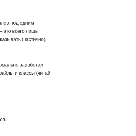
йлов под одним
— это всего лишь
казывать (частично),
ормально заработал
файлы и классы (читай:
ся.