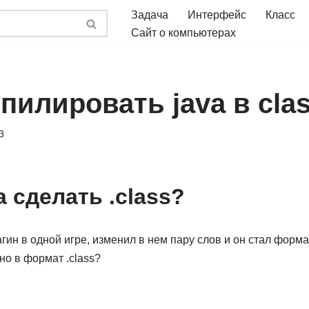
Задача
Интерфейс
Класс
Сайт о компьютерах
пилировать java в cla
3
va сделать .class?
ин в одной игре, изменил в нем пару слов и он стал формата
о в формат .class?