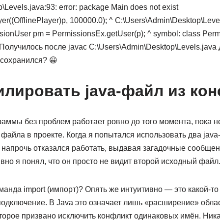
Levels.java:93: error: package Main does not exist
r((OfflinePlayer)p, 100000.0); ^ C:\Users\Admin\Desktop\Levels
ssionUser pm = PermissionsEx.getUser(p); ^ symbol: class Perm
s Получилось после javac C:\Users\Admin\Desktop\Levels.jav
 сохранился? 😀
илировать java-файл из кон
аммы без проблем работает ровно до того момента, пока н
 файла в проекте. Когда я попытался использовать два jav
 напрочь отказался работать, выдавая загадочные сообщени
ивно я понял, что он просто не видит второй исходный файл
манда import (импорт)? Опять же интуитивно — это какой-то
подключение. В Java это означает лишь «расширение» обла
оторое призвано исключить конфликт одинаковых имён. Ника