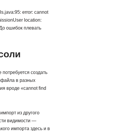
.java:95: error: cannot
issionUser location:
a До ошибок плевать
соли
е потребуется создать
a-файла в разных
я вроде «cannot find
.
 импорт из другого
сти видимости —
кого импорта здесь и в