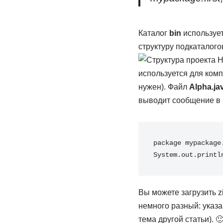
Каталог
bin
использует
структуру подкаталого
используется для ком
нужен). Файл
Alpha.ja
выводит сообщение в 
package mypackage
System.out.printl
Вы можете загрузить z
немного разный: указ
тема другой статьи). 