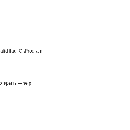
alid flag: C:\Program
 открыть —help