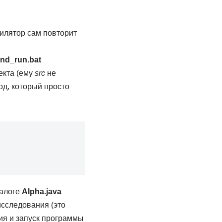
илятор сам повторит
nd_run.bat
екта (ему
src
не
од, который просто
талоге
Alpha.java
исследования (это
я и запуск программы