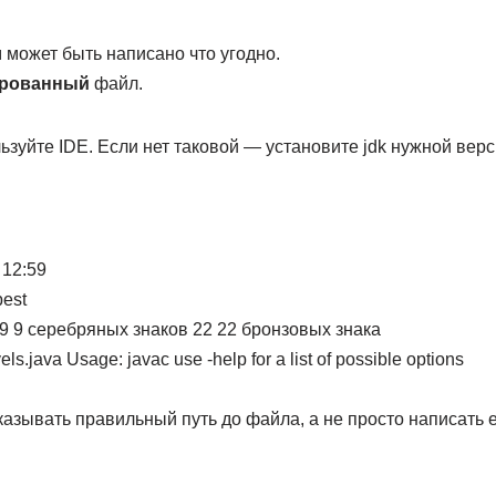
м может быть написано что угодно.
рованный
файл.
зуйте IDE. Если нет таковой — установите jdk нужной верс
 12:59
best
к 9 9 серебряных знаков 22 22 бронзовых знака
evels.java Usage: javac
use -help for a list of possible options
зывать правильный путь до файла, а не просто написать е