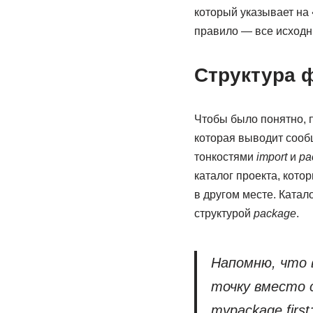
который указывает на
правило — все исходн
Структура 
Чтобы было понятно,
которая выводит сообщ
тонкостями
import
и
pa
каталог проекта, кото
в другом месте. Катал
структурой
package
.
Напомню, что
точку вместо с
mypackage.first