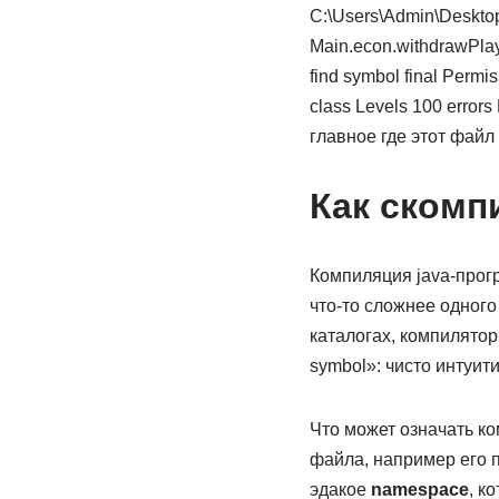
C:\Users\Admin\Desktop\
Main.econ.withdrawPlaye
find symbol final Permi
class Levels 100 error
главное где этот файл
Как скомп
Компиляция java-прогр
что-то сложнее одного
каталогах, компилятор
symbol»: чисто интуит
Что может означать ко
файла, например его 
эдакое
namespace
, к