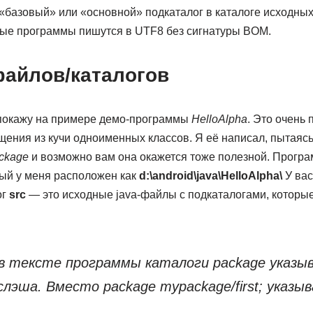
 «базовый» или «основной» подкаталог в каталоге исходны
ые программы пишутся в UTF8 без сигнатуры BOM.
файлов/каталогов
 покажу на примере демо-программы
HelloAlpha
. Это очень
ения из кучи одноименных классов. Я её написал, пытаясь
ckage
и возможно вам она окажется тоже полезной. Програ
рый у меня расположен как
d:\android\java\HelloAlpha\
У вас
ог
src
— это исходные java-файлы с подкаталогами, которы
 в тексте программы каталоги
package
указыв
лэша. Вместо package mypackage/first; указы
;