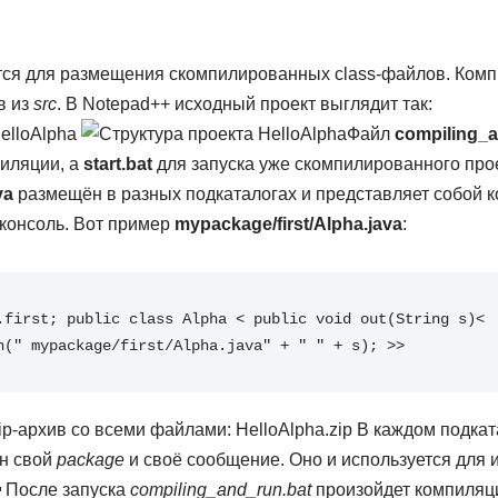
ся для размещения скомпилированных class-файлов. Комп
в из
src
. В Notepad++ исходный проект выглядит так:
Файл
compiling_a
пиляции, а
start.bat
для запуска уже скомпилированного про
va
размещён в разных подкаталогах и представляет собой к
консоль. Вот пример
mypackage/first/Alpha.java
:
.first; public class Alpha < public void out(String s)< 
n(" mypackage/first/Alpha.java" + " " + s); >>
ip-архив со всеми файлами: HelloAlpha.zip В каждом подка
ан свой
package
и своё сообщение. Оно и используется для 
🙂 После запуска
compiling_and_run.bat
произойдет компиляци