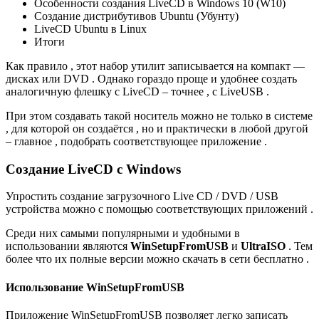
Особенности создания LiveCD в Windows 10 (W10)
Создание дистрибутивов Ubuntu (Убунту)
LiveCD Ubuntu в Linux
Итоги
Как правило , этот набор утилит записывается на компакт —
дисках или DVD . Однако гораздо проще и удобнее создать
аналогичную флешку с LiveCD – точнее , с LiveUSB .
При этом создавать такой носитель можно не только в системе
, для которой он создаётся , но и практически в любой другой
– главное , подобрать соответствующее приложение .
Создание LiveCD c Windows
Упростить создание загрузочного Live CD / DVD / USB
устройства можно с помощью соответствующих приложений .
Среди них самыми популярными и удобными в
использовании являются
WinSetupFromUSB
и
UltraISO
. Тем
более что их полные версии можно скачать в сети бесплатно .
Использование WinSetupFromUSB
Приложение WinSetupFromUSB позволяет легко записать