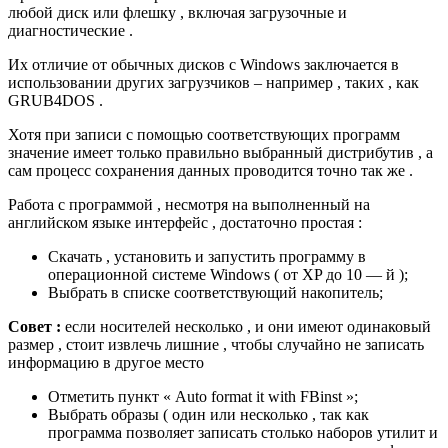
любой диск или флешку , включая загрузочные и
диагностические .
Их отличие от обычных дисков с Windows заключается в
использовании других загрузчиков – например , таких , как
GRUB4DOS .
Хотя при записи с помощью соответствующих программ
значение имеет только правильно выбранный дистрибутив , а
сам процесс сохранения данных проводится точно так же .
Работа с программой , несмотря на выполненный на
английском языке интерфейс , достаточно простая :
Скачать , установить и запустить программу в
операционной системе Windows ( от XP до 10 — й );
Выбрать в списке соответствующий накопитель;
Совет :
если носителей несколько , и они имеют одинаковый
размер , стоит извлечь лишние , чтобы случайно не записать
информацию в другое место
Отметить пункт « Auto format it with FBinst »;
Выбрать образы ( один или несколько , так как
программа позволяет записать столько наборов утилит и