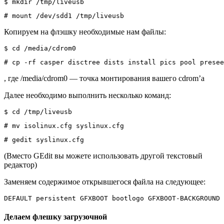
$ mkdir /tmp/liveusb
# mount /dev/sdd1 /tmp/liveusb
Копируем на флэшку необходимые нам файлы:
$ cd /media/cdrom0
# cp -rf casper disctree dists install pics pool presee
, где /media/cdrom0 — точка монтирования вашего cdrom’а
Далее необходимо выполнить несколько команд:
$ cd /tmp/liveusb
# mv isolinux.cfg syslinux.cfg
# gedit syslinux.cfg
(Вместо GEdit вы можете использовать другой текстовый
редактор)
Заменяем содержимое открывшегося файла на следующее:
DEFAULT persistent GFXBOOT bootlogo GFXBOOT-BACKGROUND 
Делаем флешку загрузочной