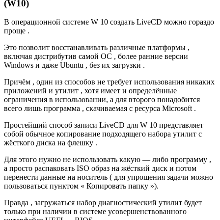
(W10)
В операционной системе W 10 создать LiveCD можно гораздо
проще .
Это позволит восстанавливать различные платформы ,
включая дистрибутив самой ОС , более ранние версии
Windows и даже Ubuntu , без их загрузки .
Причём , один из способов не требует использования никаких
приложений и утилит , хотя имеет и определённые
ограничения в использовании, а для второго понадобится
всего лишь программа , скачиваемая с ресурса Microsoft .
Простейший способ записи LiveCD для W 10 представляет
собой обычное копирование подходящего набора утилит с
жёсткого диска на флешку .
Для этого нужно не использовать какую — либо программу ,
а просто распаковать ISO образ на жёсткий диск и потом
перенести данные на носитель ( для упрощения задачи можно
пользоваться пунктом « Копировать папку »).
Правда , загружаться набор диагностический утилит будет
только при наличии в системе усовершенствованного