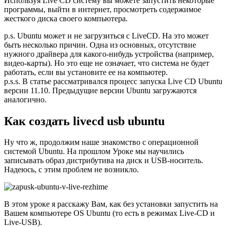
Используя Live CD систему вы можете запустить некоторые
программы, выйти в интернет, просмотреть содержимое
жесткого диска своего компьютера.
p.s. Ubuntu может и не загрузиться с LiveCD. На это может
быть несколько причин. Одна из основных, отсутствие
нужного драйвера для какого-нибудь устройства (например,
видео-карты). Но это еще не означает, что система не будет
работать, если вы установите ее на компьютер.
p.s.s. В статье рассматривался процесс запуска Live CD Ubuntu
версии 11.10. Предыдущие версии Ubuntu загружаются
аналогично.
Как создать livecd usb ubuntu
Ну что ж, продолжим наше знакомство с операционной
системой Ubuntu. На прошлом Уроке мы научились
записывать образ дистрибутива на диск и USB-носитель.
Надеюсь, с этим проблем не возникло.
В этом уроке я расскажу Вам, как без установки запустить на
Вашем компьютере OS Ubuntu (то есть в режимах Live-CD и
Live-USB).