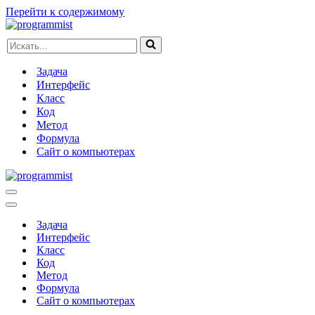
Перейти к содержимому
Искать...
Задача
Интерфейс
Класс
Код
Метод
Формула
Сайт о компьютерах
Меню
навигации
Меню
навигации
Задача
Интерфейс
Класс
Код
Метод
Формула
Сайт о компьютерах