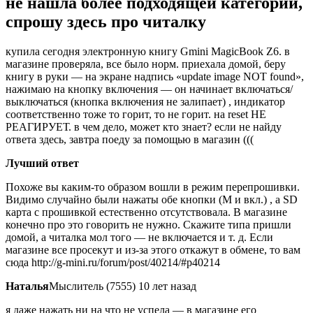
не нашла более подходящей категории,
спрошу здесь про читалку
купила сегодня электронную книгу Gmini MagicBook Z6. в
магазине проверяла, все было норм. приехала домой, беру
книгу в руки — на экране надпись «update image NOT found»,
нажимаю на кнопку включения — он начинает включаться/
выключаться (кнопка включения не залипает) , индикатор
соответственно тоже то горит, то не горит. на reset НЕ
РЕАГИРУЕТ. в чем дело, может кто знает? если не найду
ответа здесь, завтра поеду за помощью в магазин (((
Лучший ответ
Похоже вы каким-то образом вошли в режим перепрошивки.
Видимо случайно были нажаты обе кнопки (М и вкл.) , а SD
карта с прошивкой естественно отсутствовала. В магазине
конечно про это говорить не нужно. Скажите типа пришли
домой, а читалка мол того — не включается и т. д. Если
магазине все просекут и из-за этого откажут в обмене, то вам
сюда http://g-mini.ru/forum/post/40214/#p40214
Наталья
Мыслитель (7555) 10 лет назад
я даже нажать ни на что не успела — в магазине его