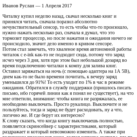
Иванов Руслан — 1 Апреля 2017
Читалку купил неделю назад, скачал несколько книг и
принялся читать, сначала поразил абсолютно
нечувствительный сенсор, то есть чтобы что-то произошло,
нужно нажать несколько раз, сначала я думал, что это
тормозит процессор, но после нажатия и ожидания ничего не
происходило, значит дело именно в кривом сенсоре.
Потом стал замечать, что хваленое время автономной работы
читалок с e-ink как-то не подходит сюда, потому что заряд
исчез через 3 дня, хотя при этом был небольшой дозаряд во
время подключению читалки к компу для залива книг.
Оставил заряжаться на ночь (с помощью адаптера на 1А 5В),
днем как-то не было времени почитать, к вечеру заряд
уменьшился до 91%! То есть уходит по 1% в час в режиме
ожидания. Обратился в службу поддержки (пришлось писать
письмо, ибо горячей линии как я понял не существует), на что
мне ответили, внимание: чтобы книга не разряжалась, ее
необходимо выключать. Просто рукалицо. Выключите и не
пользуйтесь, тогда и заряд не будет расходовать, ну а что,
логично же. И где берут их интересно?
К слову сказать, что когда книгу выключаешь полностью,
появляется скринсейвер с характеристиками, который
раздражает и который невозможно изменить. А также при