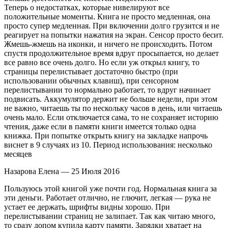
Теперь о недостатках, которые нивелируют все
положительные моменты. Книга не просто медленная, она
просто супер медленная. При включении долго грузится и не
реагирует на попытки нажатия на экран. Сенсор просто бесит.
Жмешь-жмешь на иконки, и ничего не происходить. Потом
спустя продолжительное время вдруг просыпается, но делает
все равно все очень долго. Но если уж открыл книгу, то
страницы перелистывает достаточно быстро (при
использовании обычных клавиш), при сенсорном
перелистывании то нормально работает, то вдруг начинает
подвисать. Аккумулятор держит не больше недели, при этом
не важно, читаешь ты по нескольку часов в день, или читаешь
очень мало. Если отключается сама, то не сохраняет историю
чтения, даже если в памяти книги имеется только одна
книжка. При попытке открыть книгу на закладке напрочь
виснет в 9 случаях из 10. Период использования: несколько
месяцев
Назарова Елена — 25 Июля 2016
Пользуюсь этой книгой уже почти год. Нормальная книга за
эти деньги. Работает отлично, не глючит, легкая — рука не
устает ее держать, шрифты видны хорошо. При
перелистывании страниц не залипает. Так как читаю много,
то сразу допом купила карту памяти. Зарядки хватает на