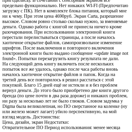
пригодились). В сочетании с сенсорным экраном всё
предельно функционально. Нет никаких WI-FI (Предпочитаю
загрузку с ПК). Нет в комплекте блока питания, который мне
ни к чему. При этом цена 4690руб. Экран Carta, разрешение
высокое. Словом ровно столько сколько нужно, за вменяемые
деньги. Однако работа с книгой не принесла ничего кроме
разочарования. При использовании электронной книги
перестали перелистываться страницы, а после началось
хаотичное открытие файлов, самопроизвольное изменение
шрифтов. После выключения и повторного включения
электронной книги было выдано сообщение «update image not
found». Попытки перезагрузить книгу результата не дали.
На следующий день книгу включить после нескольких
попыток все же удалось, однако после часа работы вновь
началось хаотичное открытие файлов и папок. Когда на
третий день все повторилось я решил расстаться с этой
покупкой. Благо 15 дней ещё не истекли и я без проблем
вернул деньги. До этого было приобретено две книги другого
бренда (по цене почти в два раза дороже) и никаких проблем,
ни разу за несколько лет не было глюков. Словом задумка у
Digma была великолепная, но ПО сверстанное на коленке (ну
или железо может лагает) убило перспективную, на мой
взгляд модель. Достоинства:
Цена, дизайн, экран Недостатки:
Отвратительное ПО Период использования: менее месяца