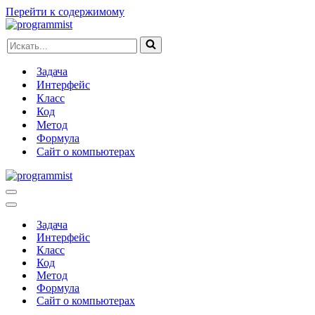
Перейти к содержимому
Искать...
Задача
Интерфейс
Класс
Код
Метод
Формула
Сайт о компьютерах
Меню
навигации
Меню
навигации
Задача
Интерфейс
Класс
Код
Метод
Формула
Сайт о компьютерах