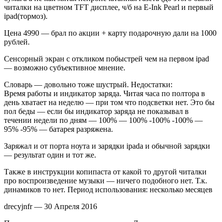
читалки на цветном TFT дисплее, ч/б на E-Ink Pearl и первый
ipad(тормоз).
Цена 4990 — брал по акции + карту подарочную дали на 1000
рублей.
Сенсорный экран с откликом побыстрей чем на первом ipad
— возможно субъективное мнение.
Словарь — довольно тоже шустрый. Недостатки:
Время работы и индикатор заряда. Читая часа по полтора в
день хватает на неделю — при том что подсветки нет. Это бы
пол беды — если бы индикатор заряда не показывал в
течении недели по дням — 100% — 100% -100% -100% —
95% -95% — батарея разряжена.
Заряжал и от порта ноута и зарядки ipada и обычной зарядки
— результат один и тот же.
Также в инструкции копипаста от какой то другой читалки
про воспроизведение музыки — ничего подобного нет. Т.к.
динамиков то нет. Период использования: несколько месяцев
drecyjnfr — 30 Апреля 2016