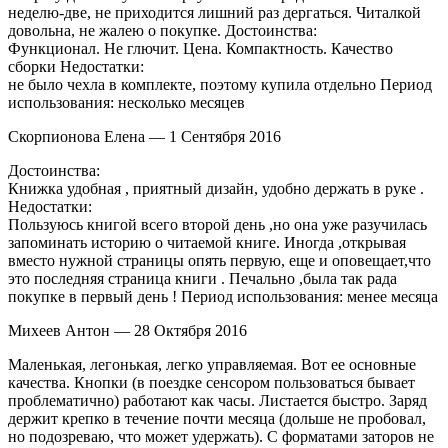
неделю-две, не приходится лишний раз дергаться. Читалкой
довольна, не жалею о покупке. Достоинства:
Функционал. Не глючит. Цена. Компактность. Качество
сборки Недостатки:
не было чехла в комплекте, поэтому купила отдельно Период
использования: несколько месяцев
Скорпионова Елена — 1 Сентября 2016
Достоинства:
Книжка удобная , приятный дизайн, удобно держать в руке .
Недостатки:
Пользуюсь книгой всего второй день ,но она уже разучилась
запоминать историю о читаемой книге. Иногда ,открывая
вместо нужной страницы опять первую, еще и оповещает,что
это последняя страница книги . Печально ,была так рада
покупке в первый день ! Период использования: менее месяца
Михеев Антон — 28 Октября 2016
Маленькая, легонькая, легко управляемая. Вот ее основные
качества. Кнопки (в поездке сенсором пользоваться бывает
проблематично) работают как часы. Листается быстро. Заряд
держит крепко в течение почти месяца (дольше не пробовал,
но подозреваю, что может удержать). С форматами заторов не