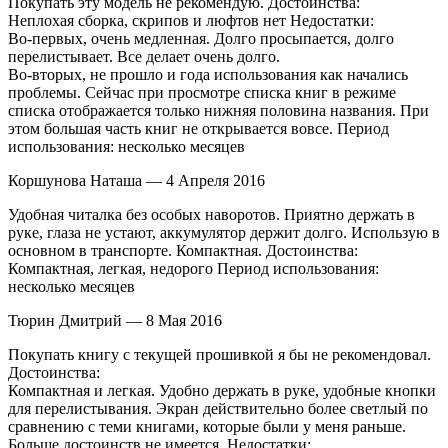
Покупать эту модель не рекомендую. Достоинства:
Неплохая сборка, скрипов и люфтов нет Недостатки:
Во-первых, очень медленная. Долго просыпается, долго
перелистывает. Все делает очень долго.
Во-вторых, не прошло и года использования как начались
проблемы. Сейчас при просмотре списка книг в режиме
списка отображается только нижняя половина названия. При
этом большая часть книг не открывается вовсе. Период
использования: несколько месяцев
Коршунова Наташа — 4 Апреля 2016
Удобная читалка без особых наворотов. Приятно держать в
руке, глаза не устают, аккумулятор держит долго. Использую в
основном в транспорте. Компактная. Достоинства:
Компактная, легкая, недорого Период использования:
несколько месяцев
Тюрин Дмитрий — 8 Мая 2016
Покупать книгу с текущей прошивкой я бы не рекомендовал.
Достоинства:
Компактная и легкая. Удобно держать в руке, удобные кнопки
для перелистывания. Экран действительно более светлый по
сравнению с теми книгами, которые были у меня раньше.
Больше достоинств не имеется. Недостатки: