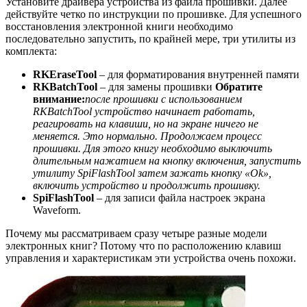
Установите драйвера устройства из файла прошивки. Далее
действуйте четко по инструкции по прошивке. Для успешного
восстановления электронной книги необходимо
последовательно запустить, по крайней мере, три утилиты из
комплекта:
RKEraseTool
– для форматирования внутренней памяти
RKBatchTool
– для замены прошивки
Обратите
внимание:
после прошивки с использованием
RKBatchTool устройство начинает работать,
реагировать на клавиши, но на экране ничего не
меняется. Это нормально. Продолжаем процесс
прошивки. Для этого книгу необходимо выключить
длительным нажатием на кнопку включения, запустить
утилиту SpiFlashTool затем зажать кнопку «Ok»,
включить устройство и продолжить прошивку.
SpiFlashTool
– для записи файла настроек экрана
Waveform.
Почему мы рассматриваем сразу четыре разные модели
электронных книг? Потому что по расположению клавиш
управления и характеристикам эти устройства очень похожи.