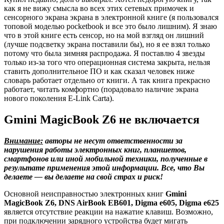
как я не вижу смысла во всех этих сетевых примочек и
сенсорного экрана экрана в электронной книге (я пользовался
топовой моделью pocketbook и все это было лишним). Я знаю
что в этой книге есть сенсор, но на мой взгляд он лишний
(лучше подсветку экрана поставили бы), но я ее взял только
потому что была зимняя распродажа. Я поставлю 4 звезды
только из-за того что операционная система закрыта, нельзя
ставить дополнительное ПО и как сказал человек ниже
словарь работает отдельно от книги. А так книга прекрасно
работает, читать комфортно (порадовало наличие экрана
нового поколения E-Link Carta).
Gmini MagicBook Z6 не включается
Внимание:
авторы не несут ответственности за
нарушения работы электронных книг, планшетов,
смартфонов или иной мобильной техники, полученные в
результате применения этой информации. Все, что Вы
делаете — вы делаете на свой страх и риск!
Основной неисправностью электронных книг
Gmini
MagicBook Z6, DNS AirBook EB601, Digma e605, Digma e625
является отсутствие реакции на нажатие клавиш. Возможно,
при подключении зарядного устройства будет мигать