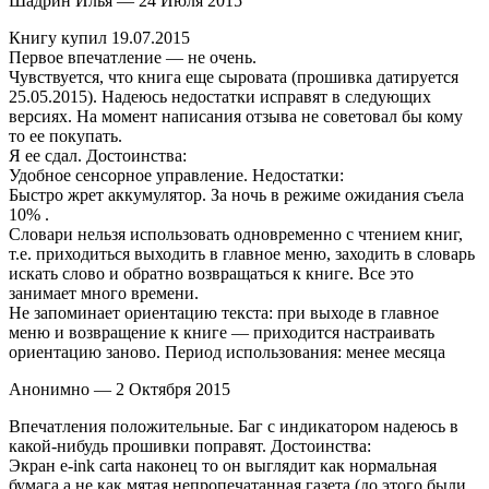
Шадрин Илья — 24 Июля 2015
Книгу купил 19.07.2015
Первое впечатление — не очень.
Чувствуется, что книга еще сыровата (прошивка датируется
25.05.2015). Надеюсь недостатки исправят в следующих
версиях. На момент написания отзыва не советовал бы кому
то ее покупать.
Я ее сдал. Достоинства:
Удобное сенсорное управление. Недостатки:
Быстро жрет аккумулятор. За ночь в режиме ожидания съела
10% .
Словари нельзя использовать одновременно с чтением книг,
т.е. приходиться выходить в главное меню, заходить в словарь
искать слово и обратно возвращаться к книге. Все это
занимает много времени.
Не запоминает ориентацию текста: при выходе в главное
меню и возвращение к книге — приходится настраивать
ориентацию заново. Период использования: менее месяца
Анонимно — 2 Октября 2015
Впечатления положительные. Баг с индикатором надеюсь в
какой-нибудь прошивки поправят. Достоинства:
Экран e-ink carta наконец то он выглядит как нормальная
бумага а не как мятая непропечатанная газета (до этого были