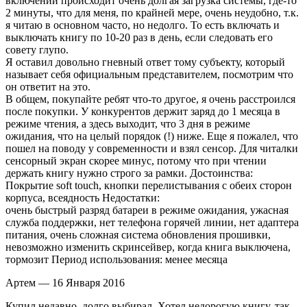
включении происходит очень долгая загрузка системы, где-то
2 минуты, что для меня, по крайней мере, очень неудобно, т.к.
я читаю в основном часто, но недолго. То есть включать и
выключать книгу по 10-20 раз в день, если следовать его
совету глупо.
Я оставил довольно гневный ответ тому субъекту, который
называет себя официальным представителем, посмотрим что
он ответит на это.
В общем, покупайте ребят что-то другое, я очень расстроился
после покупки. У конкурентов держит заряд до 1 месяца в
режиме чтения, а здесь выходит, что 3 дня в режиме
ожидания, что на целый порядок (!) ниже. Еще я пожалел, что
пошел на поводу у современности и взял сенсор. Для читалки
сенсорный экран скорее минус, потому что при чтении
держать книгу нужно строго за рамки. Достоинства:
Покрытие soft touch, кнопки перелистывания с обеих сторон
корпуса, всеядность Недостатки:
очень быстрый разряд батареи в режиме ожидания, ужасная
служба поддержки, нет телефона горячей линии, нет адаптера
питания, очень сложная система обновления прошивки,
невозможно изменить скринсейвер, когда книга выключена,
тормозит Период использования: менее месяца
Артем — 16 Января 2016
Купил недавно, долго выбирал. Хотел недорогую книгу, так