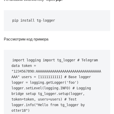
pip install tg-logger
Рассмотрим код примера
import logging import tg_logger # Telegram 
data token = 
"1234567890:AAAAAAAAAAAAAAAAAAAAAAAAAAAAAAAA
AAA" users = [1111111111] # Base logger 
logger = logging.getLogger('foo') 
logger.setLevel(logging.INFO) # Logging 
bridge setup tg_logger.setup(logger, 
token=token, users=users) # Test 
logger.info("Hello from tg_logger by 
otter18")