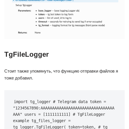
TgFileLogger
Стоит также упомянуть, что функцию отправки файлов я
тоже добавил.
import tg_logger # Telegram data token = 
"1234567890:AAAAAAAAAAAAAAAAAAAAAAAAAAAAAAAA
AAA" users = [1111111111] # TgFileLogger 
example tg_files_logger = 
tg_logger.TgFileLogger( token=token, # tg 