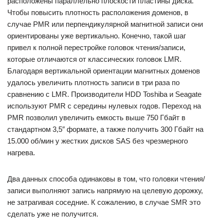
расположены параллельно плоскости пластины диска.
Чтобы повысить плотность расположения доменов, в
случае PMR или перпендикулярной магнитной записи они
ориентированы уже вертикально. Конечно, такой шаг
привел к полной перестройке головок чтения/записи,
которые отличаются от классических головок LMR.
Благодаря вертикальной ориентации магнитных доменов
удалось увеличить плотность записи в три раза по
сравнению с LMR. Производители HDD Toshiba и Seagate
используют PMR с середины нулевых годов. Переход на
PMR позволил увеличить емкость выше 750 Гбайт в
стандартном 3,5″ формате, а также получить 300 Гбайт на
15.000 об/мин у жестких дисков SAS без чрезмерного
нагрева.
Два данных способа одинаковы в том, что головки чтения/
записи выполняют запись напрямую на целевую дорожку,
не затрагивая соседние. К сожалению, в случае SMR это
сделать уже не получится.