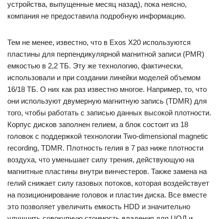
устройства, выпущенные месяц назад), пока неясно,
компания не предоставила подробную информацию.
Тем не менее, известно, что в Exos X20 используются
пластины для перпендикулярной магнитной записи (PMR)
емкостью в 2,2 ТБ. Эту же технологию, фактически,
использовали и при создании линейки моделей объемом
16/18 ТБ. О них как раз известно многое. Например, то, что
они используют двумерную магнитную запись (TDMR) для
того, чтобы работать с записью данных высокой плотности.
Корпус дисков заполнен гелием, а блок состоит из 18
головок с поддержкой технологии Two-dimensional magnetic
recording, TDMR. Плотность гелия в 7 раз ниже плотности
воздуха, что уменьшает силу трения, действующую на
магнитные пластины внутри винчестеров. Также замена на
гелий снижает силу газовых потоков, которая воздействует
на позиционирование головок и пластин диска. Все вместе
это позволяет увеличить емкость HDD и значительно
улучшить совокупную стоимость владения для ЦОД и