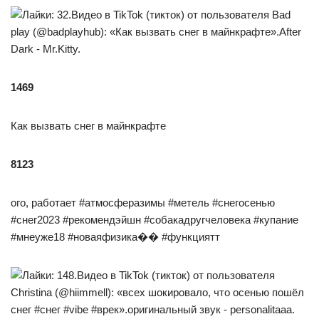
1469
Как вызвать снег в майнкрафте
8123
ого, работает #атмосферазимы #метель #снегосенью
#снег2023 #рекомендэйшн #собакадругчеловека #купание
#мнеуже18 #новаяфизика�� #функциятт