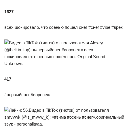
1627
всех шокировало, что осенью пошёл снег #снег #vibe #врек
417
#первыйснег #воронеж