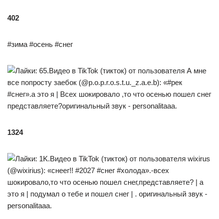
402
#зима #осень #снег
1324