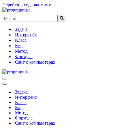
Перейти к содержимому
Искать...
Задача
Интерфейс
Класс
Код
Метод
Формула
Сайт о компьютерах
Меню
навигации
Меню
навигации
Задача
Интерфейс
Класс
Код
Метод
Формула
Сайт о компьютерах