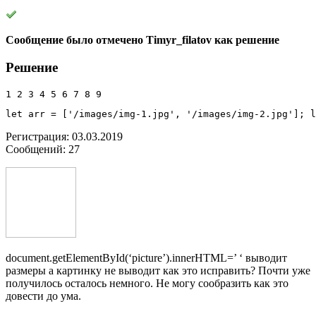
Сообщение было отмечено Timyr_filatov как решение
Решение
1 2 3 4 5 6 7 8 9
let arr 
=
[
'/images/img-1.jpg'
,
'/images/img-2.jpg'
]
;
 l
Регистрация: 03.03.2019
Сообщений: 27
document.getElementById(‘picture’).innerHTML=’ ‘ выводит
размеры а картинку не выводит как это исправить? Почти уже
получилось осталось немного. Не могу сообразить как это
довести до ума.