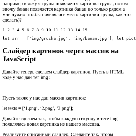
например ввожу я груша появляется картинка груша, потом
ввожу банан появляется картинка банан но только рядом а
мне нужно что-бы появлялось место картинки груша, как это
сделать)?
1 2 3 4 5 6 7 8 9 10 11 12 13 14 15
let arr 
=
[
'img/grucha.jpg'
,
'img/banan.jpg'
]
;
 let pict
Слайдер картинок через массив на
JavaScript
Давайте теперь сделаем слайдер картинок. Пусть в HTML
коде у нас дан тег img :
Пусть также у нас дан массив картинок:
let texts = [‘1.png’, ‘2.png’, ‘3.png’];
Давайте сделаем так, чтобы каждую секунду в теге img
появлялась новая картинка из нашего массива.
Реализуйте описанный слайдер. Сделайте так, чтобы