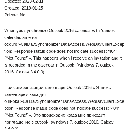
Updated: 2023-02-11
Created: 2019-01-25
Private: No
When you synchronize Outlook 2016 calendar with Yandex
calendar, an error
occurs.»CalDavSynchronizer.DataAccess.WebDavClientExcep
tion: Response status code does not indicate success: ‘404’
(‘Not Found’)». This happens when I receive an invitation and it
is recorded In the calendar in Outlook. (windows 7, outlook
2016, Caldav 3.4.0.0)
При синхронизации календаря Outlook 2016 с Яндекс
календарем выходит
ошибка.»CalDavSynchronizer.DataAccess.WebDavClientExce
ption: Response status code does not indicate success: ‘404’
(‘Not Found’)». Это происходит, когда мне приходит
приглашение в outlook. (windows 7, outlook 2016, Caldav
3.4.0.0)