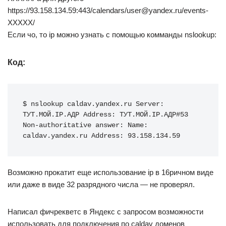
https://93.158.134.59:443/calendars/user@yandex.ru/events-
XXXXX/
Если чо, то ip можно узнать с помощью комманды nslookup:
Код:
$ nslookup caldav.yandex.ru Server: 
ТУТ.МОЙ.IP.АДР Address: ТУТ.МОЙ.IP.АДР#53 
Non-authoritative answer: Name: 
caldav.yandex.ru Address: 93.158.134.59
Возможно прокатит еще использование ip в 16ричном виде
или даже в виде 32 разрядного числа — не проверял.
Написал фичрекветс в Яндекс с запросом возможности
использовать для подключения по caldav доменов