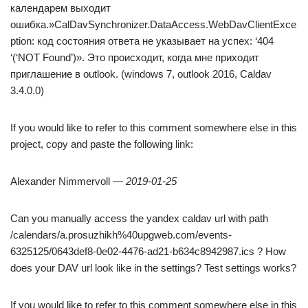
календарем выходит
ошибка.»CalDavSynchronizer.DataAccess.WebDavClientExce
ption: код состояния ответа не указывает на успех: ‘404
‘(‘NOT Found’)». Это происходит, когда мне приходит
приглашение в outlook. (windows 7, outlook 2016, Caldav
3.4.0.0)
If you would like to refer to this comment somewhere else in this
project, copy and paste the following link:
Alexander Nimmervoll —
2019-01-25
Can you manually access the yandex caldav url with path
/calendars/a.prosuzhikh%40upgweb.com/events-
6325125/0643def8-0e02-4476-ad21-b634c8942987.ics ? How
does your DAV url look like in the settings? Test settings works?
If you would like to refer to this comment somewhere else in this