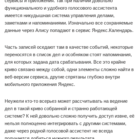
сервисы и приложения. Так при наличии довольно
функционального и удобного голосового ассистента
имеется никудышная система управления делами,
заметками и напоминаниями. Изначально все сохраняемые
данные через Алису попадают в сервис Яндекс.Календарь.
Часть записей оседают там в качестве событий, некоторые
переносятся в список дел и особняком стоят напоминания,
для которых задана дата срабатывания. Все это крайне
криво связано между собой, одни элементы сложно найти в
веб-версии сервиса, другие спрятаны глубоко внутри
мобильного приложения Яндекс.
Неужели кто-то всерьез может рассчитывать на ведение
дел в такой криво собранной и странно работающей
системе? К ней довольно сложно получить доступ извне, её
нельзя полноценно интегрировать с другими системами,
даже через родной голосовой ассистент не всегда
получается добиться нужного результата.