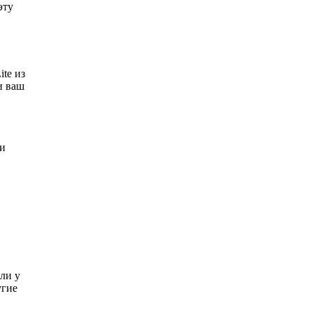
эту
te из
 и ваш
 и
ли у
угие