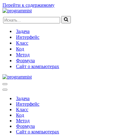
Перейти к содержимому
Искать...
Задача
Интерфейс
Класс
Код
Метод
Формула
Сайт о компьютерах
Меню
навигации
Меню
навигации
Задача
Интерфейс
Класс
Код
Метод
Формула
Сайт о компьютерах