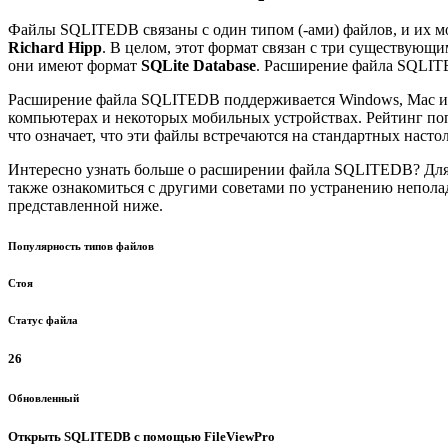
Файлы SQLITEDB связаны с один типом (-ами) файлов, и их 
Richard Hipp
. В целом, этот формат связан с три существующи
они имеют формат
SQLite Database
. Расширение файла SQLIT
Расширение файла SQLITEDB поддерживается Windows, Mac и 
компьютерах и некоторых мобильных устройствах. Рейтинг по
что означает, что эти файлы встречаются на стандартных наст
Интересно узнать больше о расширении файла SQLITEDB? Для
также ознакомиться с другими советами по устранению непола
представленной ниже.
Популярность типов файлов
Стоя
Статус файла
26
Обновленный
Открыть SQLITEDB с помощью FileViewPro