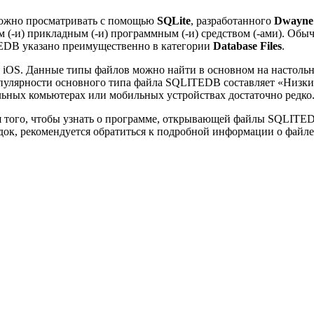
можно просматривать с помощью
SQLite
, разработанного
Dwayne
м (-и) прикладным (-и) программным (-и) средством (-ами). Обы
EDB указано преимущественно в категории
Database Files
.
iOS. Данные типы файлов можно найти в основном на настоль
пулярности основного типа файла SQLITEDB составляет «Низки
ольных комьютерах или мобильных устройствах достаточно редко
 того, чтобы узнать о программе, открывающей файлы SQLITED
док, рекомендуется обратиться к подробной информации о файле