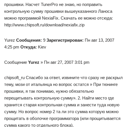
прошивки. Насчет TunerPro не знаю, но поправить
контрольную сумму прошивки вышеуказанного Ланоса
можно программой NexiaFix. Скачать ее можно отсюда:
http://www.chipsoft.ru/download/nexiafix.zip
Yurez
Сообщения:
9
Зарегистрирован:
Пн авг 13, 2007
4:25 pm
Откуда:
Kiev
Сообщение
Yurez
» Пн авг 27, 2007 3:01 pm
chipsoft_ru Спасибо за ответ, извините что сразу не раскрыл
тему, мози от итальянца но вопрос остатся » При тюнинге
прошивки, я так понимаю, нужно обязательно
перещитывать контрольную сумму». 2. Найти место где
хранится старая контрольная сумма и занести туда новую
сумму. Но вопрос номер 2 та ли это сумма которую можно
прощитать в оболочке программатора (или прощитывается
сумма какого то отдельного блока).