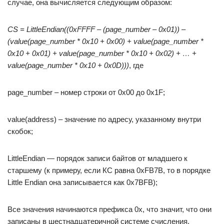
случае, она вычисляется следующим образом:
CS = LittleEndian((0xFFFF – (page_number – 0x01)) –
(value(page_number * 0x10 + 0x00) + value(page_number *
0x10 + 0x01) + value(page_number * 0x10 + 0x02) + … +
value(page_number * 0x10 + 0x0D)))
, где
page_number – номер строки от 0x00 до 0x1F;
value(address) – значение по адресу, указанному внутри
скобок;
LittleEndian — порядок записи байтов от младшего к
старшему (к примеру, если КС равна 0xFB7B, то в порядке
Little Endian она записывается как 0x7BFB);
Все значения начинаются префикса 0x, что значит, что они
записаны в шестнадцатеричной системе счисления.