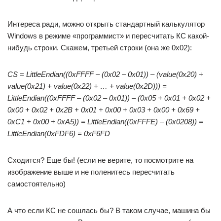
Интереса ради, можно открыть стандартный калькулятор
Windows в режиме «программист» и пересчитать КС какой-
нибудь строки. Скажем, третьей строки (она же 0x02):
CS = LittleEndian((0xFFFF – (0x02 – 0x01)) – (value(0x20) +
value(0x21) + value(0x22) + … + value(0x2D))) =
LittleEndian((0xFFFF – (0x02 – 0x01)) – (0x05 + 0x01 + 0x02 +
0x00 + 0x02 + 0x2B + 0x01 + 0x00 + 0x03 + 0x00 + 0x69 +
0xC1 + 0x00 + 0xA5)) = LittleEndian((0xFFFE) – (0x0208)) =
LittleEndian(0xFDF6) = 0xF6FD
Сходится? Еще бы! (если не верите, то посмотрите на
изображение выше и не поленитесь пересчитать
самостоятельно)
А что если КС не сошлась бы? В таком случае, машина бы