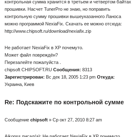
контрольная сумма хранится в третьем и четвертом байтах
прошивки. Насчет TunerPro не знаю, но поправить
контрольную сумму прошивки вышеуказанного Ланоса
можно программой NexiaFix. Скачать ее можно отсюда:
http://www.chipsoft.ru/download/nexiafix.zip
Не работает NexiaFix в ХР почемуто.
Может файл повреждён?
Перезалейте пожалуйста .
chipsoft CHIPSOFT.RU
Сообщения:
8313
Зарегистрирован:
Вс дек 18, 2005 1:23 pm
Откуда:
Украина, Киев
Re: Подскажите по контрольной сумме
Сообщение
chipsoft
» Ср окт 27, 2010 8:27 am
Aikonss писал(а): Не работает NexiaFix в ХР почемуто.