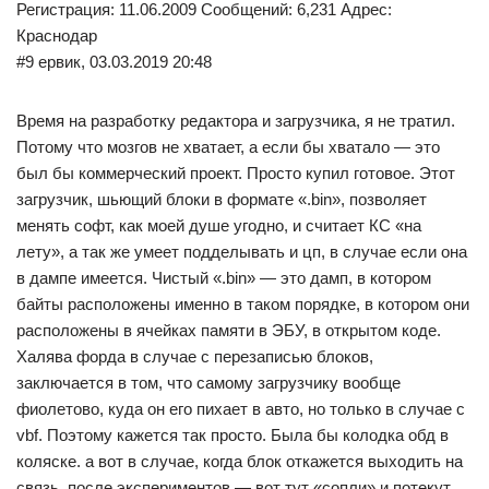
Регистрация: 11.06.2009 Сообщений: 6,231 Адрес:
Краснодар
#9 ервик, 03.03.2019 20:48
Время на разработку редактора и загрузчика, я не тратил.
Потому что мозгов не хватает, а если бы хватало — это
был бы коммерческий проект. Просто купил готовое. Этот
загрузчик, шьющий блоки в формате «.bin», позволяет
менять софт, как моей душе угодно, и считает КС «на
лету», а так же умеет подделывать и цп, в случае если она
в дампе имеется. Чистый «.bin» — это дамп, в котором
байты расположены именно в таком порядке, в котором они
расположены в ячейках памяти в ЭБУ, в открытом коде.
Халява форда в случае с перезаписью блоков,
заключается в том, что самому загрузчику вообще
фиолетово, куда он его пихает в авто, но только в случае с
vbf. Поэтому кажется так просто. Была бы колодка обд в
коляске. а вот в случае, когда блок откажется выходить на
связь, после экспериментов — вот тут «сопли» и потекут.