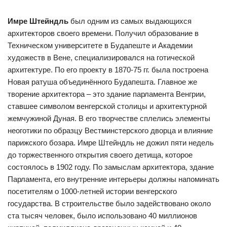
Имре Штейндль
был одним из самых выдающихся
архитекторов своего времени. Получил образование в
Техническом университете в Будапеште и Академии
художеств в Вене, специализировался на готической
архитектуре. По его проекту в 1870-75 гг. была построена
Новая ратуша объединённого Будапешта. Главное же
творение архитектора – это здание парламента Венгрии,
ставшее символом венгерской столицы и архитектурной
жемчужиной Дуная. В его творчестве сплелись элементы
неоготики по образцу Вестминстерского дворца и влияние
парижского бозара. Имре Штейндль не дожил пяти недель
до торжественного открытия своего детища, которое
состоялось в 1902 году. По замыслам архитектора, здание
Парламента, его внутренние интерьеры должны напоминать
посетителям о 1000-летней истории венгерского
государства. В строительстве было задействовано около
ста тысяч человек, было использовано 40 миллионов