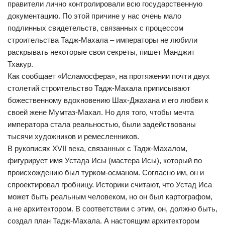
правители лично контролировали всю государственную
документацию. По этой причине у нас очень мало
подлинных свидетельств, связанных с процессом
строительства Тадж-Махала – императоры не любили
раскрывать некоторые свои секреты, пишет Манджит
Тхакур.
Как сообщает «Исламосфера», на протяжении почти двух
столетий строительство Тадж-Махала приписывают
божественному вдохновению Шах-Джахана и его любви к
своей жене Мумтаз-Махал. Но для того, чтобы мечта
императора стала реальностью, были задействованы
тысячи художников и ремесленников.
В рукописях XVII века, связанных с Тадж-Махалом,
фигурирует имя Устада Исы (мастера Исы), который по
происхождению был турком-османом. Согласно им, он и
спроектировал гробницу. Историки считают, что Устад Иса
может быть реальным человеком, но он был картографом,
а не архитектором. В соответствии с этим, он, должно быть,
создал план Тадж-Махала. А настоящим архитектором