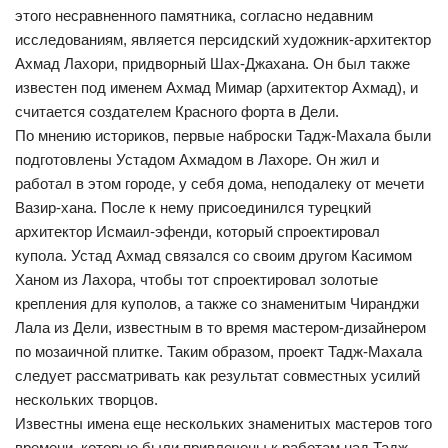
этого несравненного памятника, согласно недавним
исследованиям, является персидский художник-архитектор
Ахмад Лахори, придворный Шах-Джахана. Он был также
известен под именем Ахмад Мимар (архитектор Ахмад), и
считается создателем Красного форта в Дели.
По мнению историков, первые наброски Тадж-Махала были
подготовлены Устадом Ахмадом в Лахоре. Он жил и
работал в этом городе, у себя дома, неподалеку от мечети
Вазир-хана. После к нему присоединился турецкий
архитектор Исмаил-эфенди, который спроектировал
купола. Устад Ахмад связался со своим другом Касимом
Ханом из Лахора, чтобы тот спроектировал золотые
крепления для куполов, а также со знаменитым Чиранджи
Лала из Дели, известным в то время мастером-дизайнером
по мозаичной плитке. Таким образом, проект Тадж-Махала
следует рассматривать как результат совместных усилий
нескольких творцов.
Известны имена еще нескольких знаменитых мастеров того
времени, которые были привлечены к работам над Тадж-