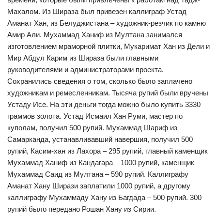
Махалом. Из Шираза был привезен каллиграф Устад
Аманат Хан, из Белуджистана – художник-резчик по камню
Амир Али. Мухаммад Ханиф из Мултана занимался
изготовлением мраморной плитки, Мукаримат Хан из Дели и
Мир Абдул Карим из Шираза были главными
руководителями и администраторами проекта.
Сохранились сведения о том, сколько было заплачено
художникам и ремесленникам. Тысяча рупий были вручены
Устаду Исе. На эти деньги тогда можно было купить 3330
граммов золота. Устад Исмаил Хан Руми, мастер по
куполам, получил 500 рупий. Мухаммад Шариф из
Самарканда, устанавливавший навершия, получил 500
рупий, Касим-хан из Лахора – 295 рупий, главный каменщик
Мухаммад Ханиф из Кандагара – 1000 рупий, каменщик
Мухаммад Саид из Мултана – 590 рупий. Каллиграфу
Аманат Хану Ширази заплатили 1000 рупий, а другому
каллиграфу Мухаммаду Хану из Багдада – 500 рупий. 300
рупий было передано Рошан Хану из Сирии.