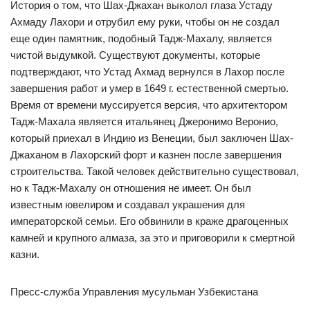
История о том, что Шах-Джахан выколол глаза Устаду
Ахмаду Лахори и отрубил ему руки, чтобы он не создал
еще один памятник, подобный Тадж-Махалу, является
чистой выдумкой. Существуют документы, которые
подтверждают, что Устад Ахмад вернулся в Лахор после
завершения работ и умер в 1649 г. естественной смертью.
Время от времени муссируется версия, что архитектором
Тадж-Махала является итальянец Джеронимо Веронио,
который приехал в Индию из Венеции, был заключен Шах-
Джаханом в Лахорский форт и казнен после завершения
строительства. Такой человек действительно существовал,
но к Тадж-Махалу он отношения не имеет. Он был
известным ювелиром и создавал украшения для
императорской семьи. Его обвинили в краже драгоценных
камней и крупного алмаза, за это и приговорили к смертной
казни.
Пресс-служба Управления мусульман Узбекистана