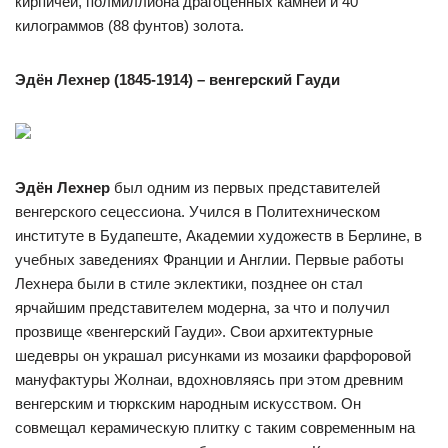
кирпичей, полмиллиона драгоценных камней и 40
килограммов (88 фунтов) золота.
Эдён Лехнер (1845-1914) – венгерский Гауди
Эдён Лехнер
был одним из первых представителей
венгерского сецессиона. Учился в Политехническом
институте в Будапеште, Академии художеств в Берлине, в
учебных заведениях Франции и Англии. Первые работы
Лехнера были в стиле эклектики, позднее он стал
ярчайшим представителем модерна, за что и получил
прозвище «венгерский Гауди». Свои архитектурные
шедевры он украшал рисунками из мозаики фарфоровой
мануфактуры Жолнаи, вдохновляясь при этом древним
венгерским и тюркским народным искусством. Он
совмещал керамическую плитку с таким современным на