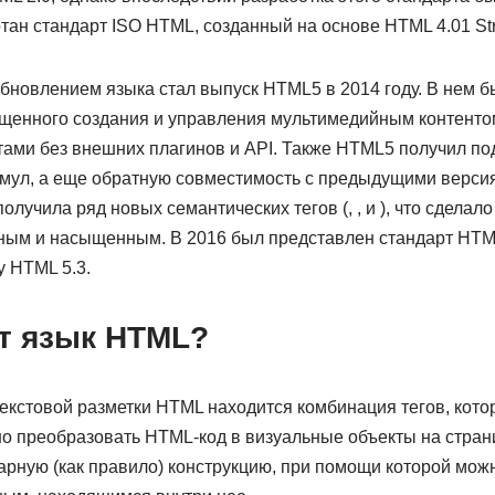
тан стандарт ISO HTML, созданный на основе HTML 4.01 Stri
овлением языка стал выпуск HTML5 в 2014 году. В нем 
щенного создания и управления мультимедийным контентом 
ами без внешних плагинов и API. Также HTML5 получил п
мул, а еще обратную совместимость с предыдущими версия
получила ряд новых семантических тегов (, , и ), что сдела
ным и насыщенным. В 2016 был представлен стандарт HTML 
у HTML 5.3.
ет язык HTML?
текстовой разметки HTML находится комбинация тегов, кот
но преобразовать HTML-код в визуальные объекты на стран
арную (как правило) конструкцию, при помощи которой мож