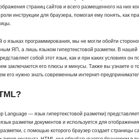
ображения страниц сайтов и всего размещенного на них кон
роли инструкции для браузера, помогая ему понять, как пр
ницы.
й о языках программирования, мы не могли обойти стороно
нным ЯП, а лишь языком гипертекстовой разметки. В нашей
редставляет собой этот язык, как и при каких условиях он 
чем заключаются его плюсы и минусы. Также вы узнаете о то
ачем его нужно знать современным интернет-предпринимате
HTML?
up Language — язык гипертекстовой разметки) представляет
язык разметки документов и используется для отображения
разметки, с помощью которого браузер создает страницы са
х типов контента. HTML-код обрабатывается браузером в в