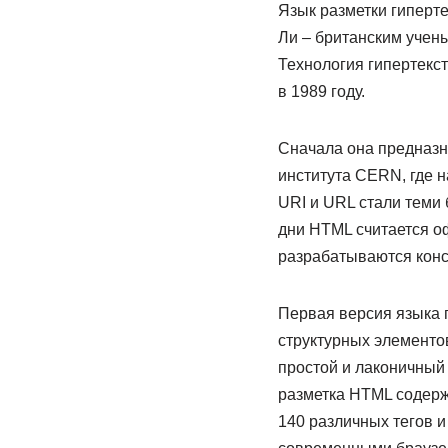
Язык разметки гиперте
Ли – британским учены
Технология гипертекс
в 1989 году.
Сначала она предназн
института CERN, где 
URI и URL стали теми
дни HTML считается о
разрабатываются конс
Первая версия языка 
структурных элементов
простой и лаконичный
разметка HTML содерж
140 различных тегов и