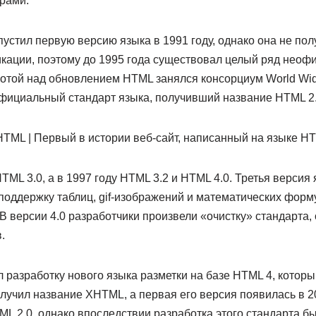
рами.
устил первую версию языка в 1991 году, однако она не пол
ации, поэтому до 1995 года существовал целый ряд неоф
ботой над обновлением HTML занялся консорциум World Wi
фициальный стандарт языка, получивший название HTML 2.
TML 3.0, а в 1997 году HTML 3.2 и HTML 4.0. Третья версия
поддержку таблиц, gif-изображений и математических форм
В версии 4.0 разработчики произвели «очистку» стандарта,
.
 разработку нового языка разметки на базе HTML 4, котор
лучил название XHTML, а первая его версия появилась в 20
L 2.0, однако впоследствии разработка этого стандарта б