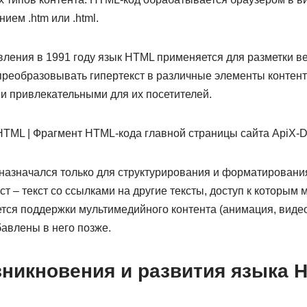
ием .htm или .html.
вления в 1991 году язык HTML применяется для разметки ве
преобразовывать гипертекст в различные элементы контент
и привлекательными для их посетителей.
назначался только для структурирования и форматирования
т – текст со ссылками на другие тексты, доступ к которым 
ся поддержки мультимедийного контента (анимация, видео, зв
авлены в него позже.
зникновения и развития языка 