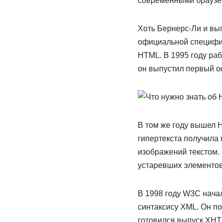
современными браузе
Хоть Бернерс-Ли и вып
официальной специфик
HTML. В 1995 году ра
он выпустил первый о
В том же году вышел H
гипертекста получила 
изображений текстом. 
устаревших элементов
В 1998 году W3C начал
синтаксису XML. Он по
готовился выпуск XHTM