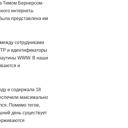
ка Тимом Бернерсом-
ного интернета.
 была представлена им
 между сотрудниками
TTP и идентификаторы
й паутины WWW. В наши
иваются и
оду и содержала 18
беспечили максимально
лся. Помимо тегов,
шний день существует
держиваются