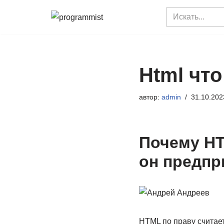
Перейти
к
содержимому
Html что
автор:
admin
31.10.202
Почему HT
он предп
HTML по праву считает