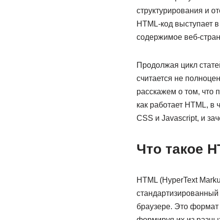
структурирования и от
HTML-код выступает в 
содержимое веб-стра
Продолжая цикл стате
считается не полноце
расскажем о том, что п
как работает HTML, в 
CSS и Javascript, и з
Что такое 
HTML (HyperText Mark
стандартизированный 
браузере. Это формат 
формируя их из разны