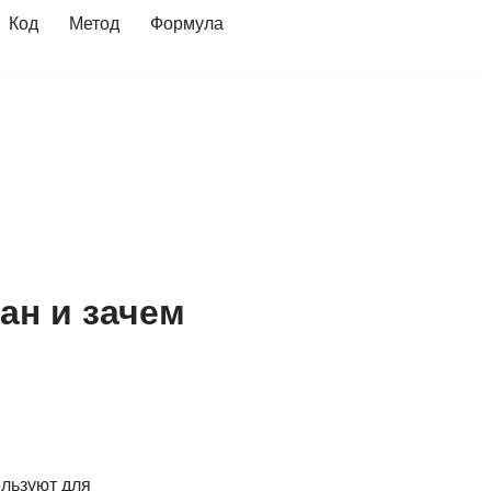
Код
Метод
Формула
ан и зачем
ользуют для