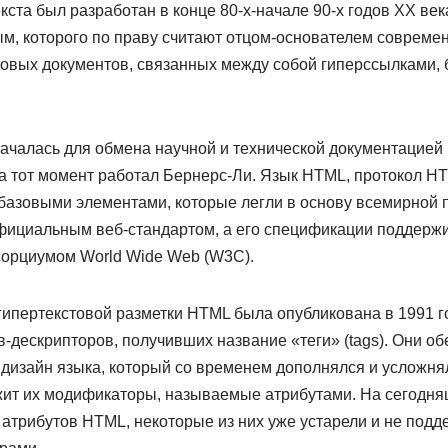
кста был разработан в конце 80-х-начале 90-х годов ХХ ве
м, которого по праву считают отцом-основателем современ
товых документов, связанных между собой гиперссылками,
ачалась для обмена научной и технической документацией
на тот момент работал Бернерс-Ли. Язык HTML, протокол H
 базовыми элементами, которые легли в основу всемирно
фициальным веб-стандартом, а его спецификации поддерж
орциумом World Wide Web (W3C).
гипертекстовой разметки HTML была опубликована в 1991 г
-дескрипторов, получивших название «теги» (tags). Они о
 дизайн языка, который со временем дополнялся и усложня
ит их модификаторы, называемые атрибутами. На сегодня
 атрибутов HTML, некоторые из них уже устарели и не под