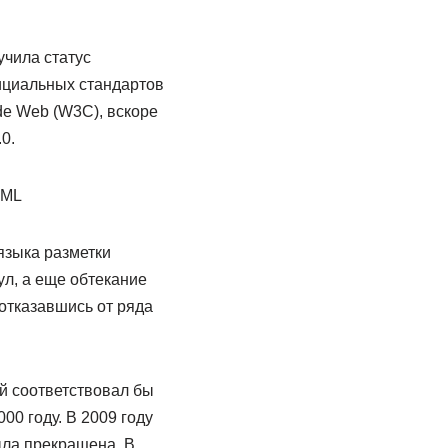
учила статус
ициальных стандартов
de Web (W3C), вскоре
0.
 языка разметки
ул, а еще обтекание
 отказавшись от ряда
ый соответствовал бы
00 году. В 2009 году
ыла прекращена. В