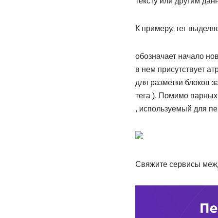
тексту или другим дан
К примеру, тег выделя
обозначает начало нов
в нем присутствует ат
для разметки блоков з
тега ). Помимо парных
, используемый для пе
Свяжите сервисы межд