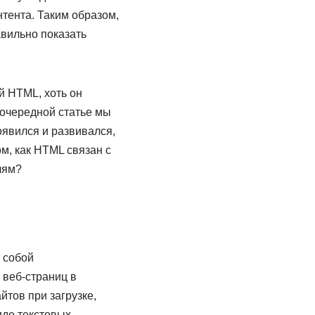
тента. Таким образом,
авильно показать
й HTML, хоть он
 очередной статье мы
появился и развивался,
м, как HTML связан с
лям?
 собой
 веб-страниц в
йтов при загрузке,
иде текстовых