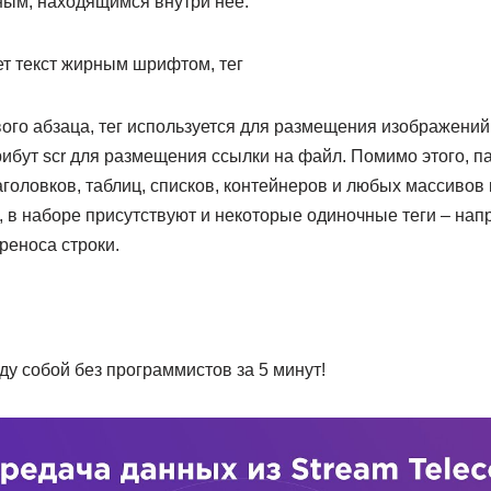
ным, находящимся внутри нее.
ет текст жирным шрифтом, тег
ого абзаца, тег
используется для размещения изображений 
рибут scr для размещения ссылки на файл. Помимо этого, п
аголовков, таблиц, списков, контейнеров и любых массивов
, в наборе присутствуют и некоторые одиночные теги – нап
реноса строки.
у собой без программистов за 5 минут!