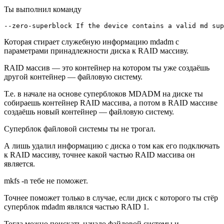
Ты выполнил команду
--zero-superblock If the device contains a valid md sup
Которая стирает служебную информацию mdadm с
параметрами принадлежности диска к RAID массиву.
RAID массив — это контейнер на котором ты уже создаёшь
другой контейнер — файловую систему.
Т.е. в начале на основе суперблоков MDADM на диске ты
собираешь контейнер RAID массива, а потом в RAID массиве
создаёшь новый контейнер — файловую систему.
Суперблок файловой системы ты не трогал.
А лишь удалил информацию с диска о том как его подключать
к RAID массиву, точнее какой частью RAID массива он
является.
mkfs -n тебе не поможет.
Точнее поможет только в случае, если диск с которого ты стёр
суперблок mdadm являлся частью RAID 1.
Тогда можно поискать начало файловой системы и