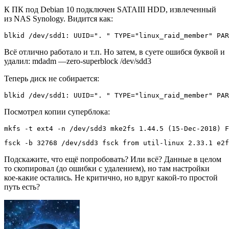
К ПК под Debian 10 подключен SATAIII HDD, извлеченный
из NAS Synology. Видится как:
blkid /dev/sdd1: UUID=". " TYPE="linux_raid_member" PAR
Всё отлично работало и т.п. Но затем, в суете ошибся буквой и
удалил: mdadm —zero-superblock /dev/sdd3
Теперь диск не собирается:
blkid /dev/sdd1: UUID=". " TYPE="linux_raid_member" PAR
Посмотрел копии суперблока:
mkfs -t ext4 -n /dev/sdd3 mke2fs 1.44.5 (15-Dec-2018) F
fsck -b 32768 /dev/sdd3 fsck from util-linux 2.33.1 e2f
Подскажите, что ещё попробовать? Или всё? Данные в целом
то скопировал (до ошибки с удалением), но там настройки
кое-какие остались. Не критично, но вдруг какой-то простой
путь есть?