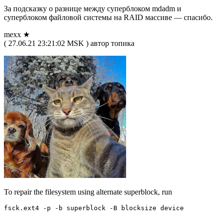
За подсказку о разнице между суперблоком mdadm и
суперблоком файловой системы на RAID массиве — спасибо.
mexx ★
( 27.06.21 23:21:02 MSK ) автор топика
To repair the filesystem using alternate superblock, run
fsck.ext4 -p -b superblock -B blocksize device