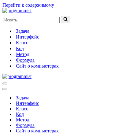
Перейти к содержимому
Искать...
Задача
Интерфейс
Класс
Код
Метод
Формула
Сайт о компьютерах
Меню
навигации
Меню
навигации
Задача
Интерфейс
Класс
Код
Метод
Формула
Сайт о компьютерах