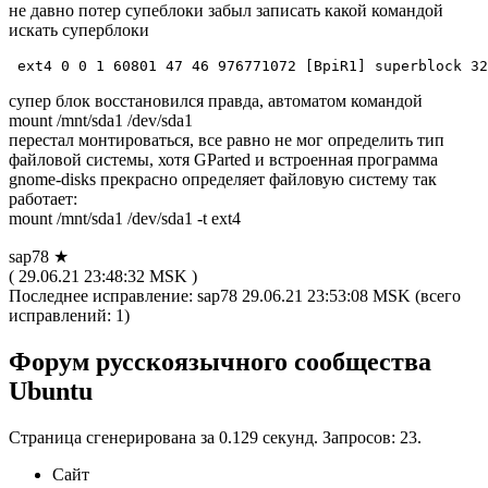
не давно потер супеблоки забыл записать какой командой
искать суперблоки
ext4 0 0 1 60801 47 46 976771072 [BpiR1] superblock 32
супер блок восстановился правда, автоматом командой
mount /mnt/sda1 /dev/sda1
перестал монтироваться, все равно не мог определить тип
файловой системы, хотя GParted и встроенная программа
gnome-disks прекрасно определяет файловую систему так
работает:
mount /mnt/sda1 /dev/sda1 -t ext4
sap78 ★
( 29.06.21 23:48:32 MSK )
Последнее исправление: sap78 29.06.21 23:53:08 MSK (всего
исправлений: 1)
Форум русскоязычного сообщества
Ubuntu
Страница сгенерирована за 0.129 секунд. Запросов: 23.
Сайт