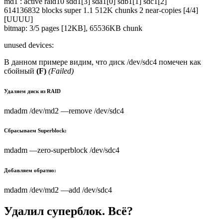
md1 : active raid10 sdd1[3] sda1[0] sdb1[1] sdc1[2]
614136832 blocks super 1.1 512K chunks 2 near-copies [4/4]
[UUUU]
bitmap: 3/5 pages [12KB], 65536KB chunk
unused devices:
В данном примере видим, что диск /dev/sdc4 помечен как
сбойный
(F)
(Failed)
Удаляем диск из RAID
mdadm /dev/md2 —remove /dev/sdc4
Сбрасываем Superblock:
mdadm —zero-superblock /dev/sdc4
Добавляем обратно:
mdadm /dev/md2 —add /dev/sdc4
Удалил суперблок. Всё?