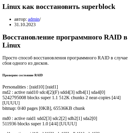
Linux как восстановить superblock
автор:
admin
31.10.2023
Восстановление программного RAID в
Linux
Просто способ восстановления программного RAID в случае
сбоя одного из дисков.
Проверим состояние RAID
Personalities : [raid10] [raid1]
md2 : active raid10 sdc4[2](F) sdd4[3] sdb4[1] sda4[0]
5242795008 blocks super 1.1 512K chunks 2 near-copies [4/4]
[UUUU]
bitmap: 0/40 pages [0KB], 65536KB chunk
md0 : active raid1 sdd2[3] sdc2[2] sdb2[1] sda2[0]
511936 blocks super 1.0 [4/4] [UUUU]