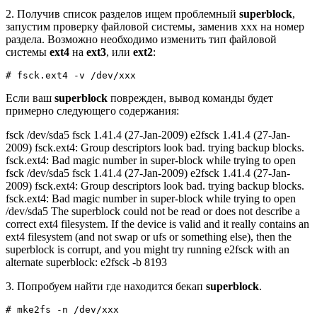
2. Получив список разделов ищем проблемный
superblock
,
запустим проверку файловой системы, заменив xxx на номер
раздела. Возможно необходимо изменить тип файловой
системы
ext4
на
ext3
, или
ext2
:
# fsck.ext4 -v /dev/xxx
Если ваш
superblock
поврежден, вывод команды будет
примерно следующего содержания:
fsck /dev/sda5 fsck 1.41.4 (27-Jan-2009) e2fsck 1.41.4 (27-Jan-
2009) fsck.ext4: Group descriptors look bad. trying backup blocks.
fsck.ext4: Bad magic number in super-block while trying to open
fsck /dev/sda5 fsck 1.41.4 (27-Jan-2009) e2fsck 1.41.4 (27-Jan-
2009) fsck.ext4: Group descriptors look bad. trying backup blocks.
fsck.ext4: Bad magic number in super-block while trying to open
/dev/sda5 The superblock could not be read or does not describe a
correct ext4 filesystem. If the device is valid and it really contains an
ext4 filesystem (and not swap or ufs or something else), then the
superblock is corrupt, and you might try running e2fsck with an
alternate superblock: e2fsck -b 8193
3. Попробуем найти где находится бекап
superblock
.
# mke2fs -n /dev/xxx