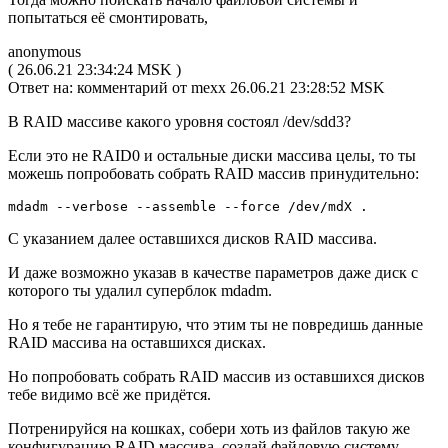
попытаться её смонтировать,
anonymous
( 26.06.21 23:34:24 MSK )
Ответ на: комментарий от mexx 26.06.21 23:28:52 MSK
В RAID массиве какого уровня состоял /dev/sdd3?
Если это не RAID0 и остальные диски массива целы, то ты
можешь попробовать собрать RAID массив принудительно:
mdadm --verbose --assemble --force /dev/mdX .
С указанием далее оставшихся дисков RAID массива.
И даже возможно указав в качестве параметров даже диск с
которого ты удалил суперблок mdadm.
Но я тебе не гарантирую, что этим ты не повредишь данные
RAID массива на оставшихся дисках.
Но попробовать собрать RAID массив из оставшихся дисков
тебе видимо всё же придётся.
Потренируйся на кошках, собери хоть из файлов такую же
конфигурацию RAID массива, создай файловую систему,