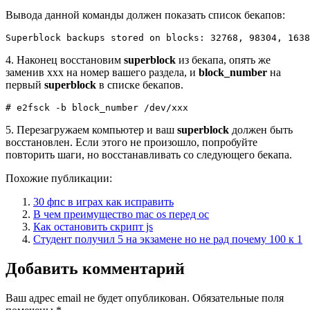
Вывода данной команды должен показать список бекапов:
Superblock backups stored on blocks: 32768, 98304, 163
4. Наконец восстановим
superblock
из бекапа, опять же
заменив xxx на номер вашего раздела, и
block_number
на
первый
superblock
в списке бекапов.
# e2fsck -b block_number /dev/xxx
5. Перезагружаем компьютер и ваш
superblock
должен быть
восстановлен. Если этого не произошло, попробуйте
повторить шаги, но восстанавливать со следующего бекапа.
Похожие публикации:
30 фпс в играх как исправить
В чем преимущество mac os перед oc
Как остановить скрипт js
Студент получил 5 на экзамене но не рад почему 100 к 1
Добавить комментарий
Ваш адрес email не будет опубликован.
Обязательные поля