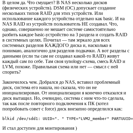
В целом да. Что смущает? В NAS несколько дисков
(физических устройств). DSM (ОС) допускает создание
нескольких типов RAID для этих устройств. Или
использование каждого устройства отдельно как basic. И на
NAS RAID из устройств пользователь НЕ создавал. Что,
однако, совершенно не мешает системе самостоятельно
разбить каждое basic-устройство на 3 раздела и создать RAID
в системных целях. Почитал — там зеркало для всех
системных разделов КАЖДОГО диска и, насколько я
понимаю, аналогично для разделов подкачки. А вот разделы с
данными (если ты сам не создавал какой-то RAID) живут
каждый сам по себе. Там своя synology-схема, смесь RAID и
LVM, похоже. Правильная схема или нет — смысл с ней
спорить?
Закончилось чем. Добрался до NAS, вставил проблемный
диск, система его нашла, но сказала, что он не
инициализирован. От инициализации я конечно отказался и
диск вытащил. Но, очевидно, система с ним что-то сделала,
так как после повторного подключения к ПК (хотел
попробовать совет с force) диск внезапно определился как:
blkid /dev/sdd1: UUID=". " TYPE="LVM2_member" PARTUUID=
И стал доступен для монтирования )