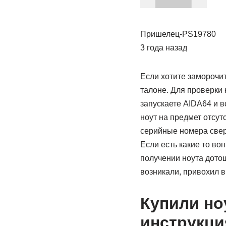
Пришелец-PS19780
3 года назад
Если хотите заморочит
талоне. Для проверки 
запускаете AIDA64 и в
ноут на предмет отсут
серийные номера свери
Если есть какие то во
получении ноута дотош
возникали, привохил в
Купили но
инструкци