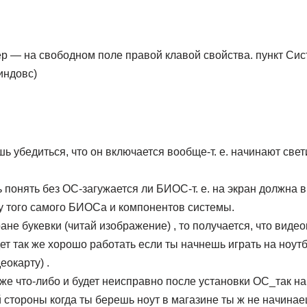
ер — на свободном поле правой клавой свойства. пункт Си
индовс)
 убедиться, что он включается вообще-т. е. начинают све
 понять без ОС-загужается ли БИОС-т. е. на экран должна 
 того самого БИОСа и компонентов системы.
ане букевки (читай изображение) , то получается, что видео
удет так же хорошо работать если ты начнешь играть на ноу
еокарту) .
же что-либо и будет неисправно после установки ОС_так на 
й стороны когда ты берешь ноут в магазине ты ж не начинае