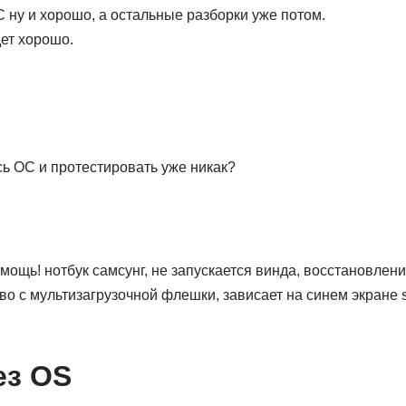
 ну и хорошо, а остальные разборки уже потом.
ет хорошо.
сь ОС и протестировать уже никак?
мощь! нотбук самсунг, не запускается винда, восстановлени
о с мультизагрузочной флешки, зависает на синем экране set
ез OS