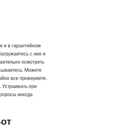
е и в гарантийном
агружаетесь с нее и
имательно осмотреть
исываетесь. Можете
ойно все проверяете.
. Устраивать при
Вопросы иногда
Вот