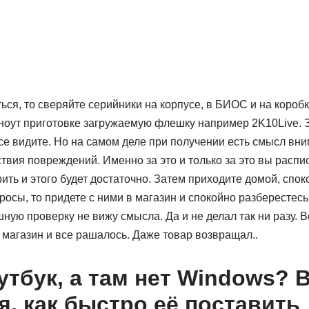
ься, то сверяйте серийники на корпусе, в БИОС и на коробк
ноут приготовке загружаемую флешку например 2K10Live. З
се видите. Но на самом деле при получении есть смысл вн
ствия повреждений. Именно за это и только за это вы расп
ть и этого будет достаточно. Затем приходите домой, спок
просы, то придете с ними в магазин и спокойно разберестесь
ную проверку не вижу смысла. Да и не делал так ни разу. 
 магазин и все рашалось. Даже товар возвращал..
утбук, а там нет Windows? 
я, как быстро её поставить