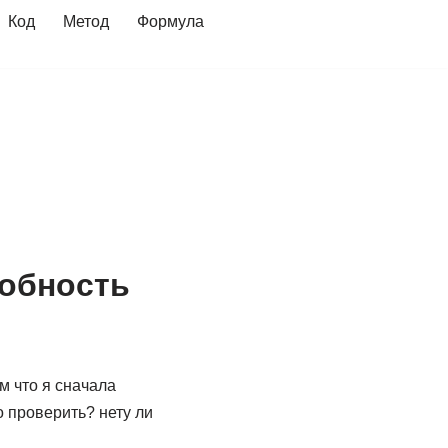
Код
Метод
Формула
собность
ом что я сначала
о проверить? нету ли