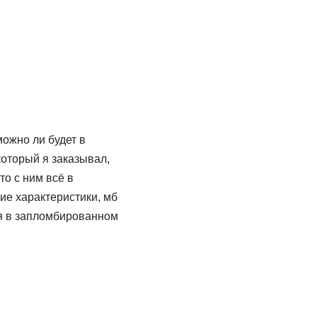
можно ли будет в
который я заказывал,
то с ним всё в
щие характеристики, мб
ся в запломбированном