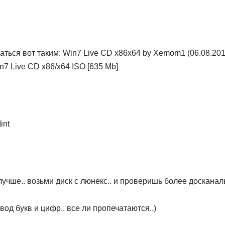
аться вот таким: Win7 Live CD x86x64 by Xemom1 (06.08.201
n7 Live CD x86/x64 ISO [635 Mb]
int
учше.. возьми диск с люнекс.. и проверишь более досканальн
вод букв и цифр.. все ли пропечатаются..)