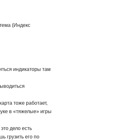
стема (Индекс
титься индикаторы там
выводиться
карта тоже работает,
тбуке в «тяжелые» игры
это дело есть
шь грузить его по