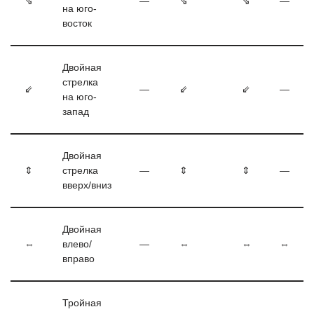
⇘
—
⇘
⇘
—
на юго-
восток
Двойная
стрелка
⇙
—
⇙
⇙
—
на юго-
запад
Двойная
⇕
стрелка
—
⇕
⇕
—
вверх/вниз
Двойная
⇔
влево/
—
⇔
⇔
⇔
вправо
Тройная