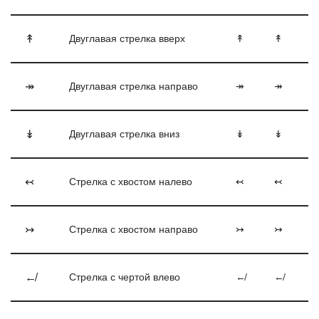
↟
Двуглавая стрелка вверх
↟
↟
↠
Двуглавая стрелка направо
↠
↠
↡
Двуглавая стрелка вниз
↡
↡
↢
Стрелка с хвостом налево
↢
↢
↣
Стрелка с хвостом направо
↣
↣
↚
Стрелка с чертой влево
↚
↚