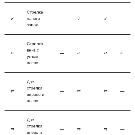
Стрелка
↙
на юго-
—
↙
↙
—
запад
Стрелка
вниз с
↵
—
↵
↵
↵
углом
влево
Две
стрелки
⇄
—
⇄
⇄
—
вправо и
влево
Две
стрелки
⇆
—
⇆
⇆
—
влево и