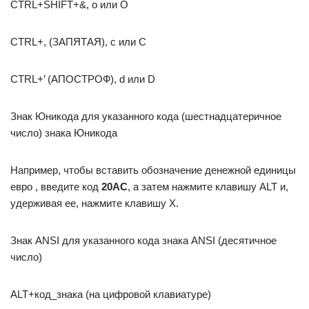
CTRL+SHIFT+&, o или O
CTRL+, (ЗАПЯТАЯ), c или C
CTRL+’ (АПОСТРОФ), d или D
Знак Юникода для указанного кода (шестнадцатеричное
число) знака Юникода
Например, чтобы вставить обозначение денежной единицы
евро , введите код
20AC
, а затем нажмите клавишу ALT и,
удерживая ее, нажмите клавишу X.
Знак ANSI для указанного кода знака ANSI (десятичное
число)
ALT+код_знака (на цифровой клавиатуре)