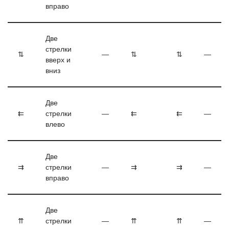
вправо
Две
стрелки
⇅
—
⇅
⇅
—
вверх и
вниз
Две
⇇
стрелки
—
⇇
⇇
—
влево
Две
⇉
стрелки
—
⇉
⇉
—
вправо
Две
⇈
стрелки
—
⇈
⇈
—