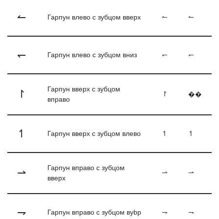
↼
Гарпун влево с зубцом вверх
↼
↼
↽
Гарпун влево с зубцом вниз
↽
↽
Гарпун вверх с зубцом
↾
↾
��
вправо
↿
Гарпун вверх с зубцом влево
↿
↿
Гарпун вправо с зубцом
⇀
⇀
⇀
вверх
⇁
Гарпун вправо с зубцом вybp
⇁
⇁