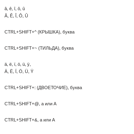
â, ê, î, ô, û
Â, Ê, Î, Ô, Û
CTRL+SHIFT+^ (КРЫШКА), буква
CTRL+SHIFT+~ (ТИЛЬДА), буква
ä, ë, ï, ö, ü, ÿ,
Ä, Ë, Ï, Ö, Ü, Ÿ
CTRL+SHIFT+: (ДВОЕТОЧИЕ), буква
CTRL+SHIFT+@, a или A
CTRL+SHIFT+&, a или A