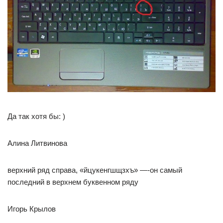
Да так хотя бы: )
Алина Литвинова
верхний ряд справа, «йцукенгшщзхъ» —-он самый
последний в верхнем буквенном ряду
Игорь Крылов