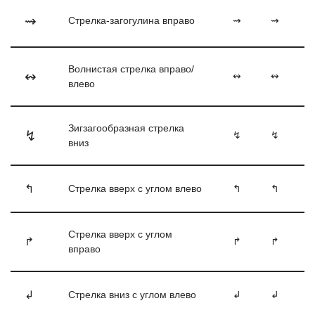
⇝
Стрелка-загогулина вправо
⇝
⇝
Волнистая стрелка вправо/
↭
↭
↭
влево
Зигзагообразная стрелка
↯
↯
↯
вниз
↰
Стрелка вверх с углом влево
↰
↰
Стрелка вверх с углом
↱
↱
↱
вправо
↲
Стрелка вниз с углом влево
↲
↲