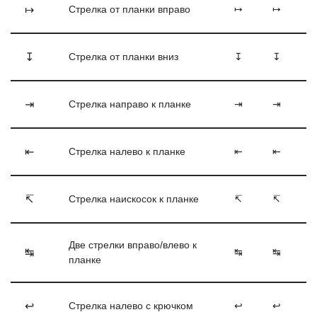
↦
Стрелка от планки вправо
↦
↦
↧
Стрелка от планки вниз
↧
↧
⇥
Стрелка направо к планке
⇥
⇥
⇤
Стрелка налево к планке
⇤
⇤
↸
Стрелка наискосок к планке
↸
↸
Две стрелки вправо/влево к
↹
↹
↹
планке
↩
Стрелка налево с крючком
↩
↩