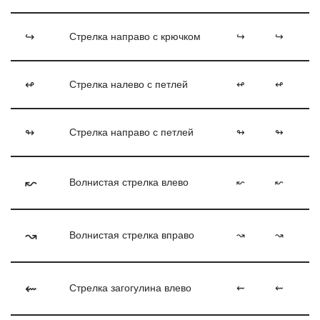
↪
Стрелка направо с крючком
↪
↪
↫
Стрелка налево с петлей
↫
↫
↬
Стрелка направо с петлей
↬
↬
↜
Волнистая стрелка влево
↜
↜
↝
Волнистая стрелка вправо
↝
↝
⇜
Стрелка загогулина влево
⇜
⇜