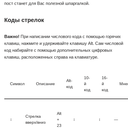
пост станет для Вас полезной шпаргалкой.
Коды стрелок
Важно!
При написании числового кода с помощью горячих
клавиш, нажмите и удерживайте клавишу Alt. Сам числовой
код набирайте с помощью дополнительных цифровых
клавиш, расположенных справа на клавиатуре.
10-
16-
Alt-
Символ
Описание
й
й
Мне
код
код
код
Alt
Стрелка
↕
+
↕
↕
—
вверх/вниз
23