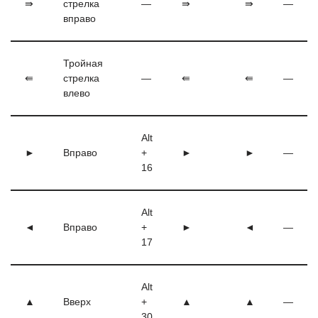
⇛
стрелка
—
⇛
⇛
—
вправо
Тройная
⇚
стрелка
—
⇚
⇚
—
влево
Alt
►
Вправо
+
►
►
—
16
Alt
◄
Вправо
+
►
◄
—
17
Alt
▲
Вверх
+
▲
▲
—
30