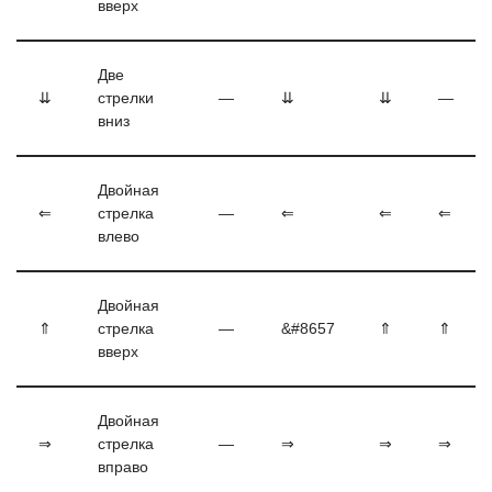
вверх
Две
⇊
стрелки
—
⇊
⇊
—
вниз
Двойная
⇐
стрелка
—
⇐
⇐
⇐
влево
Двойная
⇑
стрелка
—
&#8657
⇑
⇑
вверх
Двойная
⇒
стрелка
—
⇒
⇒
⇒
вправо