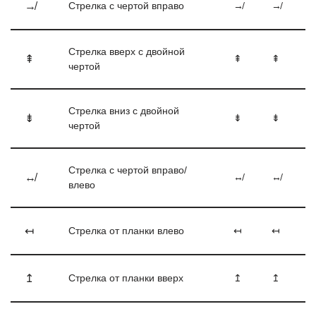
↛
Стрелка с чертой вправо
↛
↛
Стрелка вверх с двойной
⇞
⇞
⇞
чертой
Стрелка вниз с двойной
⇟
⇟
⇟
чертой
Стрелка с чертой вправо/
↮
↮
↮
влево
↤
Стрелка от планки влево
↤
↤
↥
Стрелка от планки вверх
↥
↥