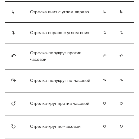
↳
Стрелка вниз с углом вправо
↳
↳
↴
Стрелка вправо с углом вниз
↴
↴
Стрелка-полукруг против
↶
↶
↶
часовой
↷
Стрелка-полукруг по-часовой
↷
↷
↺
Стрелка-круг против часовой
↺
↺
↻
Стрелка-круг по-часовой
↻
↻