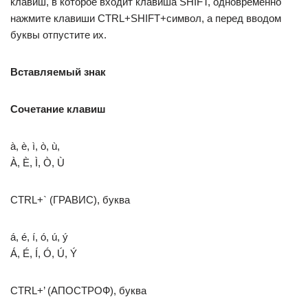
клавиш, в которое входит клавиша SHIFT, одновременно
нажмите клавиши CTRL+SHIFT+символ, а перед вводом
буквы отпустите их.
Вставляемый знак
Сочетание клавиш
à, è, ì, ò, ù,
À, È, Ì, Ò, Ù
CTRL+` (ГРАВИС), буква
á, é, í, ó, ú, ý
Á, É, Í, Ó, Ú, Ý
CTRL+’ (АПОСТРОФ), буква