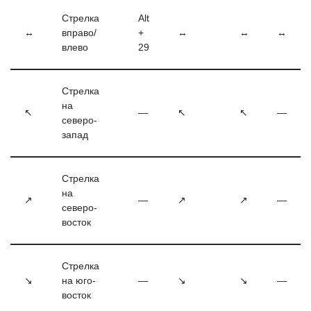
Стрелка
Alt
↔
вправо/
+
↔
↔
↔
влево
29
Стрелка
на
↖
—
↖
↖
—
северо-
запад
Стрелка
на
↗
—
↗
↗
—
северо-
восток
Стрелка
↘
на юго-
—
↘
↘
—
восток