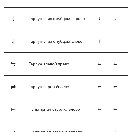
⇂
Гарпун вниз с зубцом вправо
⇂
⇂
⇃
Гарпун вниз с зубцом влево
⇃
⇃
⇋
Гарпун влево/вправо
⇋
⇋
⇌
Гарпун вправо/влево
⇌
⇌
⇠
Пунктирная стрелка влево
⇠
⇠