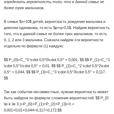
определить вероятность того, что в данной семье не
более трех мальчиков.
В семье $n=10$ детей, вероятность рождения мальчика и
девочки одинакова, то есть $p=q=0,5$. Найдем вероятность
того, что в данной семье не более трех мальчиков, то есть
0, 1, 2 или 3 мальчика. Сначала найдем эти вероятности
отдельно по формуле (1) каждую:
$$ P_(0)=C_^0 \cdot 0,5^0\cdot 0,5^ = 0,001. $$ $$ P_(1)=C_^1
\cdot 0,5^1\cdot 0,5^ = 0,01. $$ $$ P_(2)=C_^2 \cdot 0,5^2\cdot
0,5^ = 0,044. $$ $$ P_(3)=C_^3 \cdot 0,5^3\cdot 0,5^ = 0,117.
$$
Так как события несовместные, нужная вероятность может
быть найдена по формуле сложения вероятностей: $$ P_(0
\le k \le 3 )=P_(0)+P_(1)+P_(2)+P_(3)=\\ =
0,001+0,01+0,044+0,117=0,172.$$