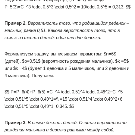
P_5(3)=C_^3 \cdot 0,5^3 \cdot 0,5^2 = 10\cdot 0,5^5 = 0,313. $$
Пример 2.
Вероятность того, что родившийся ребенок –
мальчик, равна 0,51. Какова вероятность того, что в
семье из шести детей: одна или две девочки.
Формализуем задачу, выписываем параметры: $n=6$
(детей), $p=0,51$ (вероятность рождения мальчика), $k =5$
или $k =4$ (будет 1 девочка и 5 мальчиков, или 2 девочки и
4 мальчика). Получаем:
$$ P=P_6(4)+P_6(5) =C_^4 \cdot 0,51^4 \cdot 0,49^2+C_^5
\cdot 0,51^5 \cdot 0,49^1=\\ =15 \cdot 0,51^4 \cdot 0,49^2+6
\cdot 0,51^5 \cdot 0,49^1=0,345. $$
Пример 3.
В семье десять детей. Считая вероятности
рождения мальчика и девочки равными между собой,