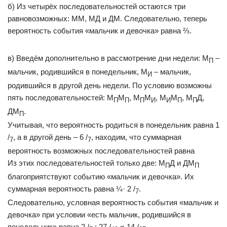
б) Из четырёх последовательностей остаются три
равновозможных: ММ, МД и ДМ. Следовательно, теперь
вероятность события «мальчик и девочка» равна ⅔.
в) Введём дополнительно в рассмотрение дни недели: М
–
П
мальчик, родившийся в понедельник, М
– мальчик,
И
родившийся в другой день недели. По условию возможны
пять последовательностей: М
М
, М
М
, М
М
, М
Д,
П
П
П
И
И
П
П
ДМ
.
П
Учитывая, что вероятность родиться в понедельник равна 1
/
, а в другой день – 6 /
, находим, что суммарная
7
7
вероятность возможных последовательностей равна
Из этих последовательностей только две: М
Д и ДМ
П
П
благоприятствуют событию «мальчик и девочка». Их
суммарная вероятность равна ¼· 2 /
.
7
Следовательно, условная вероятность события «мальчик и
девочка» при условии «есть мальчик, родившийся в
понедельник» равна 2 /
: 27 /
= 14 /
.