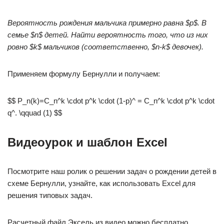
Вероятность рождения мальчика примерно равна $p$. В
семье $n$ детей. Найти вероятность того, что из них
ровно $k$ мальчиков (соответственно, $n-k$ девочек).
Применяем формулу Бернулли и получаем:
$$ P_n(k)=C_n^k \cdot p^k \cdot (1-p)^ = C_n^k \cdot p^k \cdot
q^. \qquad (1) $$
Видеоурок и шаблон Excel
Посмотрите наш ролик о решении задач о рождении детей в
схеме Бернулли, узнайте, как использовать Excel для
решения типовых задач.
Расчетный файл Эксель из видео можно бесплатно