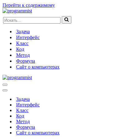
Перейти к содержимому
Искать...
Задача
Интерфейс
Класс
Код
Метод
Формула
Сайт о компьютерах
Меню
навигации
Меню
навигации
Задача
Интерфейс
Класс
Код
Метод
Формула
Сайт о компьютерах