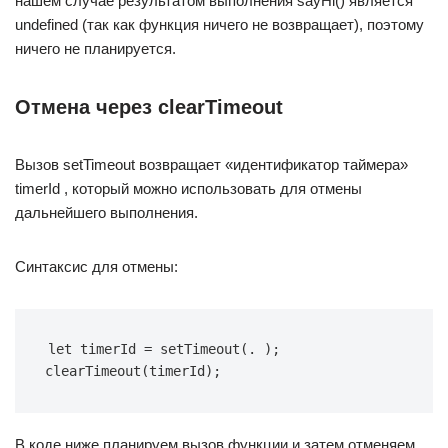
нашем случае результатом выполнения sayHi() является
undefined (так как функция ничего не возвращает), поэтому
ничего не планируется.
Отмена через clearTimeout
Вызов setTimeout возвращает «идентификатор таймера»
timerId , который можно использовать для отмены
дальнейшего выполнения.
Синтаксис для отмены:
let timerId = setTimeout(. ); 
clearTimeout(timerId);
В коде ниже планируем вызов функции и затем отменяем