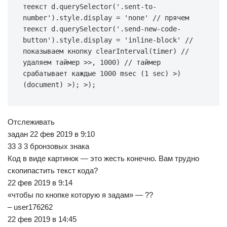
теекст d.querySelector('.sent-to-
number').style.display = 'none' // прячем 
теекст d.querySelector('.send-new-code-
button').style.display = 'inline-block' // 
показываем кнопку clearInterval(timer) // 
удаляем таймер >>, 1000) // таймер 
срабатывает каждые 1000 msec (1 sec) >)
(document) >); >);
Отслеживать
задан 22 фев 2019 в 9:10
33 3 3 бронзовых знака
Код в виде картинок — это жесть конечно. Вам трудно
скопипастить текст кода?
22 фев 2019 в 9:14
«чтобы по кнопке которую я задам» — ??
– user176262
22 фев 2019 в 14:45