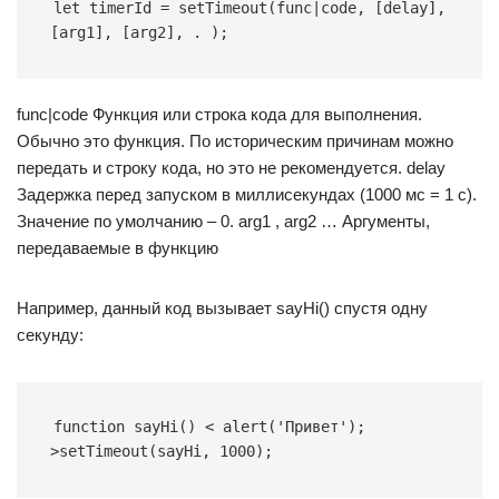
let timerId = setTimeout(func|code, [delay], 
[arg1], [arg2], . );
func|code Функция или строка кода для выполнения.
Обычно это функция. По историческим причинам можно
передать и строку кода, но это не рекомендуется. delay
Задержка перед запуском в миллисекундах (1000 мс = 1 с).
Значение по умолчанию – 0. arg1 , arg2 … Аргументы,
передаваемые в функцию
Например, данный код вызывает sayHi() спустя одну
секунду:
function sayHi() < alert('Привет'); 
>setTimeout(sayHi, 1000);