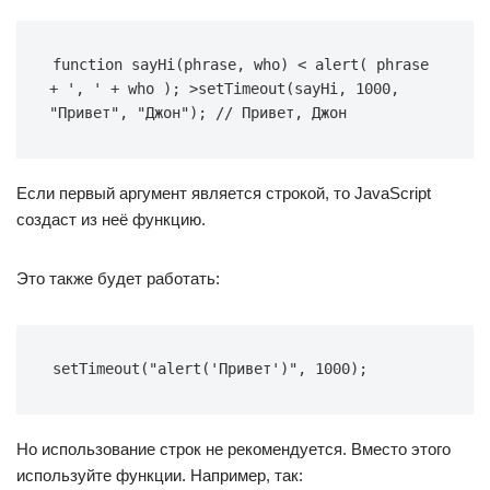
function sayHi(phrase, who) < alert( phrase 
+ ', ' + who ); >setTimeout(sayHi, 1000, 
"Привет", "Джон"); // Привет, Джон
Если первый аргумент является строкой, то JavaScript
создаст из неё функцию.
Это также будет работать:
setTimeout("alert('Привет')", 1000);
Но использование строк не рекомендуется. Вместо этого
используйте функции. Например, так: