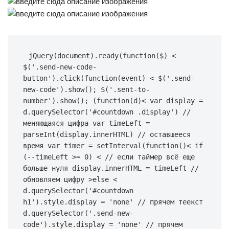
jQuery(document).ready(function($) < 
$('.send-new-code-
button').click(function(event) < $('.send-
new-code').show(); $('.sent-to-
number').show(); (function(d)< var display = 
d.querySelector('#countdown .display') // 
меняющаяся цифра var timeLeft = 
parseInt(display.innerHTML) // оставшееся 
время var timer = setInterval(function()< if 
(--timeLeft >= 0) < // если таймер всё еще 
больше нуля display.innerHTML = timeLeft // 
обновляем цифру >else < 
d.querySelector('#countdown 
h1').style.display = 'none' // прячем теекст 
d.querySelector('.send-new-
code').style.display = 'none' // прячем 