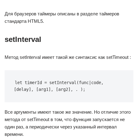
Для браузеров таймеры описаны в разделе таймеров
стандарта HTML5.
setInterval
Метод setInterval имеет такой же синтаксис как setTimeout :
let timerId = setInterval(func|code, 
[delay], [arg1], [arg2], . );
Все аргументы имеют такое же значение. Но отличие этого
метода от setTimeout в том, что функция запускается не
один раз, а периодически через указанный интервал
времени.