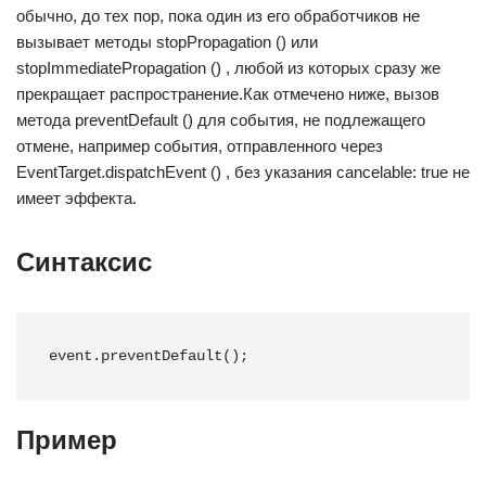
обычно, до тех пор, пока один из его обработчиков не
вызывает методы stopPropagation () или
stopImmediatePropagation () , любой из которых сразу же
прекращает распространение.Как отмечено ниже, вызов
метода preventDefault () для события, не подлежащего
отмене, например события, отправленного через
EventTarget.dispatchEvent () , без указания cancelable: true не
имеет эффекта.
Синтаксис
event.preventDefault();
Пример