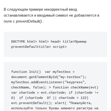
В следующем примере некорректный ввод
останавливается и вводимый символ не добавляется в
поле с preventDefault() .
DOCTYPE
html
>
html
>
head
>
title
>
Пример 
preventDefault
title
>
script
>
function 
Init
(
)
var
 myTextbox 
=
document
.
getElementById
(
"my-textbox"
)
;
myTextbox
.
addEventListener
(
"keypress"
,
checkName
,
false
)
;
>
function
checkName
(
evt
)
var
 charCode 
=
 evt
.
charCode
;
if
(
charCode 
!=
0
)
if
(
charCode 
97
||
 charCode 
>
122
)
evt
.
preventDefault
(
)
;
alert
(
"Пожалуйста, 
используйте только буквы нижнего регистра на 