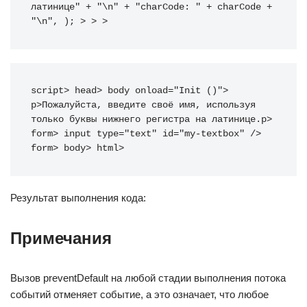
латинице"
+
"\n"
+
"charCode: "
+
 charCode 
+
"\n"
,
)
;
>
>
>
script
>
head
>
body
onload
=
"
Init
(
)
"
>
p
>
Пожалуйста, введите своё имя, используя 
только буквы нижнего регистра на латинице.
p
>
form
>
input
type
=
"
text
"
id
=
"
my-textbox
"
/>
form
>
body
>
html
>
Результат выполнения кода:
Примечания
Вызов preventDefault на любой стадии выполнения потока
событий отменяет событие, а это означает, что любое