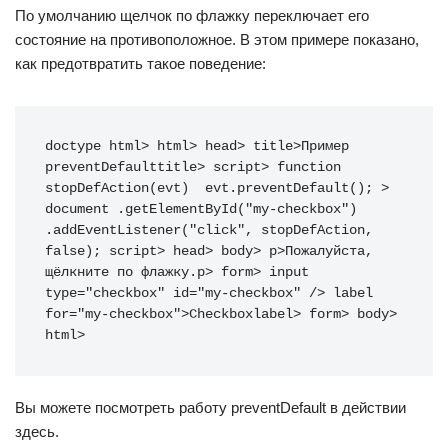
По умолчанию щелчок по флажку переключает его
состояние на противоположное. В этом примере показано,
как предотвратить такое поведение:
doctype
html
>
html
>
head
>
title
>
Пример 
preventDefault
title
>
script
>
function
stopDefAction
(
evt
)
 evt
.
preventDefault
(
)
;
>
document 
.
getElementById
(
"my-checkbox"
)
.
addEventListener
(
"click"
,
 stopDefAction
,
false
)
;
script
>
head
>
body
>
p
>
Пожалуйста, 
щёлкните по флажку.
p
>
form
>
input
type
=
"
checkbox
"
id
=
"
my-checkbox
"
/>
label
for
=
"
my-checkbox
"
>
Checkbox
label
>
form
>
body
>
html
>
Вы можете посмотреть работу preventDefault в действии
здесь.