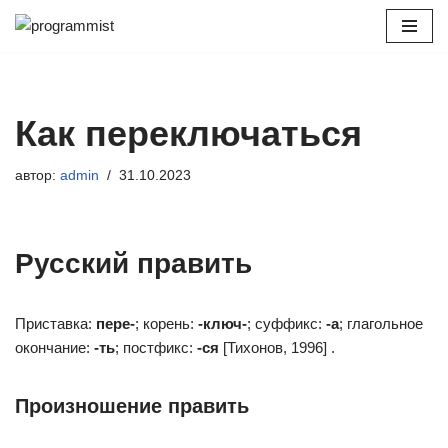
Перейти
к
содержимому
Как переключаться
автор:
admin
31.10.2023
Русский править
Приставка:
пере-
; корень:
-ключ-
; суффикс:
-а
; глагольное
окончание:
-ть
; постфикс:
-ся
[Тихонов, 1996] .
Произношение править