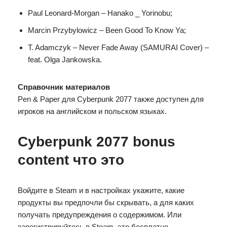
Paul Leonard-Morgan – Hanako _ Yorinobu;
Marcin Przybylowicz – Been Good To Know Ya;
T. Adamczyk – Never Fade Away (SAMURAI Cover) –
feat. Olga Jankowska.
Справочник материалов
Pen & Paper для Cyberpunk 2077 также доступен для
игроков на английском и польском языках.
Cyberpunk 2077 bonus
content что это
Войдите в Steam и в настройках укажите, какие
продукты вы предпочли бы скрывать, а для каких
получать предупреждения о содержимом. Или
зарегистрируйтесь в Steam, это бесплатно.