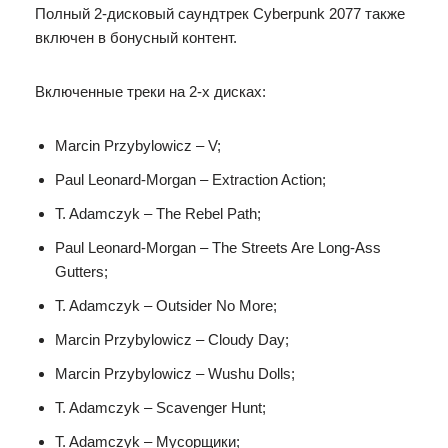
Полный 2-дисковый саундтрек Cyberpunk 2077 также
включен в бонусный контент.
Включенные треки на 2-х дисках:
Marcin Przybylowicz – V;
Paul Leonard-Morgan – Extraction Action;
T. Adamczyk – The Rebel Path;
Paul Leonard-Morgan – The Streets Are Long-Ass
Gutters;
T. Adamczyk – Outsider No More;
Marcin Przybylowicz – Cloudy Day;
Marcin Przybylowicz – Wushu Dolls;
T. Adamczyk – Scavenger Hunt;
T. Adamczyk – Мусорщики;