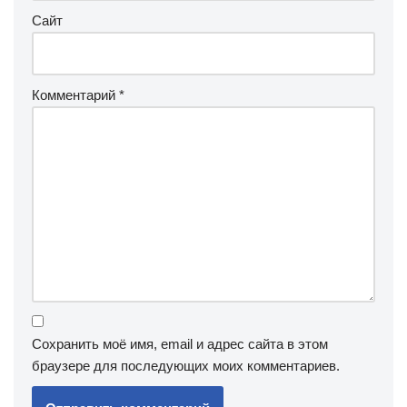
Сайт
Комментарий
*
Сохранить моё имя, email и адрес сайта в этом
браузере для последующих моих комментариев.