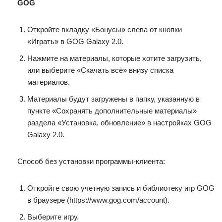
GOG
Откройте вкладку «Бонусы» слева от кнопки
«Играть» в GOG Galaxy 2.0.
Нажмите на материалы, которые хотите загрузить,
или выберите «Скачать всё» внизу списка
материалов.
Материалы будут загружены в папку, указанную в
пункте «Сохранять дополнительные материалы»
раздела «Установка, обновление» в настройках GOG
Galaxy 2.0.
Способ без установки программы-клиента:
Откройте свою учетную запись и библиотеку игр GOG
в браузере (https://www.gog.com/account).
Выберите игру.