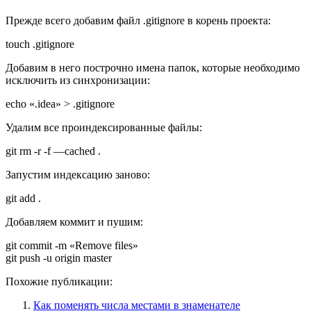
Прежде всего добавим файл .gitignore в корень проекта:
touch .gitignore
Добавим в него построчно имена папок, которые необходимо
исключить из синхронизации:
echo
«.idea»
> .gitignore
Удалим все проиндексированные файлы:
git rm -r -f —cached .
Запустим индексацию заново:
git add .
Добавляем коммит и пушим:
git commit -m
«Remove files»
git push -u origin master
Похожие публикации:
Как поменять числа местами в знаменателе