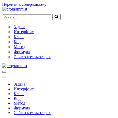
Перейти к содержимому
Искать...
Задача
Интерфейс
Класс
Код
Метод
Формула
Сайт о компьютерах
Меню
навигации
Меню
навигации
Задача
Интерфейс
Класс
Код
Метод
Формула
Сайт о компьютерах