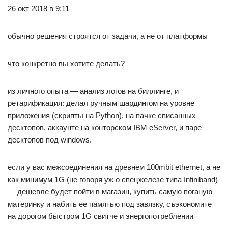
26 окт 2018 в 9:11
обычно решения строятся от задачи, а не от платформы
что конкретно вы хотите делать?
из личного опыта — анализ логов на биллинге, и
ретарификация: делал ручным шардингом на уровне
приложения (скрипты на Python), на пачке списанных
десктопов, аккаунте на конторском IBM eServer, и паре
десктопов под windows.
если у вас межсоединения на древнем 100mbit ethernet, а не
как минимум 1G (не говоря уж о спецжелезе типа Infiniband)
— дешевле будет пойти в магазин, купить самую поганую
материнку и набить ее памятью под завязку, съэкономите
на дорогом быстром 1G свитче и энергопотреблении