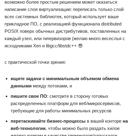
возможно более простым решением может оказаться
написание слоя виртуализации: переписать только слой
всех системных библиотек, который использует ваше
прикладное ПО, с реализацией функционала distributed
POSIX поверх обычных дистрибутивов, поставленных на
каждый узел, или гипервизоров (желаю много весеслья с
исходниками Xen и libgcc/libstdc++ 😎
с практической точки зрения:
ищите задачи с минимальным объемом обмена
данными
между потоками, и
пишите свое ПО
: смотрите в сторону готовых
распределенных платформ для веб/микросервисов,
требующие для работы минимальных ресурсов
перетаскивайте бизнес-процессы
в вашей конторе
на
веб-технологии
, чтобы можно было раздать хилое
железо юзерам в качестве терминалов/запускалок