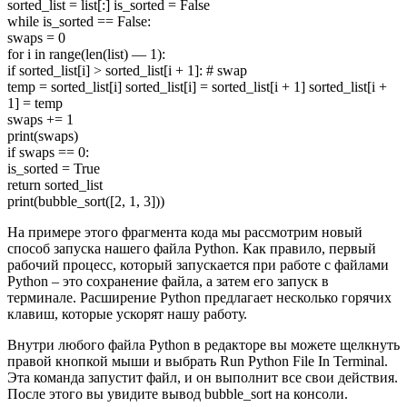
sorted_list = list[:] is_sorted = False
while is_sorted == False:
swaps = 0
for i in range(len(list) — 1):
if sorted_list[i] > sorted_list[i + 1]: # swap
temp = sorted_list[i] sorted_list[i] = sorted_list[i + 1] sorted_list[i +
1] = temp
swaps += 1
print(swaps)
if swaps == 0:
is_sorted = True
return sorted_list
print(bubble_sort([2, 1, 3]))
На примере этого фрагмента кода мы рассмотрим новый
способ запуска нашего файла Python. Как правило, первый
рабочий процесс, который запускается при работе с файлами
Python – это сохранение файла, а затем его запуск в
терминале. Расширение Python предлагает несколько горячих
клавиш, которые ускорят нашу работу.
Внутри любого файла Python в редакторе вы можете щелкнуть
правой кнопкой мыши и выбрать Run Python File In Terminal.
Эта команда запустит файл, и он выполнит все свои действия.
После этого вы увидите вывод bubble_sort на консоли.