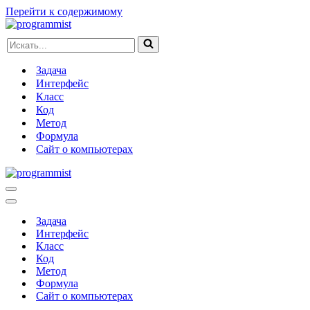
Перейти к содержимому
Искать...
Задача
Интерфейс
Класс
Код
Метод
Формула
Сайт о компьютерах
Меню
навигации
Меню
навигации
Задача
Интерфейс
Класс
Код
Метод
Формула
Сайт о компьютерах