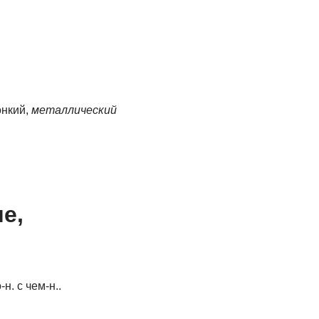
онкий,
металлический
е,
. с чем-н..