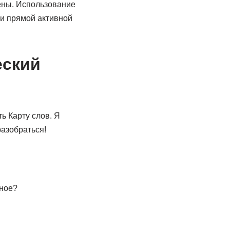
щены. Использование
ии прямой активной
еский
ь Карту слов. Я
разобраться!
ьное?