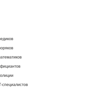
медиков
моряков
математиков
официантов
полиции
T-специалистов