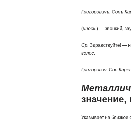
Григоровичъ. Сонъ Кар
(
иноск.
) — звонкий, з
Ср.
Здравствуйте! — н
голос
.
Григорович. Сон Карел
Металличе
значение,
Указывает на близкое 