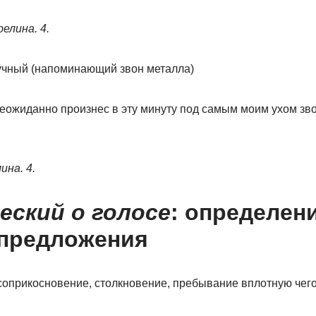
елина. 4.
вучный (напоминающий звон металла)
еожиданно произнес в эту минуту под самым моим ухом зв
ина. 4.
ский о голосе
: определени
 предложения
соприкосновение, столкновение, пребывание вплотную чего-н