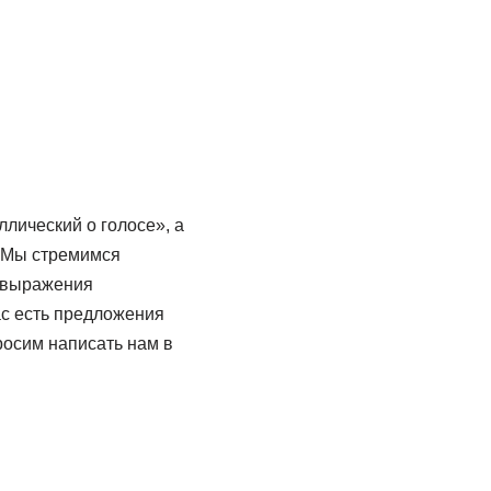
лический о голосе», а
. Мы стремимся
/ выражения
ас есть предложения
росим написать нам в