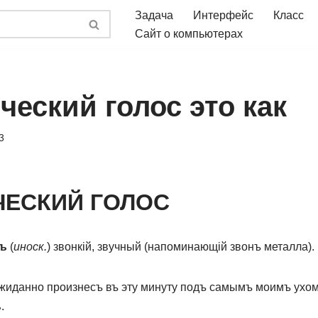
Задача
Интерфейс
Класс
Сайт о компьютерах
еский голос это как
3
ЧЕСКИЙ ГОЛОС
съ
(
иноск.
) звонкій, звучный (напоминающій звонъ металла).
жиданно произнесъ въ эту минуту подъ самымъ моимъ ухомъ
ъ
.