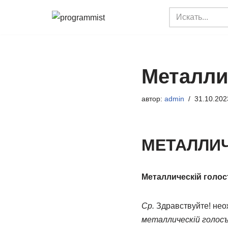
Перейти
к
содержимому
Металлич
автор:
admin
31.10.202
МЕТАЛЛИ
Металлическій голо
Ср.
Здравствуйте! нео
металлическій голос