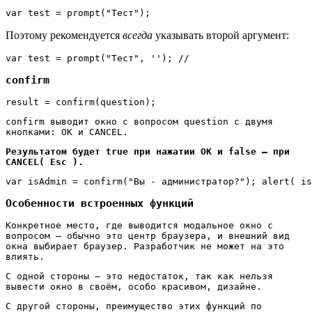
var test = prompt("Тест");
Поэтому рекомендуется
всегда
указывать второй аргумент:
var test = prompt("Тест", ''); // 
confirm
result = confirm(question);
confirm выводит окно с вопросом question с двумя
кнопками: OK и CANCEL.
Результатом будет true при нажатии OK и false – при
CANCEL( Esc ).
var isAdmin = confirm("Вы - администратор?"); alert( is
Особенности встроенных функций
Конкретное место, где выводится модальное окно с
вопросом – обычно это центр браузера, и внешний вид
окна выбирает браузер. Разработчик не может на это
влиять.
С одной стороны – это недостаток, так как нельзя
вывести окно в своём, особо красивом, дизайне.
С другой стороны, преимущество этих функций по