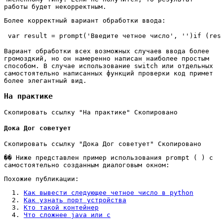
работы будет некорректным.
Более корректный вариант обработки ввода:
var result = prompt('Введите четное число', '')
if (res
Вариант обработки всех возможных случаев ввода более
громоздкий, но он намеренно написан наиболее простым
способом. В случае использование switch или отдельных
самостоятельно написанных функций проверки код примет
более элегантный вид.
На практике
Скопировать ссылку "На практике" Скопировано
Дока Дог советует
Скопировать ссылку "Дока Дог советует" Скопировано
�� Ниже представлен пример использования prompt ( ) с
самостоятельно созданным диалоговым окном:
Похожие публикации:
Как вывести следующее четное число в python
Как узнать порт устройства
Кто такой контейнер
Что сложнее java или c