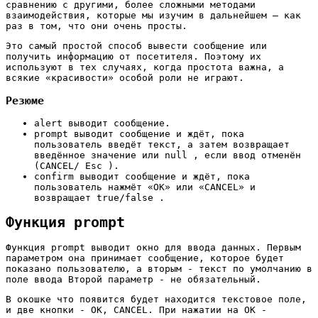
сравнению с другими, более сложными методами
взаимодействия, которые мы изучим в дальнейшем – как
раз в том, что они очень просты.
Это самый простой способ вывести сообщение или
получить информацию от посетителя. Поэтому их
используют в тех случаях, когда простота важна, а
всякие «красивости» особой роли не играют.
Резюме
alert выводит сообщение.
prompt выводит сообщение и ждёт, пока
пользователь введёт текст, а затем возвращает
введённое значение или null , если ввод отменён
(CANCEL/ Esc ).
confirm выводит сообщение и ждёт, пока
пользователь нажмёт «OK» или «CANCEL» и
возвращает true/false .
Функция prompt
Функция prompt выводит окно для ввода данных. Первым
параметром она принимает сообщение, которое будет
показано пользователю, а вторым - текст по умолчанию в
поле ввода Второй параметр - не обязательный.
В окошке что появится будет находится текстовое поле,
и две кнопки - ОК, CANCEL. При нажатии на ОК -