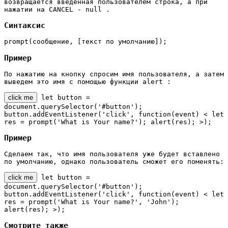
возвращается введенная пользователем строка, а при
нажатии на CANCEL - null .
Синтаксис
prompt(сообщение, [текст по умолчанию]);
Пример
По нажатию на кнопку спросим имя пользователя, а затем
выведем это имя с помощью функции alert :
click me
let button =
document.querySelector('#button');
button.addEventListener('click', function(event) < let
res = prompt('What is Your name?'); alert(res); >);
Пример
Сделаем так, что имя пользователя уже будет вставлено
по умолчанию, однако пользователь сможет его поменять:
click me
let button =
document.querySelector('#button');
button.addEventListener('click', function(event) < let
res = prompt('What is Your name?', 'John');
alert(res); >);
Смотрите также