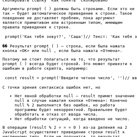
Скопировать ссылку "Как понять" Скопировано
Аргументы prompt ( ) должны быть строками. Если это не
так — будет автоматическое приведение к строке. Такое
поведение не доставляет проблем, пока аргумент
является примитивом или встроенным типом, имеющим
правила приведения к строке.
prompt('Как тебя зовут?', 'Саша')
// Текст: 'Как тебя з
�� Результат prompt ( ) — строка, если была нажата
кнопка «OK» или null , если была нажата «Отмена».
Поэтому не стоит полагаться на то, что результат
prompt ( ) всегда будет строкой. Это может привезти к
ошибкам в работе скрипта, например:
const result = prompt('Введите четное число', '')
// вв
С точки зрения синтаксиса ошибок нет, но
Нет явной обработки null — result примет значение
null в случае нажатия кнопки «Отмена»: Конечно
null % 2 выполнится без ошибок, но работа
программы будет некорректной. Правильнее будет
обработать и отказ от ввода числа.
Нет обработки ситуаций, когда введено не число.
В операции (result % 2 = = = 0 ) из-за деления на 2
JavaScript осуществляет приведение строки result к
численному типу. Если не получится, то результат