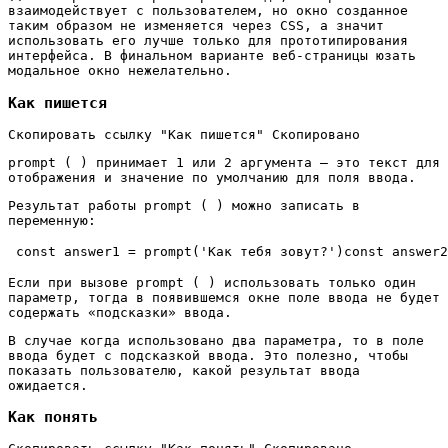
взаимодействует с пользователем, но окно созданное
таким образом не изменяется через CSS, а значит
использовать его лучше только для прототипирования
интерфейса. В финальном варианте веб-страницы юзать
модальное окно нежелательно.
Как пишется
Скопировать ссылку "Как пишется" Скопировано
prompt ( ) принимает 1 или 2 аргумента — это текст для
отображения и значение по умолчанию для поля ввода.
Результат работы prompt ( ) можно записать в
переменную:
const answer1 = prompt('Как тебя зовут?')
const answer2
Если при вызове prompt ( ) использовать только один
параметр, тогда в появившемся окне поле ввода не будет
содержать «подсказки» ввода.
В случае когда использовано два параметра, то в поле
ввода будет с подсказкой ввода. Это полезно, чтобы
показать пользователю, какой результат ввода
ожидается.
Как понять