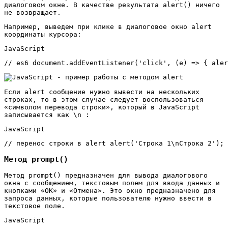
диалоговом окне. В качестве результата alert() ничего
не возвращает.
Например, выведем при клике в диалоговое окно alert
координаты курсора:
JavaScript
// es6 document.addEventListener('click', (e) => { aler
Если alert сообщение нужно вывести на нескольких
строках, то в этом случае следует воспользоваться
«символом перевода строки», который в JavaScript
записывается как \n :
JavaScript
// перенос строки в alert alert('Строка 1\nСтрока 2');
Метод prompt()
Метод prompt() предназначен для вывода диалогового
окна с сообщением, текстовым полем для ввода данных и
кнопками «ОК» и «Отмена». Это окно предназначено для
запроса данных, которые пользователю нужно ввести в
текстовое поле.
JavaScript