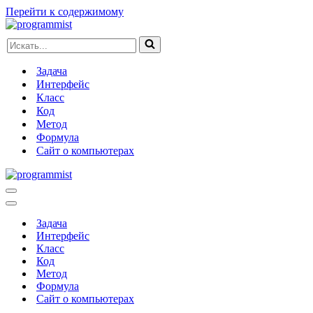
Перейти к содержимому
Искать...
Задача
Интерфейс
Класс
Код
Метод
Формула
Сайт о компьютерах
Меню
навигации
Меню
навигации
Задача
Интерфейс
Класс
Код
Метод
Формула
Сайт о компьютерах