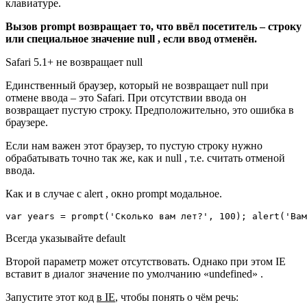
клавиатуре.
Вызов prompt возвращает то, что ввёл посетитель – строку
или специальное значение null , если ввод отменён.
Safari 5.1+ не возвращает null
Единственный браузер, который не возвращает null при
отмене ввода – это Safari. При отсутствии ввода он
возвращает пустую строку. Предположительно, это ошибка в
браузере.
Если нам важен этот браузер, то пустую строку нужно
обрабатывать точно так же, как и null , т.е. считать отменой
ввода.
Как и в случае с alert , окно prompt модальное.
var years = prompt('Сколько вам лет?', 100); alert('Вам
Всегда указывайте default
Второй параметр может отсутствовать. Однако при этом IE
вставит в диалог значение по умолчанию «undefined» .
Запустите этот код
в IE
, чтобы понять о чём речь: