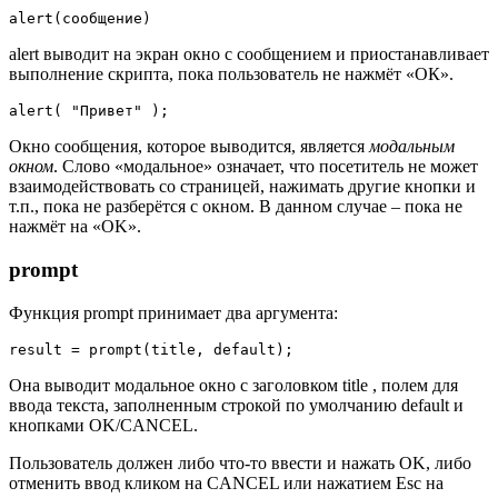
alert(сообщение)
alert выводит на экран окно с сообщением и приостанавливает
выполнение скрипта, пока пользователь не нажмёт «ОК».
alert( "Привет" );
Окно сообщения, которое выводится, является
модальным
окном
. Слово «модальное» означает, что посетитель не может
взаимодействовать со страницей, нажимать другие кнопки и
т.п., пока не разберётся с окном. В данном случае – пока не
нажмёт на «OK».
prompt
Функция prompt принимает два аргумента:
result = prompt(title, default);
Она выводит модальное окно с заголовком title , полем для
ввода текста, заполненным строкой по умолчанию default и
кнопками OK/CANCEL.
Пользователь должен либо что-то ввести и нажать OK, либо
отменить ввод кликом на CANCEL или нажатием Esc на