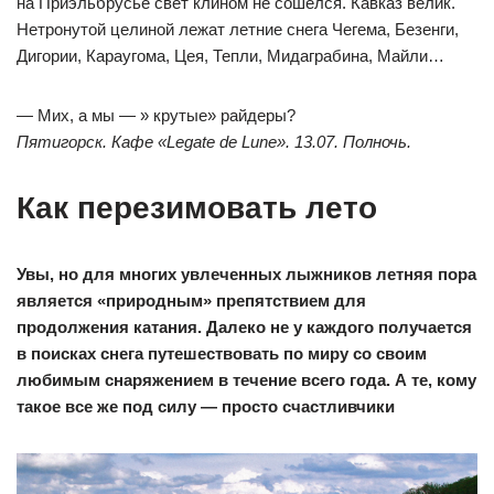
на Приэльбрусье свет клином не сошелся. Кавказ велик.
Нетронутой целиной лежат летние снега Чегема, Безенги,
Дигории, Караугома, Цея, Тепли, Мидаграбина, Майли…
— Мих, а мы — » крутые» райдеры?
Пятигорск. Кафе «Legate de Lune». 13.07. Полночь.
Как перезимовать лето
Увы, но для многих увлеченных
лыжников летняя пора
является
«природным» препятствием
для
продолжения катания.
Далеко не у каждого получается
в поисках снега путешествовать
по миру со своим
любимым сна
ряжением в течение всего года.
А те, кому
такое все же под
силу — просто счастливчики