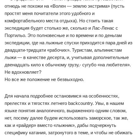
отнюдь не похожи на «Волен — землю экстрима» (пусть
простят меня почитатели этого удобного и
комфортабельного места отдыха). Но стоить такая
экспедиция будет столько же, сколько и Лас-Ленас с
Портильо. Это полновесные и по времени и по деньгам
экспедиции, где на лыжные спуски приходится пара дней из
двадцати-тридцати «рабочих». Туристам, альпинистам
лыжи — в качестве десерта, и, учитывая дополнительные
двенадцать кило к обычному грузу,- сугубо «на любителя».
Не вдохновляет?
Но все же положение не безвыходно.
Для начала подробнее остановимся на особенностях,
прелестях и тягостях летнего backcountry. Увы, в нашем
языке понятия аналогичного, выраженного одним словом,
нет, посему далее будем использовать заморское, так же,
как и «райдер» вместо «лыжник», дабы подчеркнуть
специфику катания, затронутого в теме, и чтобы не обижать