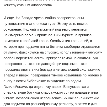
конструктивных «наворотов».
И еще. На Западе чрезвычайно распространены
путешествия в стиле «ски-тур». Этому есть веское
основание. Нудный и тяжелый подъем становится
неизмеримо легче и приятнее. Ски-турист не привязан
намертво к пробитой тропе. Особый тип креплений, в
котором при подъеме пятка ботинка свободно отрывается
от лыжи, фиксируясь на спусках, использование «камуса»-
особой ворсистой ленты, прикрепляемой на скользящую
поверхность лыжи, не дающей при подъеме лыже
проскальзывать вниз (назад) и не мешающей скольжению
вперед и вверх, превращает тяжкое ковыляние по колено в
снегу в почти библейское «хождение по водам
Галилейским», да еще снизу вверх. Выпускаются и
специальные ботинки класса «ски-тур» на подошве типа
vibram, позволяющей использовать их как альпинистские
для подъема по разнообразному рельефу, а затем и для