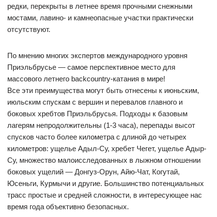
редки, перекрыты в летнее время прочными снежными
мостами, лавино- и камнеопасные участки практически
отсутствуют.
По мнению многих экспертов международного уровня
Приэльбрусье — самое перспективное место для
массового летнего backcountry-катания в мире!
Все эти преимущества могут быть отнесены к июньским,
июльским спускам с вершин и перевалов главного и
боковых хребтов Приэльбрусья. Подходы к базовым
лагерям непродолжительны (1-3 часа), перепады высот
спусков часто более километра с длиной до четырех
километров: ущелье Адыл-Су, хребет Чегет, ущелье Адыр-
Су, множество малоисследованных в лыжном отношении
боковых ущелий — Донгуз-Орун, Айю-Чат, Когутай,
Юсеньги, Курмычи и другие. Большинство потенциальных
трасс простые и средней сложности, в интересующее нас
время года объективно безопасных.