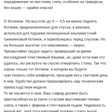
передвижение по жесткому снегу, особенно на траверсах,
без кошек — крайне опасно!
О ботинках. На высотах до 4 — 4,5 км можно поднять
ботинки, предназначенные для спуска, в рюкзаке,
используя для подъема полноценный альпинистский
треккинговый ботинок, и переобувшись перед спуском. Но
на больших высотах это невозможно — мороз.
Чрезвычайно трудно надеть промерзший за время
восхождения пластиковый башмак, но, даже если вам это
удалось, вы рискуете на спуске отморозить стопы. Так что
хорош только тот ботинок, в котором вы будете
чувствовать себя комфортно, проходив весь световой день
в нем. Удобство должно превалировать над техническим
превосходством модели.
То же касается и лыж. Ваш снаряд должен быть
приспособлен ко встрече со всеми мыслимыми типами
снега, а также с фирном и глетчерным льдом. Надежность,
малый вес, простота креплений должны стоять выше