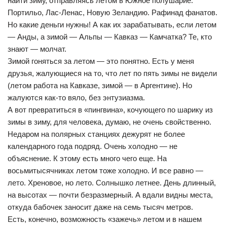
найти зиму, отправляясь летом в Южное полушарие:
Портильо, Лас-Ленас, Новую Зеландию. Рафинад фанатов.
Но какие деньги нужны! А как их зарабатывать, если летом
— Анды, а зимой — Альпы — Кавказ — Камчатка? Те, кто
знают — молчат.
Зимой гоняться за летом — это понятно. Есть у меня
друзья, жалующиеся на то, что лет по пять зимы не видели
(летом работа на Кавказе, зимой — в Аргентине). Но
жалуются как-то вяло, без энтузиазма.
А вот превратиться в «пингвина», кочующего по шарику из
зимы в зиму, для человека, думаю, не очень свойственно.
Недаром на полярных станциях дежурят не более
календарного года подряд. Очень холодно — не
объяснение. К этому есть много чего еще. На
восьмитысячниках летом тоже холодно. И все равно —
лето. Хреновое, но лето. Солнышко летнее. День длинный,
на высотах — почти безразмерный. А вдали видны места,
откуда бабочек заносит даже на семь тысяч метров.
Есть, конечно, возможность «зажечь» летом и в нашем