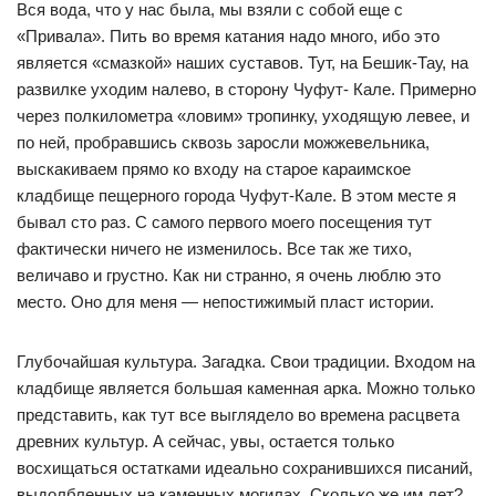
Вся вода, что у нас была, мы взяли с собой еще с
«Привала». Пить во время катания надо много, ибо это
является «смазкой» наших суставов. Тут, на Бешик-Тау, на
развилке уходим налево, в сторону Чуфут- Кале. Примерно
через полкилометра «ловим» тропинку, уходящую левее, и
по ней, пробравшись сквозь заросли можжевельника,
выскакиваем прямо ко входу на старое караимское
кладбище пещерного города Чуфут-Кале. В этом месте я
бывал сто раз. С самого первого моего посещения тут
фактически ничего не изменилось. Все так же тихо,
величаво и грустно. Как ни странно, я очень люблю это
место. Оно для меня — непостижимый пласт истории.
Глубочайшая культура. Загадка. Свои традиции. Входом на
кладбище является большая каменная арка. Можно только
представить, как тут все выглядело во времена расцвета
древних культур. А сейчас, увы, остается только
восхищаться остатками идеально сохранившихся писаний,
выдолбленных на каменных могилах. Сколько же им лет?