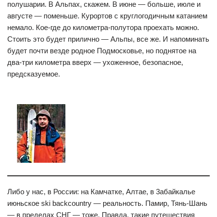
полушарии. В Альпах, скажем. В июне — больше, июле и
августе — поменьше. Курортов с круглогодичным катанием
немало. Кое-где до километра-полутора проехать можно.
Стоить это будет прилично — Альпы, все же. И напоминать
будет почти везде родное Подмосковье, но поднятое на
два-три километра вверх — ухоженное, безопасное,
предсказуемое.
Либо у нас, в России: на Камчатке, Алтае, в 3абайкалье
июньское ski backcountry — реальность. Памир, Тянь-Шань
— в пределах СНГ — тоже. Правда, такие путешествия