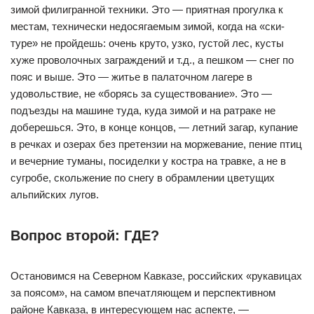
зимой филигранной техники. Это — приятная прогулка к
местам, технически недосягаемым зимой, когда на «ски-
туре» не пройдешь: очень круто, узко, густой лес, кусты
хуже проволочных заграждений и т.д., а пешком — снег по
пояс и выше. Это — житье в палаточном лагере в
удовольствие, не «борясь за существование». Это —
подъезды на машине туда, куда зимой и на ратраке не
доберешься. Это, в конце концов, — летний загар, купание
в речках и озерах без претензии на моржевание, пение птиц
и вечерние туманы, посиделки у костра на травке, а не в
сугробе, скольжение по снегу в обрамлении цветущих
альпийских лугов.
Вопрос второй: ГДЕ?
Остановимся на Северном Кавказе, российских «рукавицах
за поясом», на самом впечатляющем и перспективном
районе Кавказа, в интересующем нас аспекте, —