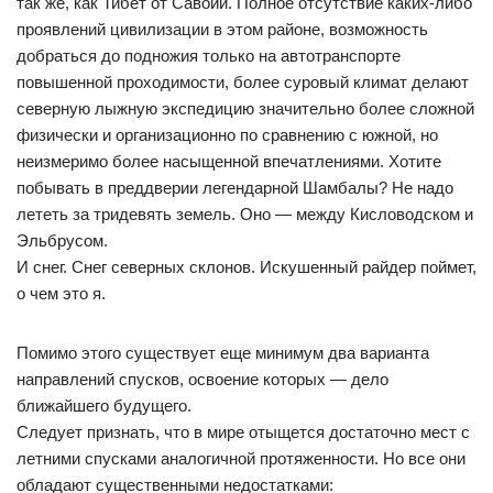
так же, как Тибет от Савойи. Полное отсутствие каких-либо
проявлений цивилизации в этом районе, возможность
добраться до подножия только на автотранспорте
повышенной проходимости, более суровый климат делают
северную лыжную экспедицию значительно более сложной
физически и организационно по сравнению с южной, но
неизмеримо более насыщенной впечатлениями. Хотите
побывать в преддверии легендарной Шамбалы? Не надо
лететь за тридевять земель. Оно — между Кисловодском и
Эльбрусом.
И снег. Снег северных склонов. Искушенный райдер поймет,
о чем это я.
Помимо этого существует еще минимум два варианта
направлений спусков, освоение которых — дело
ближайшего будущего.
Следует признать, что в мире отыщется достаточно мест с
летними спусками аналогичной протяженности. Но все они
обладают существенными недостатками: