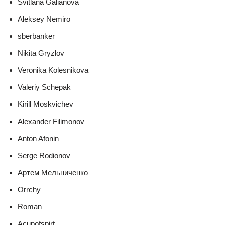
Svitlana Galianova
Aleksey Nemiro
sberbanker
Nikita Gryzlov
Veronika Kolesnikova
Valeriy Schepak
Kirill Moskvichev
Alexander Filimonov
Anton Afonin
Serge Rodionov
Артем Мельниченко
Orrchy
Roman
Acupofspirt