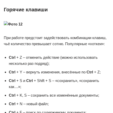
Горячие клавиши
При работе предстоит задействовать комбинации клавиш,
чьё количество превышает сотню. Популярные «хоткеи»:
Ctrl
+ Z – отменить действие (можно использовать
несколько раз подряд);
Ctrl
+ Y – вернуть изменения, внесённые по
Ctrl
+ Z;
Ctrl
+ S и
Ctrl
+ Shift + S – «сохранить», «сохранить
как…»;
Ctrl
+ K, S – сохранить все изменённые документы;
Ctrl
+ N – новый файл;
Ctrl
+ F – поиск по содержимому документа;