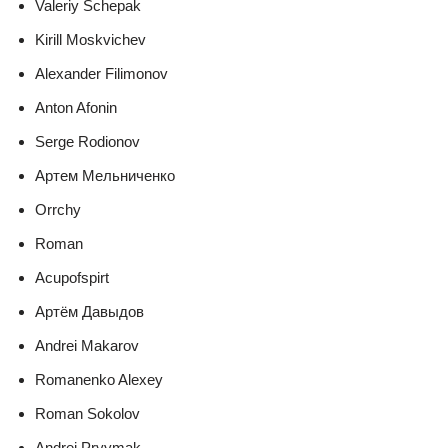
Valeriy Schepak
Kirill Moskvichev
Alexander Filimonov
Anton Afonin
Serge Rodionov
Артем Мельниченко
Orrchy
Roman
Acupofspirt
Артём Давыдов
Andrei Makarov
Romanenko Alexey
Roman Sokolov
Andrei Pryymak