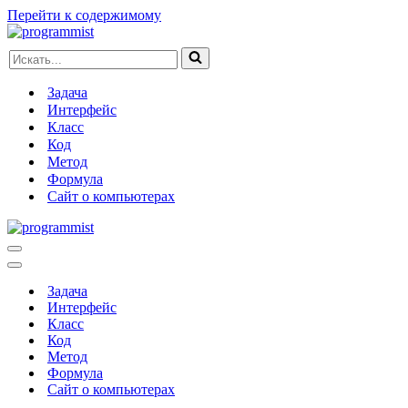
Перейти к содержимому
Искать...
Задача
Интерфейс
Класс
Код
Метод
Формула
Сайт о компьютерах
Меню
навигации
Меню
навигации
Задача
Интерфейс
Класс
Код
Метод
Формула
Сайт о компьютерах