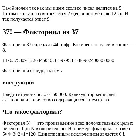
Там 9 нолей так как мы ищем сколько чисел делится на 5.
Потом сколько раз встречается 25 (если оно меньше 125 о. И
так получается ответ 9
37! — Факториал из 37
Факториал 37 содержит 44 цифр. Количество нулей в конце —
8.
1376375309 1226345046 3159795815 8090240000 0000
Факториал из тридцать семь
инструкции
Введите целое число 0- 50 000. Калькулятор вычислит
факториал и количество содержащихся в нем цифр.
Что такое факториал?
Факториал N — это произведение всех положительных целых
чисел от 1 до N включительно. Например, факториал 5 равен
5×4×3×2×1=120. Единственным исключением является 0 !,