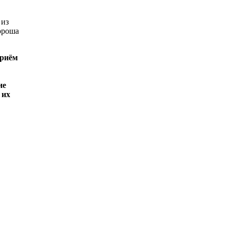
 из
ороша
приём
ие
 их