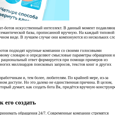
ат-ботов искусственный интеллект. В данный момент подавляю
семантической базы, прописанной вручную. На каждый типовой
ечном виде. В лучшем случае они компонуются из нескольких сл
ботов подходят крупные компании со своими голосовыми
зовому словарю и определяют смысловые параметры обращения н
м рациональный ответ формируется при помощи примеров из
ногих миллиардов поисковых запросов, текстов книг и других
аботчикам и, тем более, любителям. По крайней мере, из-за
ом доступе. Но это далеко не единственная причина. В целом,
орый думает, как создать бота Вк, придётся вручную конструир
к его создать
принимать обращения 24/7. Современные компании стремятся