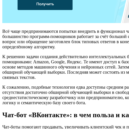
Всё чаще предпринимаются попытки внедрить в функционал ч
большинство программ-помощников работает за счёт большой 
вопрос или обращение заготовлен блок типовых ответов в кон
определённому алгоритму.
К решению задачи создания действительно интеллектуальных 
помощниками: Amazon, Google, Яндекс. Те имеют доступ к ба
основе методов машинного обучения и нейронных сетей. Зате
обширной обучающей выборки. Последняя может состоять из м
связных текстов.
К сожалению, подобные технологии едва доступны средним разр
отсутствия достаточно обширной обучающей выборки в свободн
среднестатистическому разработчику или предпринимателю, кот
логику и семантическую базу своего бота.
Чат-бот «ВКонтакте»: в чем польза и ка
Чат-боты помогают продавать, увеличивать клиентский чек и 