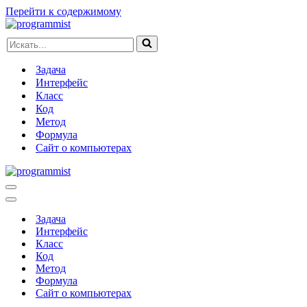
Перейти к содержимому
Искать...
Задача
Интерфейс
Класс
Код
Метод
Формула
Сайт о компьютерах
Меню
навигации
Меню
навигации
Задача
Интерфейс
Класс
Код
Метод
Формула
Сайт о компьютерах