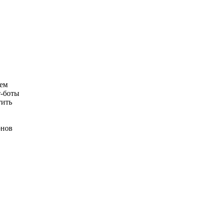
ием
т-боты
тить
онов