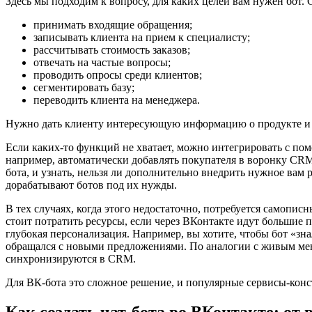
Здесь мы подходим к вопросу, для каких целей вам нужен бот. 
принимать входящие обращения;
записывать клиента на прием к специалисту;
рассчитывать стоимость заказов;
отвечать на частые вопросы;
проводить опросы среди клиентов;
сегментировать базу;
переводить клиента на менеджера.
Нужно дать клиенту интересующую информацию о продукте и п
Если каких-то функций не хватает, можно интегрировать с по
например, автоматически добавлять покупателя в воронку CRM
бота, и узнать, нельзя ли дополнительно внедрить нужное вам
дорабатывают ботов под их нужды.
В тех случаях, когда этого недостаточно, потребуется самопис
стоит потратить ресурсы, если через ВКонтакте идут большие 
глубокая персонализация. Например, вы хотите, чтобы бот «зн
обращался с новыми предложениями. По аналогии с живым мен
синхронизируются в CRM.
Для ВК-бота это сложное решение, и популярные сервисы-конс