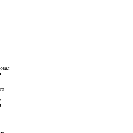
ровал
и
то
х
я