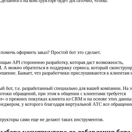
Сделанного на конструкторе будет достаточно, чтобы:
омочь оформить заказ? Простой бот это сделает.
мощью API стороннюю разработку, которая даст возможность,
. А можно обратиться в поддержку сервиса, который сконструи
 решение. Бывает, что разработчики прислушиваются к клиентам 
ный бот, т.е. разработанный специально для вашей компании. На э
потоки обращений, при этом в общении с клиентами требуется
ал» о прежних покупках клиента из CRM и на основе этих данны
еджером, у которого благодаря виртуальной АТС все обращени
трукторы сами еще не делают таких инструментов.