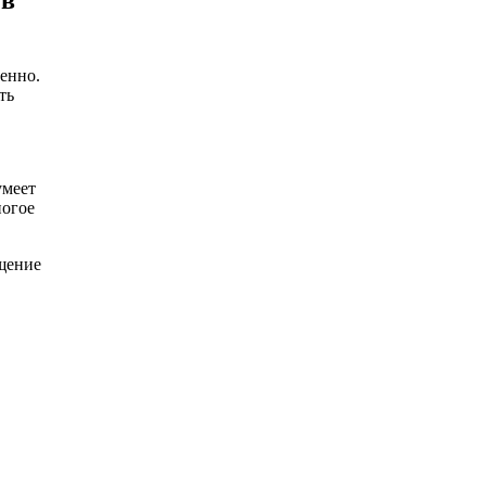
 в
енно.
ть
умеет
ногое
бщение