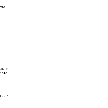
атье
ками»
е это
жность