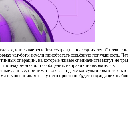
нджерах, вписывается в бизнес-тренды последних лет. С появлен
рмах чат-боты начали приобретать серьёзную популярность. Ча
утинных операций, на которые живые специалисты могут не тра
ить тему звонка или сообщения, направив пользователя к
тные данные, принимать заказы и даже консультировать тех, кто
рами и мошенниками — у него просто не будет подходящих шабл