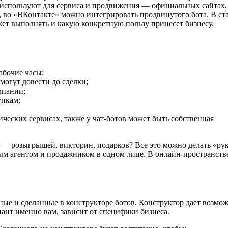
 используют для сервиса и продвижения — официальных сайтах,
, во «ВКонтакте» можно интегрировать продвинутого бота. В ст
ожет выполнять и какую конкретную пользу принесет бизнесу.
абочие часы;
могут довести до сделки;
мпании;
упкам;
 —
ческих сервисах, также у чат-ботов может быть собственная
— розыгрышей, викторин, подарков? Все это можно делать «ру
ным агентом и продажником в одном лице. В онлайн-пространств
ные и сделанные в конструкторе ботов. Конструктор дает возмо
иант именно вам, зависит от специфики бизнеса.