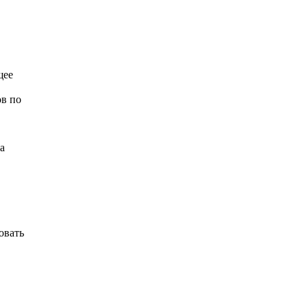
щее
ов по
а
овать