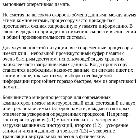
выполняет оперативная память.
Не смотря на высокую скорость обмена данными между двумя
этими компонентами, процессору часто приходиться
простаивать, ожидая запрошенную у памяти информацию. В
свою очередь это приводит к снижению скорости вычислений
и общей производительности системы.
Для улучшения этой ситуации, все современные процессоры
имеют кэш – небольшой промежуточный буфер памяти с
очень быстрым доступом, использующейся для хранения
наиболее часто запрашиваемых данных. Когда процессору
становятся необходимы какие-то данные, он сначала ищет их
копии в кэше, так как оттуда выборка необходимой
информации произойдет гораздо быстрее, чем из оперативной
памяти.
Большинство микропроцессоров для современных
компьютеров имеют многоуровневый кэш, состоящий из двух
или трех независимых буферов памяти, каждый из которых
отвечает за ускорения определенных процессов. Например,
кэш первого уровня (L1) может отвечать за ускорение
загрузки машинных инструкций, второго (L2) – ускорение
записи и чтения данных, а третьего (L3) – ускорение
трансляции виртуальных адресов в физические.