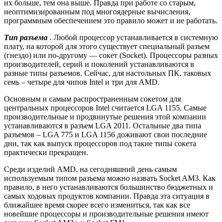
их больше, тем она выше. Правда при работе со старым,
неоптимизированным под многоядерные вычисления,
программным обеспечением это правило может и не работать.
Тип разъема
. Любой процессор устанавливается в системную
плату, на которой для этого существует специальный разъем
(гнездо) или по-другому — сокет (Socket). Процессоры разных
производителей, серий и поколений устанавливаются в
разные типы разъемов. Сейчас, для настольных ПК, таковых
семь – четыре для чипов Intel и три для AMD.
Основным и самым распространенным сокетом для
центральных процессоров Intel считается LGA 1155. Самые
производительные и продвинутые решения этой компании
устанавливаются в разъем LGA 2011. Остальные два типа
разъемов – LGA 775 и LGA 1156 доживают свои последние
дни, так как выпуск процессоров под такие типы сокета
практически прекращен.
Среди изделий AMD, на сегодняшний день самым
используемым типом разъема можно назвать Socket AM3. Как
правило, в него устанавливаются большинство бюджетных и
самых ходовых продуктов компании. Правда эта ситуация в
ближайшее время скорее всего измениться, так как все
новейшие процессоры и производительные решения имеют