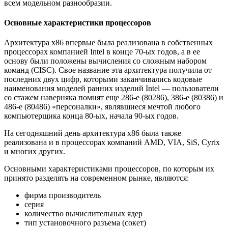
всем модельном разнообразии.
Основные характеристики процессоров
Архитектура x86 впервые была реализована в собственных
процессорах компанией Intel в конце 70-ых годов, а в ее
основу были положены вычисления со сложным набором
команд (CISC). Свое название эта архитектура получила от
последних двух цифр, которыми заканчивались кодовые
наименования моделей ранних изделий Intel — пользователи
со стажем наверняка помнят еще 286-е (80286), 386-е (80386) и
486-е (80486) «персоналки», являвшиеся мечтой любого
компьютерщика конца 80-ых, начала 90-ых годов.
На сегодняшний день архитектура x86 была также
реализована и в процессорах компаний AMD, VIA, SiS, Cyrix
и многих других.
Основными характеристиками процессоров, по которым их
принято разделять на современном рынке, являются:
фирма производитель
серия
количество вычислительных ядер
тип установочного разъема (сокет)