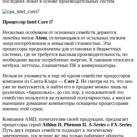
последних лежат в основе производительных систем.
Процессор
Intel Core i7
Несколько особняком от основных семейств держится
линейка чипов
Atom
, отличающаяся от остальных низким
энергопотреблением и невысокой стоимостью. Эти
процессоры предназначены для установки в бюджетных
системах, где не требуется высокая производительность, но
необходимо малое потребление энергии. К таковым относятся
нетбуки, неттопы, планшетные ПК и коммуникаторы.
Нельзя не упомянуть и еще об одном семействе процессоров
компании из Санта-Клара —
Core 2
. Не смотря на то, что оно
уже не выпускается, и найти его в продаже можно лишь на
различных «барахолках», до сих пор, у пользователей это
семейство пользуется заслуженной популярностью, а многие
нынешние домашние компьютеры оснащены процессорами
именно этой серии.
Компания AMD, почитателям своей продукции, предлагает
процессоры серий
Athlon II
,
Phenom II
,
A-Series
и
FX-Series
.
Путь двух первых семейств подходит к логическому
завершению, последние же два только набирают обороты.