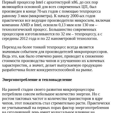
Первый процессор Intel с архитектурой x86, до сих пор
являющейся основной для всех современных ЦП, был
произведен в конце 70-ых годов с помощью техпроцесса
равному 3 мкм (микрометра). К началу 2000-ых годов
практически все ведущие производители микросхем, включая
компании AMD и Intel, освоили 0,13 мкм или 130 нм –
технологический процесс. Большинство современных
процессоров изготавливаются по 32 нм – техпроцессу, а с
середины 2012 года и по 22 нанометровой технологии.
Переход на более тонкий техпроцесс всегда является
значимым событием для производителей микропроцессоров.
Ведь это, как было отмечено ранее, приводит к снижению
стоимости производства чипов и улучшению их ключевых
характеристик, а значит, делает выпускаемую продукцию
разработчика более конкурентоспособной на рынке.
Энергопотребление и тепловыделение
На ранней стадии своего развития микропроцессоры
потребляли совсем небольшое количество энергии. Но с
ростом тактовых частот и количества транзисторов в ядре
чипов, этот показатель стал стремительно расти. Практически
не учитываемый на первых порах фактор энергопотребления
на сегодняшний день имеет колоссальное влияние на