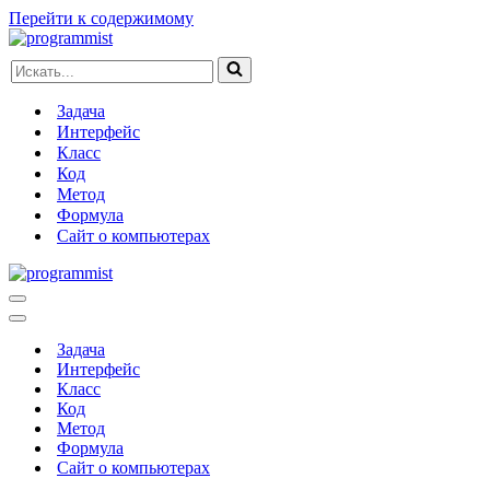
Перейти к содержимому
Искать...
Задача
Интерфейс
Класс
Код
Метод
Формула
Сайт о компьютерах
Меню
навигации
Меню
навигации
Задача
Интерфейс
Класс
Код
Метод
Формула
Сайт о компьютерах