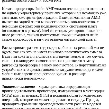
разъемы Socket AM3+ и Socket FM1.
Кстати процессоры Intelи AMDможно очень просто отличить
по одному характерному признаку, который вы возможно уже
заметили, смотря на фотографии. Изделия компании AMD
имеют на задней части множество штырьков-контактов, с
помощью которых они подключаются к системной плате
(вставляются в разъем). Intel же использует принципиально
иное решение, так как контактные ножки находятся не на
самом процессоре, в внутри разъема материнской платы.
Рассматривать разъемы здесь для мобильных решений мы не
будем, так как это не имеет никакого практического смысла.
Ведь тип сокета для пользователя важен только в том случае,
если вы планируете самостоятельно произвести замену
(апгрейд) процессора в вашем компьютере. В портативных же
устройствах это сделать довольно затруднительно, да и сами
мобильные версии процессоров купить в рознице
практически невозможно.
Тактовая частота
– характеристика определяющая
производительность процессора, измеряющаяся в мегагерцах
(МГц) или гигагерцах (ГГц) и показывающая то количество
операций, которое он может проделать в секунду. Правда,
проводить сравнение производительности разных моделей
процессоров только по показателю их тактовой частоты в