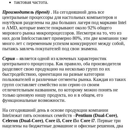
тактовая частота.
Производитель (бренд)
. На сегодняшний день все
центральные процессоры для настольных компьютеров и
ноутбуков разделены на два больших лагеря под марками Intel
и AMD, которые вместе покрывают около 92% общего
мирового рынка микропроцессоров. Несмотря на то, что из
них доля Intelсоставляет примерно 80%, эти две компании уже
много лет с переменным успехом конкурируют между собой,
пытаясь завлечь покупателей под свои знамена.
Серия
– является одной из ключевых характеристик
центрального процессора. Как правило, оба производителя
разделяют свою продукцию на несколько групп по их
быстродействию, ориентации на разные категории
пользователей и различные сегменты рынка. Каждая из таких
групп составляет семейство или серию со своим
отличительным названием, по которому можно понять не
только ценовую нишу продукта, но и в общем, его
функциональные возможности.
На сегодняшний день в основе продукции компании
Intelлежат пять основных семейств –
Pentium (Dual-Core)
,
Celeron (Dual-Core)
,
Core i3, Core i5
и
Core i7
. Первые три
нацелены на бюджетные домашние и офисные решения, два