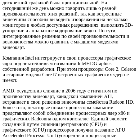
дискретной графикой была принципиальной. На
сегодняшний же день можно говорить лишь о разной
производительности этих решений, так как встроенные
видеочипы способны выводить изображения на несколько
мониторов в любых доступных разрешениях, выполнять 3D-
ускорение и аппаратное кодирование видео. По сути,
интегрированные решения по своей производительности и
возможностям можно сравнить с младшими моделями
видеокарт.
Компания Intel интегрирует в свои процессоры графическое
ядро под незатейливым названием IntelHDGraphics
собственной разработки. При этом процессоры Core 2, Celeron
и старшие модели Core i7 встроенных графических ядер не
имеют.
AMD, осуществив слияние в 2006 году с гигантом по
производству видеокарт, канадской компанией ATI,
встраивает в свои решения видеочипы семейства Radeon HD.
Более того, некоторые новые процессоры компании
представляют собой объединение процессорных ядер x86 и
графических Radeonна одном кристалле. Единый элемент,
созданный путем слияния центрального (CPU) и
графического (GPU) процессоров получил название APU,
Accelerated Processor Unit (ускоренный процессорный