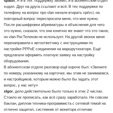
spaun
, Я и в тех. поддержку звонил, и в абонентский отдел
ходил. Друг на друга ссылают и всё. В тех поддержке по
телефону на вопрос про vlan начали втирать vpi/vci, на
повторный вопрос переспросили меня, что мне нужно.
После расшифровки абревиатуры и объяснения для чего
это нужно, сказали, что они конечно же знают что это такое,
но vlan РосТелеком не использует. На другой звонок меня
перенаправили к автоответчику с инструкциями по
настройке PPPoE соединения на маршрутизаторе. Ещё
предлагали оформить платную заявку на настройку
оборудования.
В абонентском отделе разговор ещё короче был: «Звоните
по номеру, указанному на карточке, мы этим не занимаемся,
и настройщиков, которым можно было бы задать этот
вопрос, у нас нету»
xIgor
, дело действительно было только в этих 2 числах.
Стоило их прописать, как всё сразу заработало. Не совсем
баклан, диплом техника-программиста с сетевой темой на
отлично защитил, системник от монитора отличаю