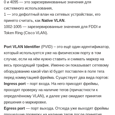
0 и 4095 — это зарезервинованные значения для
системного использования,
1 — это дефолтный влан на сетевых устройствах, его
принято считать, как
Native VLAN
.
1002-1005 — зарезервированные значения для FDDI и
Token Ring (Cisco VLAN).
Port VLAN Identifier
(PVID) – это ещё один идентификатор,
который используется уже на физическом порту в том
случае, если на нём нужно ставить и снимать маркер на
весь проходящий трафик. Именно он показывает сетевому
оборудованию какой vlan id будет поставлен в поле тега
перед коммутацией фрейма. Существует два вида портов:
Ingress port
– порт входа. На него приходят фреймы,
проходят проверку на наличие тегов (причастности к
определённому VLAN), и далее уже ожидают принятия
ррешения о маркировке.
Egress port
— порт выхода. Отсюда уже выходят фреймы
прошедшие проверку на наличие тегов после принятия