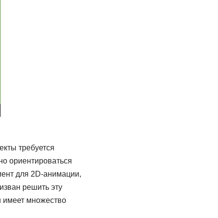
екты требуется
но ориентироваться
мент для 2D-анимации,
изван решить эту
 и имеет множество