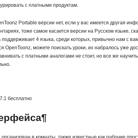
курировать с платными продуктам.
nToonz Portable версии нет, если у вас имеется другая ин
нтариях, тоже самое касается версии на Русском языке, ска
поддерживает 4 языка, среди которых, привычно нам с вами,
ся OpenToonz, можете поискать уроки, их набралось уже до
авнивать с платными аналогами не стоит, но все же научит
ьно.
7.1 бесплатно
ерфейса¶
организован в комнаты, также известные как рабочие прос