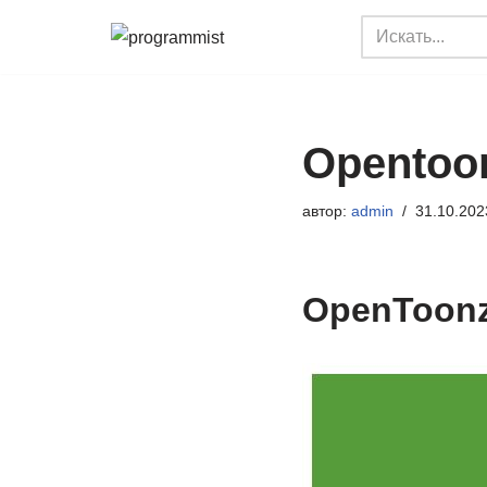
Перейти
к
содержимому
Opentoo
автор:
admin
31.10.202
OpenToonz