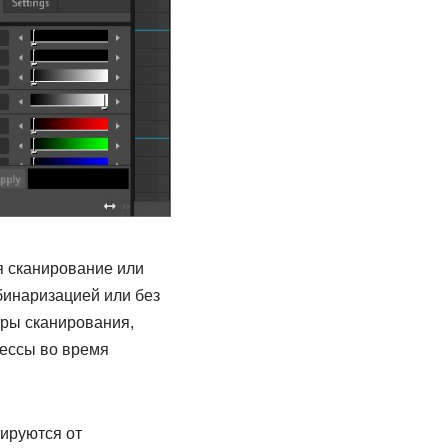
я сканирование или
бинаризацией или без
тры сканирования,
цессы во время
ируются от