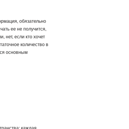
формация, обязательно
чать ее не получится,
 нет, если кто хочет
статочное количество в
ься основным
транства: каждая