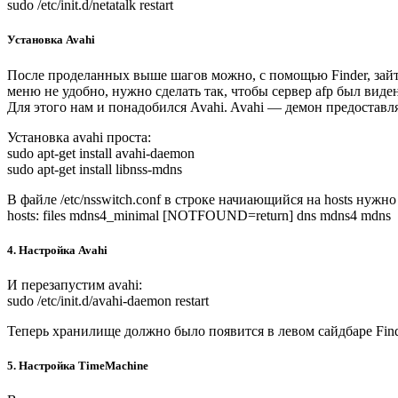
sudo /etc/init.d/netatalk restart
Установка Avahi
После проделанных выше шагов можно, с помощью Finder, зайт
меню не удобно, нужно сделать так, чтобы сервер afp был виден
Для этого нам и понадобился Avahi. Avahi — демон предоставл
Установка avahi проста:
sudo apt-get install avahi-daemon
sudo apt-get install libnss-mdns
В файле /etc/nsswitch.conf в строке начиающийся на hosts нужно
hosts: files mdns4_minimal [NOTFOUND=return] dns mdns4 mdns
4. Настройка Avahi
И перезапустим avahi:
sudo /etc/init.d/avahi-daemon restart
Теперь хранилище должно было появится в левом сайдбаре Find
5. Настройка TimeMachine