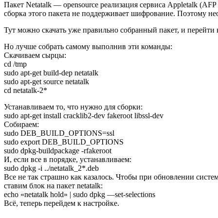
Пакет Netatalk — opensource реализация сервиса Appletalk (AF
сборка этого пакета не поддерживает шифрование. Поэтому нео
Тут можно скачать уже правильно собранный пакет, и перейти 
Но лучше собрать самому выполнив эти команды:
Скачиваем сырцы:
cd /tmp
sudo apt-get build-dep netatalk
sudo apt-get source netatalk
cd netatalk-2*
Устанавливаем то, что нужно для сборки:
sudo apt-get install cracklib2-dev fakeroot libssl-dev
Собираем:
sudo DEB_BUILD_OPTIONS=ssl
sudo export DEB_BUILD_OPTIONS
sudo dpkg-buildpackage -rfakeroot
И, если все в порядке, устанавливаем:
sudo dpkg -i ../netatalk_2*.deb
Все не так страшно как казалось. Чтобы при обновлении сист
ставим блок на пакет netatalk:
echo «netatalk hold» | sudo dpkg —set-selections
Всё, теперь перейдем к настройке.