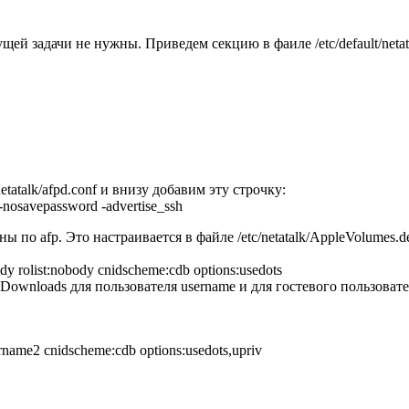
ей задачи не нужны. Приведем секцию в фаиле /etc/default/netat
atalk/afpd.conf и внизу добавим эту строчку:
-nosavepassword -advertise_ssh
 по afp. Это настраивается в файле /etc/netatalk/AppleVolumes.de
y rolist:nobody cnidscheme:cdb options:usedots
-Downloads для пользователя username и для гостевого пользовате
ame2 cnidscheme:cdb options:usedots,upriv