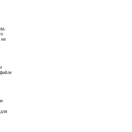
да,
го
 не
и
 файле
ле
 для