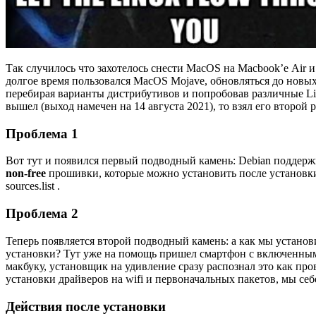
Так случилось что захотелось снести MacOS на Macbook’е Air и
долгое время пользовался MacOS Mojave, обновляться до новы
перебирая варианты дистрибутивов и попробовав различные Liv
вышел (выход намечен на 14 августа 2021), то взял его второй
Проблема 1
Вот тут и появился первый подводный камень: Debian поддержи
non-free
прошивки, которые можно установить после установки
sources.list .
Проблема 2
Теперь появляется второй подводный камень: а как мы установи
установки? Тут уже на помощь пришел смартфон с включенн
макбуку, установщик на удивление сразу распознал это как пр
установки драйверов на wifi и первоначальных пакетов, мы себ
Действия после установки