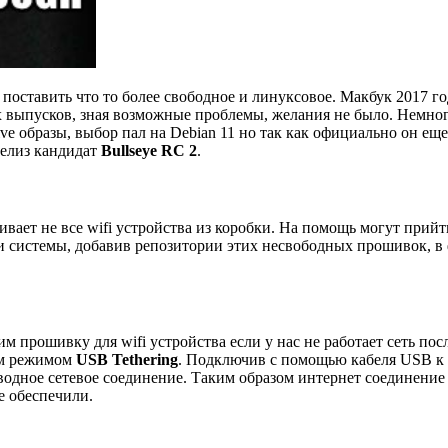
 поставить что то более свободное и линуксовое. Макбук 2017 го
х выпусков, зная возможные проблемы, желания не было. Немно
e образы, выбор пал на Debian 11 но так как официально он еще
 релиз кандидат
Bullseye RC 2
.
вает не все wifi устройства из коробки. На помощь могут прийт
 системы, добавив репозитории этих несвободных прошивок, в
м прошивку для wifi устройства если у нас не работает сеть пос
ым режимом
USB Tethering
. Подключив с помощью кабеля USB к
оводное сетевое соединение. Таким образом интернет соединение
е обеспечили.