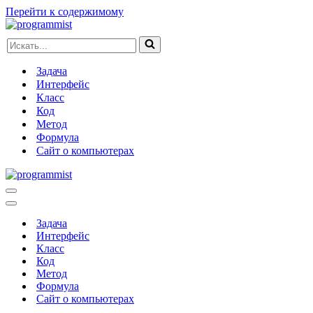
Перейти к содержимому
Искать...
Задача
Интерфейс
Класс
Код
Метод
Формула
Сайт о компьютерах
Меню
навигации
Меню
навигации
Задача
Интерфейс
Класс
Код
Метод
Формула
Сайт о компьютерах