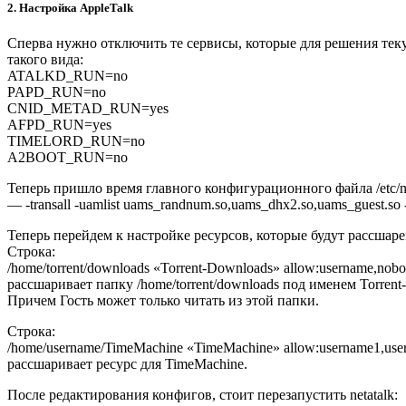
2. Настройка AppleTalk
Сперва нужно отключить те сервисы, которые для решения текущ
такого вида:
ATALKD_RUN=no
PAPD_RUN=no
CNID_METAD_RUN=yes
AFPD_RUN=yes
TIMELORD_RUN=no
A2BOOT_RUN=no
Теперь пришло время главного конфигурационного файла /etc/net
— -transall -uamlist uams_randnum.so,uams_dhx2.so,uams_guest.so 
Теперь перейдем к настройке ресурсов, которые будут рассшарены
Строка:
/home/torrent/downloads «Torrent-Downloads» allow:username,nobod
рассшаривает папку /home/torrent/downloads под именем Torrent
Причем Гость может только читать из этой папки.
Строка:
/home/username/TimeMachine «TimeMachine» allow:username1,usern
рассшаривает ресурс для TimeMachine.
После редактирования конфигов, стоит перезапустить netatalk: