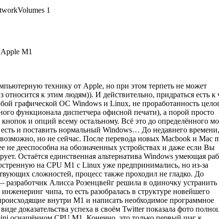
etworkVolumes 1
 Apple M1
омпьютерную технику от Apple, но при этом терпеть не может
относится к этим людям)). И действительно, придраться есть к 
бой графической ОС Windows и Linux, не проработанность цело
ного функционала диспетчера офисной печати), а порой просто
кнопок и опций всему остальному. Всё это до определённого м
о есть и поставить нормальный Windows… До недавнего времени,
о возможно, но не сейчас. После перевода новых Macbook и Mac m
е не дееспособна на обозначенных устройствах и даже если Вы
арует. Остаётся единственная альтернатива Windows умеющая раб
остренную на CPU M1 с Linux уже предпринимались, но из-за
твующих сложностей, процесс также проходил не гладко. До
 — разработчик Алисса Розенцвейг решила в одиночку устранить
инженеринг чипа, то есть разобралась в структуре новейшего
 происходящие внутри M1 и написать необходимое программное
 виде доказательства успеха в своём Twitter показала фото полно
mini оснащённом CPU M1. Конечно, это только первый шаг к