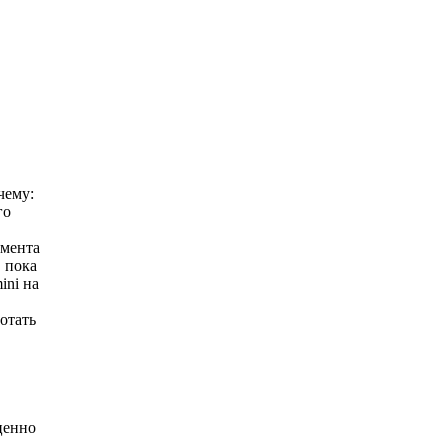
чему:
го
омента
 пока
ini на
отать
ценно