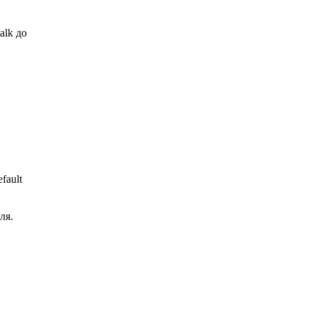
alk до
fault
ля.