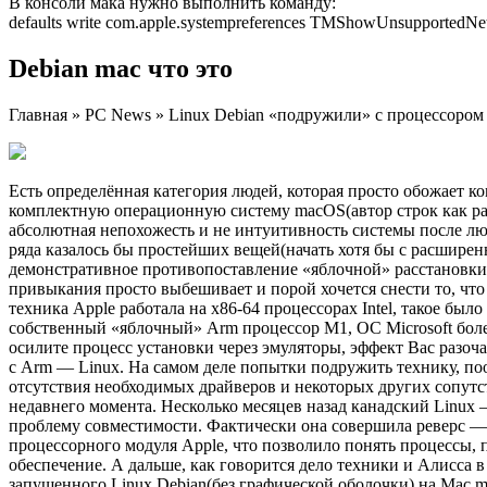
В консоли мака нужно выполнить команду:
defaults write com.apple.systempreferences TMShowUnsupportedN
Debian mac что это
Главная » PC News » Linux Debian «подружили» с процессором
Есть определённая категория людей, которая просто обожает к
комплектную операционную систему macOS(автор строк как раз 
абсолютная непохожесть и не интуитивность системы после лю
ряда казалось бы простейших вещей(начать хотя бы с расширен
демонстративное противопоставление «яблочной» расстановки 
привыкания просто выбешивает и порой хочется снести то, чт
техника Apple работала на x86-64 процессорах Intel, такое был
собственный «яблочный» Arm процессор M1, ОС Microsoft боле
осилите процесс установки через эмуляторы, эффект Вас разоч
с Arm — Linux. На самом деле попытки подружить технику, по
отсутствия необходимых драйверов и некоторых других сопутс
недавнего момента. Несколько месяцев назад канадский Linux
проблему совместимости. Фактически она совершила реверс — 
процессорного модуля Apple, что позволило понять процессы,
обеспечение. А дальше, как говорится дело техники и Алисса в
запущенного Linux Debian(без графической оболочки) на Mac 