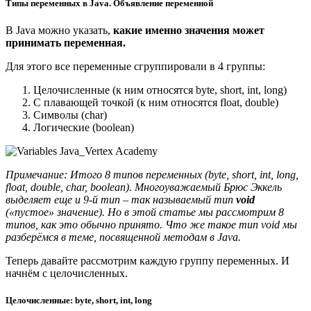
Типы переменных в Java. Объявление переменной
В Java можно указать,
какие именно значения может
принимать переменная.
Для этого все переменные сгруппировали в 4 группы:
Целочисленные (к ним относятся byte, short, int, long)
С плавающей точкой (к ним относятся float, double)
Символы (char)
Логические (boolean)
Примечание: Итого 8 типов переменных (byte, short, int, long,
float, double, char, boolean). Многоуважаемый Брюс Эккель
выделяет еще и 9-й тип – так называемый тип
void
(«пустое» значение). Но в этой статье мы рассмотрим 8
типов, как это обычно принято. Что же такое тип void мы
разберёмся в теме, посвященной методам в Java.
Теперь давайте рассмотрим каждую группу переменных. И
начнём с целочисленных.
Целочисленные: byte, short, int, long