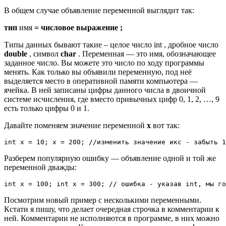
В общем случае объявление переменной выглядит так:
тип
имя
=
числовое выражение ;
Типы данных бывают такие – целое число int , дробное число
double
, символ
char
. Переменная — это имя, обозначающее
заданное число. Вы можете это число по ходу программы
менять. Как только вы объявили переменную, под неё
выделяется место в оперативной памяти компьютера —
ячейка. В ней записаны цифры данного числа в двоичной
системе исчисления, где вместо привычных цифр 0, 1, 2, …, 9
есть только цифры 0 и 1.
Давайте поменяем значение переменной
x
вот так:
int x = 10; x = 200; //изменить значение икс - забыть 1
Разберем популярную ошибку — объявление одной и той же
переменной дважды:
int x = 100; int x = 300; // ошибка - указав int, мы го
Посмотрим новый пример с несколькими переменными.
Кстати я пишу, что делает очередная строчка в комментарии к
ней. Комментарии не исполняются в программе, в них можно