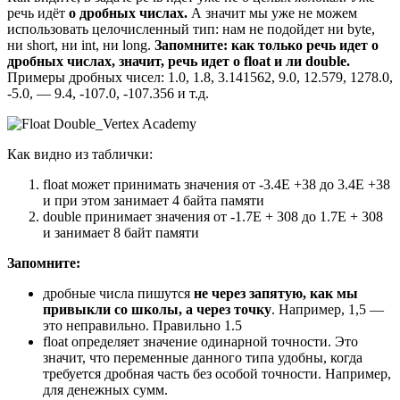
речь идёт
о дробных числах.
А значит мы уже не можем
использовать целочисленный тип: нам не подойдет ни byte,
ни short, ни int, ни long.
Запомните: как только речь идет о
дробных числах, значит, речь идет о float и
ли double.
Примеры дробных чисел: 1.0, 1.8, 3.141562, 9.0, 12.579, 1278.0,
-5.0, — 9.4, -107.0, -107.356 и т.д.
Как видно из таблички:
float может принимать значения от -3.4Е +38 до 3.4Е +38
и при этом занимает 4 байта памяти
double принимает значения от -1.7E + 308 до 1.7Е + 308
и занимает 8 байт памяти
Запомните:
дробные числа пишутся
не через запятую, как мы
привыкли со школы, а через точку
. Например, 1,5 —
это неправильно. Правильно 1.5
float определяет значение одинарной точности. Это
значит, что переменные данного типа удобны, когда
требуется дробная часть без особой точности. Например,
для денежных сумм.