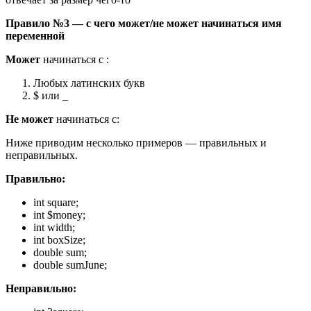
Правило №3 — с чего может/не может начинаться имя
переменной
Может
начинаться с :
Любых латинских букв
$ или _
Не может
начинаться с:
Ниже приводим несколько примеров — правильных и
неправильных.
Правильно:
int square;
int $money;
int width;
int boxSize;
double sum;
double sumJune;
Неправильно: