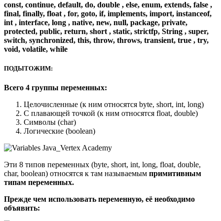
const, continue, default, do, double , else, enum, extends, false ,
final, finally, float , for, goto, if, implements, import, instanceof,
int , interface, long , native, new, null, package, private,
protected, public, return, short , static, strictfp, String , super,
switch, synchronized, this, throw, throws, transient, true , try,
void, volatile, while
ПОДЫТОЖИМ:
Всего 4 группы переменных:
Целочисленные (к ним относятся byte, short, int, long)
С плавающей точкой (к ним относятся float, double)
Символы (char)
Логические (boolean)
Эти 8 типов переменных (byte, short, int, long, float, double,
char, boolean) относятся к там называемым
примитивным
типам переменных.
Прежде чем использовать переменную, её необходимо
объявить: