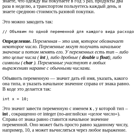
знаете, что одежду вы покупаете в год 5 раз, продукты два
раза в неделю, а транспортом пользуетесь каждый день, и
знаете среднюю стоимость разовой покупки.
Это можно закодить так:
// Объявим по одной переменной для каждого вида расходо
Определение.
Переменная – это имя, которое обозначает
некоторое число. Переменные могут получать начальное
значение и потом менять его. У переменных есть тип – либо
это целые числа (
int
), либо дробные (
double
и
float
), либо
символы (
char
). Переменные участвуют в любых
выражениях наравне с обычными числами.
Объявить переменную — значит дать ей имя, указать, какого
она типа, и указать начальное значение справа от знака равно.
В коде это делается так:
int x = 10;
Это значит завести переменную с именем
x
, у которой тип –
int
, сокращенно от integer (по-английски «целое число»).
Справа от знака равно ставится начальное значение
переменной. Оно может быть просто равно заданному числу,
например, 10, а может вычисляться через любое выражение.