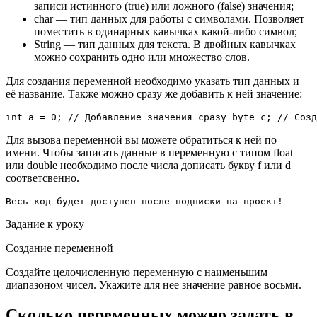
записи истинного (true) или ложного (false) значения;
char — тип данных для работы с символами. Позволяет
поместить в одинарных кавычках какой-либо символ;
String — тип данных для текста. В двойных кавычках
можно сохранить одно или множество слов.
Для создания переменной необходимо указать тип данных и
её название. Также можно сразу же добавить к ней значение:
int a = 0; // Добавление значения сразу byte c; // Созд
Для вызова переменной вы можете обратиться к ней по
имени. Чтобы записать данные в переменную с типом float
или double необходимо после числа дописать букву f или d
соответсвенно.
Весь код будет доступен после подписки на проект!
Задание к уроку
Создание переменной
Создайте целочисленную переменную с наименьшим
диапазоном чисел. Укажите для нее значение равное восьми.
Сколько переменных можно задать в