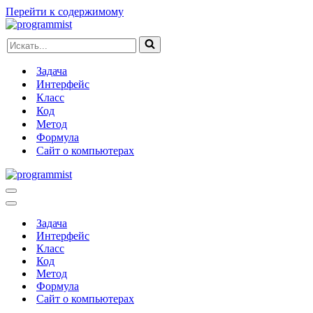
Перейти к содержимому
Искать...
Задача
Интерфейс
Класс
Код
Метод
Формула
Сайт о компьютерах
Меню
навигации
Меню
навигации
Задача
Интерфейс
Класс
Код
Метод
Формула
Сайт о компьютерах