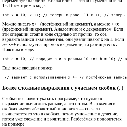
переменную на один». Аналогично
—
значит «уменьшить на
1». Посмотрим в коде:
int x = 10; x ++; // теперь x равен 11 x ++; // теперь 
Можно писать
x++
(постфиксный инкремент), а можно
++x
(префиксный инкремент). Аналогично и с декрементом. Если
эти операции стоят в коде отдельно от прочих, то оба
варианта записи эквивалентны, они увеличивают
x
на 1. Если
же
x++
используется прямо в выражении, то разница есть .
Поясним в коде:
int a = 10; // зададим a и b равным 10 int b = 10; // a
Ещё поясняющий пример:
// вариант с использованием x ++ // постфиксная запись
Более сложные выражения с участием скобок (. )
Скобки позволяют указать программе, что нужно в
выражении вычислить раньше, а что потом. Выражения в
скобках имеют абсолютный приоритет — сначала
вычисляется то что в скобках, потом умножение и деление,
потом уже сложение и вычитание. Разберёмся в приоритетах
на примере: