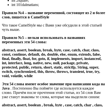
int 2square;
int 101dalmatians;
Правило №4 – название переменной, состоящее из 2 и более
слов, пишется в CamelStyle
Что такое CamelStyle мы с Вами уже обсудили в этой статьей
чуть выше.
Правило №5 – нельзя использовать в названиях
переменных эти 54 слова:
abstract, assert, boolean, break, byte, case, catch, char, class,
const, continue, default, do, double, else, enum, extends, false,
final, finally, float, for, goto, if, implements, import, instanceof,
int, interface, long, native, new, null, package, private,
protected, public, return, short, static, strictfp, String, super,
switch, synchronized, this, throw, throws, transient, true, try,
void, volatile, while
Эти 54 слова имеют особое значение при написании кода на
Java
. Постепенно Вы поймёте где используется каждое
слово. Причём после прочтения этой статьи, из 54 слов Вам
уже станут знакомы те слова, которые мы выделили синим:
abstract, assert, boolean , break, byte , case, catch, char , class,