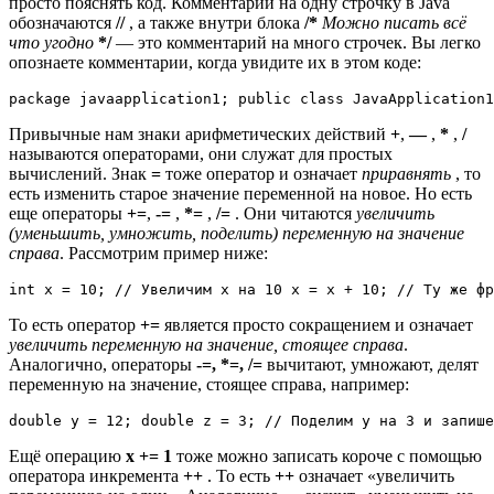
просто пояснять код. Комментарии на одну строчку в Java
обозначаются
//
, а также внутри блока
/*
Можно писать всё
что угодно
*/
— это комментарий на много строчек. Вы легко
опознаете комментарии, когда увидите их в этом коде:
package javaapplication1; public class JavaApplication
Привычные нам знаки арифметических действий
+
,
—
,
*
,
/
называются операторами, они служат для простых
вычислений. Знак
=
тоже оператор и означает
приравнять
, то
есть изменить старое значение переменной на новое. Но есть
еще операторы
+=
,
-=
,
*=
,
/=
. Они читаются
увеличить
(уменьшить, умножить, поделить) переменную на значение
справа
. Рассмотрим пример ниже:
int x = 10; // Увеличим x на 10 x = x + 10; // Ту же фр
То есть оператор
+=
является просто сокращением и означает
увеличить переменную на значение, стоящее справа
.
Аналогично, операторы
-=, *=, /=
вычитают, умножают, делят
переменную на значение, стоящее справа, например:
double y = 12; double z = 3; // Поделим y на 3 и запиш
Ещё операцию
x += 1
тоже можно записать короче с помощью
оператора инкремента
++
. То есть
++
означает «увеличить