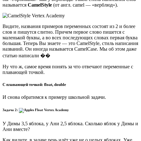
называется
CamelStyle
(от англ. camel — «верблюд»).
Видите, названия примеров переменных состоят из 2 и более
слов и пишутся слитно. Причем первое слово пишется с
маленькой буквы, а во всех последующих словах первая буква
большая. Теперь Вы знаете — это CamelStyle, стиль написания
названий. Он иногда называется CamelCase. Мы об этом даже
статью написали ��
Ну что ж, самое время понять за что отвечают переменные с
плавающей точкой.
С плавающей точкой: float, double
И снова обратимся к примеру школьной задачи.
Задача 2:
У Димы 3,5 яблока, у Ани 2,5 яблока. Сколько яблок у Димы и
Ани вместе?
Как видите, в задаче речь идёт уже не о целых яблоках. Уже