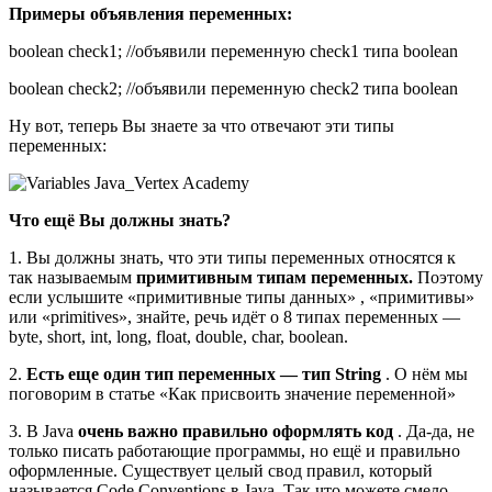
Примеры объявления переменных:
boolean check1; //объявили переменную check1 типа boolean
boolean check2; //объявили переменную check2 типа boolean
Ну вот, теперь Вы знаете за что отвечают эти типы
переменных:
Что ещё Вы должны знать?
1. Вы должны знать, что эти типы переменных относятся к
так называемым
примитивным типам переменных.
Поэтому
если услышите «примитивные типы данных» , «примитивы»
или «primitives», знайте, речь идёт о 8 типах переменных —
byte, short, int, long, float, double, char, boolean.
2.
Есть еще один тип переменных — тип String
. О нём мы
поговорим в статье «Как присвоить значение переменной»
3. В Java
очень важно
п
равильно оформлять код
. Да-да, не
только писать работающие программы, но ещё и правильно
оформленные. Существует целый свод правил, который
называется Code Conventions в Java. Так что можете смело