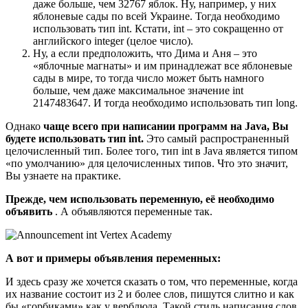
даже больше, чем 32767 яблок. Ну, например, у них
яблоневые сады по всей Украине. Тогда необходимо
использовать тип int. Кстати, int – это сокращенно от
английского integer (целое число).
Ну, а если предположить, что Дима и Аня – это
«яблочные магнаты» и им принадлежат все яблоневые
сады в мире, то тогда число может быть намного
больше, чем даже максимальное значение int
2147483647. И тогда необходимо использовать тип long.
Однако
чаще всего при написании программ на
Java, Вы
будете использовать тип
int.
Это самый распространенный
целочисленный тип. Более того, тип int в Java является типом
«по умолчанию» для целочисленных типов. Что это значит,
Вы узнаете на практике.
Прежде, чем использовать переменную, её необходимо
объявить
. А объявляются переменные так.
А вот и примеры объявления переменных:
И здесь сразу же хочется сказать о том, что переменные, когда
их название состоит из 2 и более слов, пишутся слитно и как
бы «горбиками» как у верблюда. Такой стиль написания слов