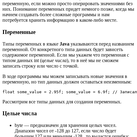
переменную, если можно просто оперировать значениями без
них. Понимание переменных придет немного позже, когда мы
начнем создавать более сложные программы и нам
потребуется хранить информацию в каком-либо месте.
Переменные
Типы переменных в языке
Java
указываются перед названием
переменной. От конкретного типа данных будет зависеть
содержимое переменной. Если мы укажем что переменная с
типом данных int (
целые числа
), то в неё мы не сможем
записать строку или число с точкой.
В ходе программы мы можем записывать новые значения в
переменную, но тип данных должен оставаться неизменным:
float some_value = 2.95f; some_value = 6.9f; // Записал
Рассмотрим все типы данных для создания переменных.
Целые числа
byte — предназначен для хранения целых чисел.
Диапазон чисел от -128 до 127, если число будет
большим 127 или меньшим -128 , то выдастся ошибка;