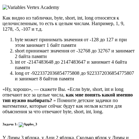
Как видно из таблички, byte, short, int, long относятся к
целочисленным, то есть к целым числам. Например, 1, 9,
1278, -5, -107 и т.д.
byte может принимать значения от -128 до 127 и при
этом занимает 1 байт памяти
short принимает значения от -32768 до 32767 и занимает
2 байта памяти
int от -2147483648 до 2147483647 и занимает 4 байта
памяти
long от -9223372036854775808 до 9223372036854775807
и занимает 8 байтов памяти
«Ну, хорошо», — скажете Вы. «Если byte, short, int и long
отвечают все за целые числа,
как мне понять какой именно
тип нужно выбирать?
» Помните детские задачки по
математике, которые сейчас будут как нельзя кстати для
объяснения за что отвечают byte, short, int, long.
Задача 1:
У Димы 3 яблока, у Ани 2 яблока. Сколько яблок у Димы и