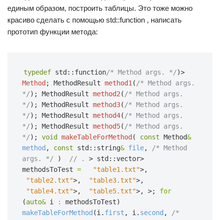
единым образом, построить таблицы. Это тоже можно
красиво сделать с помощью std::function , написать
прототип функции метода:
typedef
std::function
/* Method args. */
)>
Method
;
MethodResult
method1
(
/* Method args. 
*/
);
MethodResult
method2
(
/* Method args. 
*/
);
MethodResult
method3
(
/* Method args. 
*/
);
MethodResult
method4
(
/* Method args. 
*/
);
MethodResult
method5
(
/* Method args. 
*/
);
void
makeTableForMethod
(
const
Method
&
method
,
const
std::string
&
file
,
/* Method 
args. */
)  
// .
>
std::vector> 
methodsToTest
=
"table1.txt"
>,
"table2.txt"
>,
"table3.txt"
>,
"table4.txt"
>,
"table5.txt"
>,
>;
for
(
auto
&
i
:
methodsToTest)
makeTableForMethod
(i.
first
, i.
second
,
/* 