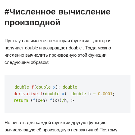
#Численное вычисление
производной
Пусть у нас имеется некоторая функция f , которая
получает double и возвращает double . Тогда можно
численно вычислить производную этой функции
следующим образом:
double
f
(
double
x
);
double
derivative_f
(
double
x
)  
double
h
=
0.0001
;
return
(
f
(x
+
h)
-
f
(x))
/
h;
>
Но писать для каждой функции другую функцию,
вычисляющую её производную непрактично! Поэтому