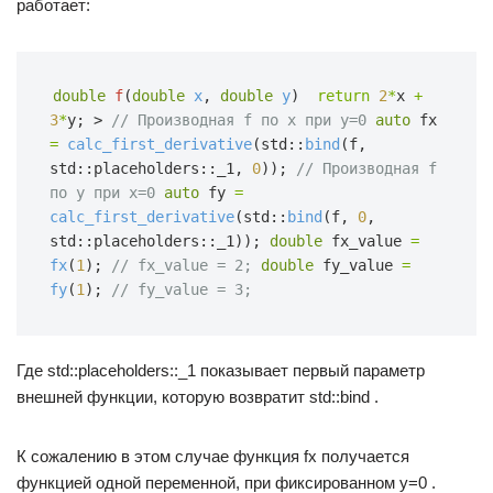
работает:
double
f
(
double
x
,
double
y
)  
return
2
*
x
+
3
*
y;
>
// Производная f по x при y=0
auto
fx
=
calc_first_derivative
(std::
bind
(f, 
std::placeholders::_1,
0
));
// Производная f 
по y при x=0
auto
fy
=
calc_first_derivative
(std::
bind
(f,
0
, 
std::placeholders::_1));
double
fx_value
=
fx
(
1
);
// fx_value = 2;
double
fy_value
=
fy
(
1
);
// fy_value = 3;
Где std::placeholders::_1 показывает первый параметр
внешней функции, которую возвратит std::bind .
К сожалению в этом случае функция fx получается
функцией одной переменной, при фиксированном y=0 .