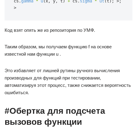
cs.
gamma
*
u
(x, y, t)
+
cs.
sigma
*
ut
(t);
>;
>
Код взят опять же из репозитория по УМФ.
Таким образом, мы получаем функцию f на основе
известной нам функции u .
Это избавляет от лишней рутины ручного вычисления
производных для функций при тестировании,
автоматизируя этот процесс, также снижается вероятность
ошибиться.
#Обертка для подсчета
вызовов функции