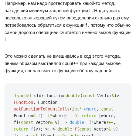
Например, нам надо протестировать какой-то метод,
находящий минимум заданной функции f . Надо узнать
насколько он хороший путем определения сколько раз ему
потребовалось обратиться к функции f , потому что обычно
самой дорогой операцией считается именно вызов функции
f .
Это можно сделать не вмешиваясь в код этого метода,
явным образом выставляя count++ при каждом вызове
функции, послав вместо функции обёртку над ней:
typedef
std::function
double
(
const
Vector
&
)>
Function
;
Function
setFunctionToCountCalls
(
int
*
where
,
const
Function
&
f
)  
(
*
where)
=
0
;
return
[where, 
f](
const
Vector
&
v) ->
double
(
*
where)
++
;
return
f
(v);
>;
>
double
f
(
const
Vector
&
v
)  
// .
>
int
fCount
=
0
;
auto
result
=