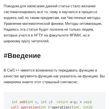
Поводом для написания данной статьи стало желание
систематизировать всё то, чему я научился в процессе
кодинга лаб по таким предметам, как Численные методы;
Уравнения математической физики; Методы оптимизации.
Надеюсь эта статья будет полезна не только людям,
которые учатся в НГТУ на факультете ФПМИ, но и
широкому кругу читателей.
#Введение
В Си/C++ имеется возможность передавать функцию в
качестве аргумента функции как указатель на функцию. Вы
наверняка знаете этот страшный синтаксис:
int
add
(
int
x
,
int
y
)  
return
x
+
y;
>
void
call_operation
(
int
(
*
operation)(
int
,
int
))  