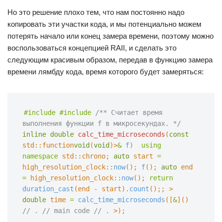
Но это решение плохо тем, что нам постоянно надо
копировать эти участки кода, и мы потенциально можем
потерять начало или конец замера времени, поэтому можно
воспользоваться концепцией RAII, и сделать это
следующим красивым образом, передав в функцию замера
времени лямбду кода, время которого будет замеряться:
#include
#include
/** Считает время 
выполнения функции f в микросекундах. */
inline double
calc_time_microseconds
(
const
std::function
void
(
void
)>
&
f
)  
using 
namespace
std::chrono;
auto
start
=
high_resolution_clock::
now
();
f
();
auto
end
=
high_resolution_clock::
now
();
return
duration_cast
(end
-
start).
count
();;
>
double
time
=
calc_time_microseconds
([
&
]()  
// .
// main code
// .
>);