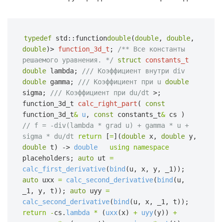
typedef
std::function
double
(
double
,
double
,
double
)>
function_3d_t
;
/** Все константы 
решаемого уравнения. */
struct
constants_t
double
lambda;
/// Коэффициент внутри div
double
gamma;
/// Коэффициент при u
double
sigma;
/// Коэффициент при du/dt
>;
function_3d_t
calc_right_part
(
const
function_3d_t
&
u
,
const
constants_t
&
cs
)  
// f = -div(lambda * grad u) + gamma * u + 
sigma * du/dt
return
[
=
](
double
x,
double
y,
double
t) ->
double
using namespace
placeholders;
auto
ut
=
calc_first_derivative
(
bind
(u, x, y, _1));
auto
uxx
=
calc_second_derivative
(
bind
(u, 
_1, y, t));
auto
uyy
=
calc_second_derivative
(
bind
(u, x, _1, t));
return -
cs.
lambda
*
(
uxx
(x)
+
uyy
(y))
+