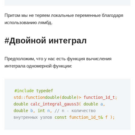
Притом мы не теряем локальные переменные благодаря
использованию лямбд.
#Двойной интеграл
Предположим, что у нас есть функция вычисления
интеграла одномерной функции:
#include
typedef
std::function
double
(
double
)>
function_1d_t
;
double
calc_integral_gauss3
(
double
a
,
double
b
,
int
n
,
// n - количество 
внутренных узлов
const
function_1d_t
&
f
);