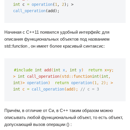
int
c
=
operation
(
1
,
2
);
>
call_operation
(add);
Начиная с C++11 появился удобный интерфейс для
описания функциональных объектов под названием
std::function , он имеет более красивый синтаксис:
#include
int
add
(
int
x
,
int
y
)  
return
x
+
y;
>
int
call_operation
(std::function
int
(
int
,
int
)>
operation
)  
return
operation
(
1
,
2
);
>
int
c
=
call_operation
(add);
// c = 3
Причём, в отличие от Си, в C++ таким образом можно
описывать любой функциональный объект, то есть объект,
допускающий вызов операции () :