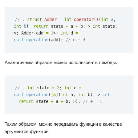
// .
struct
Adder
int
operator()
(
int
a
,
int
b
)  
return
state
+
a
+
b;
>
int
state;
>;
Adder add
=
1
>;
int
d
=
call_operation
(add);
// d = 4
Аналогичным образом можно использовать лямбды:
// .
int
state
=
2
;
int
e
=
call_operation
([
&
](
int
a,
int
b) ->
int
return
state
+
a
+
b;
>);
// e = 5
Таким образом, можно передавать функции в качестве
аргументов функций.