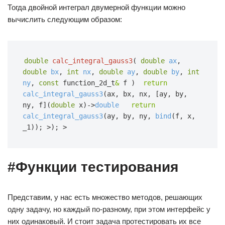
Тогда двойной интеграл двумерной функции можно
вычислить следующим образом:
double
calc_integral_gauss3
(
double
ax
,
double
bx
,
int
nx
,
double
ay
,
double
by
,
int
ny
,
const
function_2d_t
&
f
)  
return
calc_integral_gauss3
(ax, bx, nx, [ay, by, 
ny, f](
double
x)->
double
return
calc_integral_gauss3
(ay, by, ny,
bind
(f, x, 
_1));
>);
>
#Функции тестирования
Представим, у нас есть множество методов, решающих
одну задачу, но каждый по-разному, при этом интерфейс у
них одинаковый. И стоит задача протестировать их все