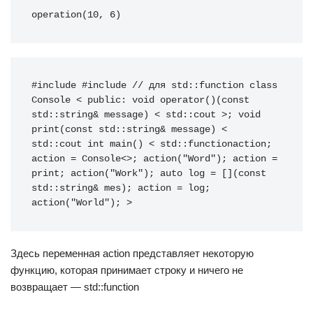
operation(10, 6)
#include #include // для std::function class 
Console < public: void operator()(const 
std::string& message) < std::cout >; void 
print(const std::string& message) < 
std::cout int main() < std::functionaction; 
action = Console<>; action("Word"); action = 
print; action("Work"); auto log = [](const 
std::string& mes); action = log; 
action("World"); >
Здесь переменная action представляет некоторую
функцию, которая принимает строку и ничего не
возвращает — std::function