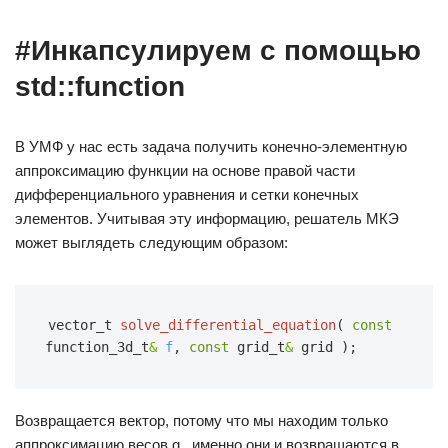
#Инкапсулируем с помощью
std::function
В УМФ у нас есть задача получить конечно-элементную
аппроксимацию функции на основе правой части
дифференциального уравнения и сетки конечных
элементов. Учитывая эту информацию, решатель МКЭ
может выглядеть следующим образом:
vector_t
solve_differential_equation
(
const
function_3d_t
&
f
,
const
grid_t
&
grid
);
Возвращается вектор, потому что мы находим только
аппроксимацию весов q , именно они и возвращаются в