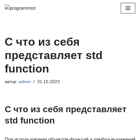
Перейти
к
содержимому
C что из себя
представляет std
function
автор:
admin
31.10.2023
C что из себя представляет
std function
При использовании объектов-функций и лямбда-выражений