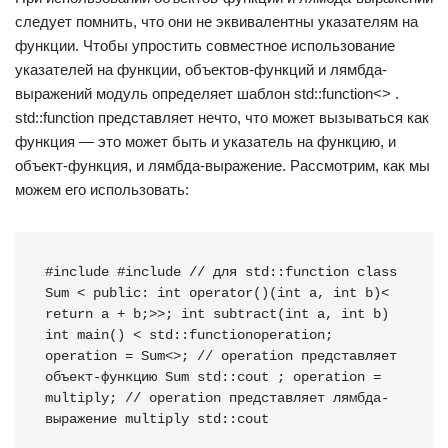
следует помнить, что они не эквивалентны указателям на
функции. Чтобы упростить совместное использование
указателей на функции, объектов-функций и лямбда-
выражений модуль определяет шаблон std::function<> .
std::function представляет нечто, что может вызываться как
функция — это может быть и указатель на функцию, и
объект-функция, и лямбда-выражение. Рассмотрим, как мы
можем его использовать:
#include #include // для std::function class 
Sum < public: int operator()(int a, int b)< 
return a + b;>>; int subtract(int a, int b) 
int main() < std::functionoperation; 
operation = Sum<>; // operation представляет 
объект-функцию Sum std::cout ; operation = 
multiply; // operation представляет лямбда-
выражение multiply std::cout 