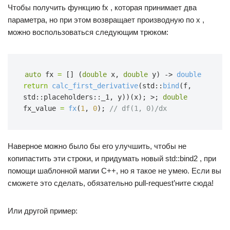
Чтобы получить функцию fx , которая принимает два
параметра, но при этом возвращает производную по x ,
можно воспользоваться следующим трюком:
auto
fx
=
[] (
double
x,
double
y) ->
double
return
calc_first_derivative
(std::
bind
(f, 
std::placeholders::_1, y))(x);
>;
double
fx_value
=
fx
(
1
,
0
);
// df(1, 0)/dx
Наверное можно было бы его улучшить, чтобы не
копипастить эти строки, и придумать новый std::bind2 , при
помощи шаблонной магии C++, но я такое не умею. Если вы
сможете это сделать, обязательно pull-request’ните сюда!
Или другой пример: