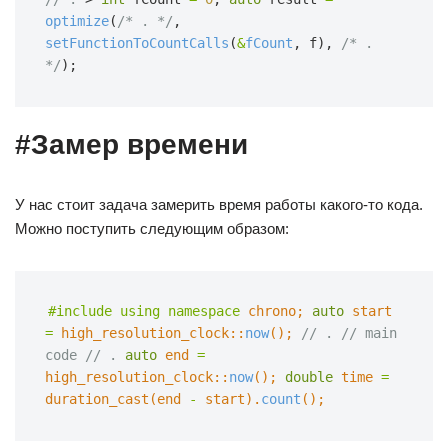
optimize
(
/* . */
,
setFunctionToCountCalls
(
&
fCount
, f),
/* . 
*/
);
#Замер времени
У нас стоит задача замерить время работы какого-то кода.
Можно поступить следующим образом:
#include
using namespace
chrono;
auto
start
=
high_resolution_clock::
now
();
// .
// main 
code
// .
auto
end
=
high_resolution_clock::
now
();
double
time
=
duration_cast(end
-
start).
count
();