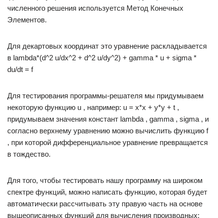
численного решения используется Метод Конечных
Элементов.
Для декартовых координат это уравнение раскладывается
в lambda*(d^2 u/dx^2 + d^2 u/dy^2) + gamma * u + sigma *
du/dt = f
Для тестирования программы-решателя мы придумываем
некоторую функцию u , например: u = x*x + y*y + t ,
придумываем значения констант lambda , gamma , sigma , и
согласно верхнему уравнению можно вычислить функцию f
, при которой дифференциальное уравнение превращается
в тождество.
Для того, чтобы тестировать нашу программу на широком
спектре функций, можно написать функцию, которая будет
автоматически рассчитывать эту правую часть на основе
вышеописанных функций для вычисления производных: