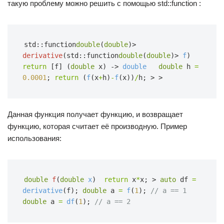
такую проблему можно решить с помощью std::function :
std::function
double
(
double
)>
derivative
(std::function
double
(
double
)>
f
)  
return
[f] (
double
x) ->
double
double
h
=
0.0001
;
return
(
f
(x
+
h)
-
f
(x))
/
h;
>
>
Данная функция получает функцию, и возвращает
функцию, которая считает её производную. Пример
использования:
double
f
(
double
x
)  
return
x
*
x;
>
auto
df
=
derivative
(f);
double
a
=
f
(
1
);
// a == 1
double
a
=
df
(
1
);
// a == 2