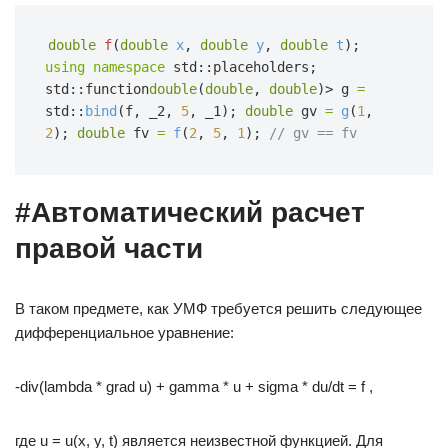
double
f
(
double
x
,
double
y
,
double
t
);
using namespace
std::placeholders;
std::function
double
(
double
,
double
)> g
=
std::
bind
(f, _2,
5
, _1);
double
gv
=
g
(
1
,
2
);
double
fv
=
f
(
2
,
5
,
1
);
// gv == fv
#Автоматический расчет
правой части
В таком предмете, как УМФ требуется решить следующее
дифференциальное уравнение:
-div(lambda * grad u) + gamma * u + sigma * du/dt = f ,
где u = u(x, y, t) является неизвестной функцией. Для