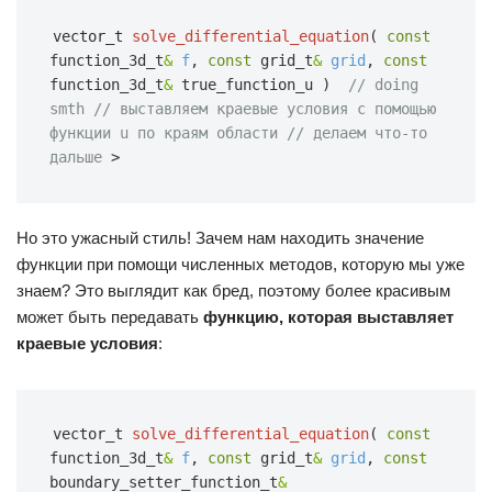
vector_t
solve_differential_equation
(
const
function_3d_t
&
f
,
const
grid_t
&
grid
,
const
function_3d_t
&
true_function_u
)  
// doing 
smth
// выставляем краевые условия с помощью 
функции u по краям области
// делаем что-то 
дальше
>
Но это ужасный стиль! Зачем нам находить значение
функции при помощи численных методов, которую мы уже
знаем? Это выглядит как бред, поэтому более красивым
может быть передавать
функцию, которая выставляет
краевые условия
:
vector_t
solve_differential_equation
(
const
function_3d_t
&
f
,
const
grid_t
&
grid
,
const
boundary_setter_function_t
&