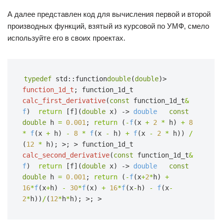
А далее представлен код для вычисления первой и второй
производных функций, взятый из курсовой по УМФ, смело
используйте его в своих проектах.
typedef
std::function
double
(
double
)>
function_1d_t
;
function_1d_t
calc_first_derivative
(
const
function_1d_t
&
f
)  
return
[f](
double
x) ->
double
const 
double
h
=
0.001
;
return
(
-
f
(x
+
2
*
h)
+
8
*
f
(x
+
h)
-
8
*
f
(x
-
h)
+
f
(x
-
2
*
h))
/
(
12
*
h);
>;
>
function_1d_t
calc_second_derivative
(
const
function_1d_t
&
f
)  
return
[f](
double
x) ->
double
const 
double
h
=
0.001
;
return
(
-
f
(x
+
2
*
h)
+
16
*
f
(x
+
h)
-
30
*
f
(x)
+
16
*
f
(x
-
h)
-
f
(x
-
2
*
h))
/
(
12
*
h
*
h);
>;
>