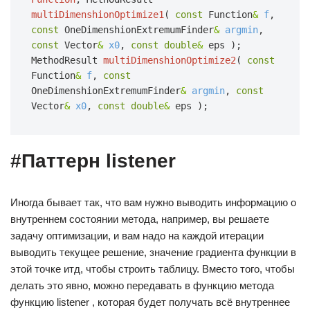
multiDimenshionOptimize1
(
const
Function
&
f
,
const
OneDimenshionExtremumFinder
&
argmin
,
const
Vector
&
x0
,
const double
&
eps
);
MethodResult
multiDimenshionOptimize2
(
const
Function
&
f
,
const
OneDimenshionExtremumFinder
&
argmin
,
const
Vector
&
x0
,
const double
&
eps
);
#Паттерн listener
Иногда бывает так, что вам нужно выводить информацию о
внутреннем состоянии метода, например, вы решаете
задачу оптимизации, и вам надо на каждой итерации
выводить текущее решение, значение градиента функции в
этой точке итд, чтобы строить таблицу. Вместо того, чтобы
делать это явно, можно передавать в функцию метода
функцию listener , которая будет получать всё внутреннее