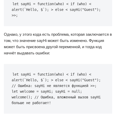
let sayHi = function(who) < if (who) < 
alert(`Hello, $`); > else < sayHi("Guest"); 
>>;
Однако, у этого кода есть проблема, которая заключается в
том, что значение sayHi может быть изменено. Функция
может быть присвоена другой переменной, и тогда код
начнёт выдавать ошибки:
let sayHi = function(who) < if (who) < 
alert(`Hello, $`); > else < sayHi("Guest"); 
// Ошибка: sayHi не является функцией >>; 
let welcome = sayHi; sayHi = null; 
welcome(); // Ошибка, вложенный вызов sayHi 
больше не работает!