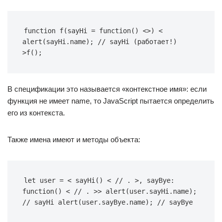
function f(sayHi = function() <>) < 
alert(sayHi.name); // sayHi (работает!) 
>f();
В спецификации это называется «контекстное имя»: если
функция не имеет name, то JavaScript пытается определить
его из контекста.
Также имена имеют и методы объекта:
let user = < sayHi() < // . >, sayBye: 
function() < // . >> alert(user.sayHi.name); 
// sayHi alert(user.sayBye.name); // sayBye