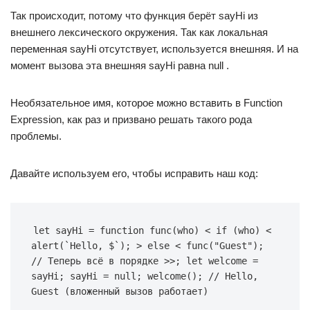
Так происходит, потому что функция берёт sayHi из
внешнего лексического окружения. Так как локальная
переменная sayHi отсутствует, используется внешняя. И на
момент вызова эта внешняя sayHi равна null .
Необязательное имя, которое можно вставить в Function
Expression, как раз и призвано решать такого рода
проблемы.
Давайте используем его, чтобы исправить наш код:
let sayHi = function func(who) < if (who) < 
alert(`Hello, $`); > else < func("Guest"); 
// Теперь всё в порядке >>; let welcome = 
sayHi; sayHi = null; welcome(); // Hello, 
Guest (вложенный вызов работает)