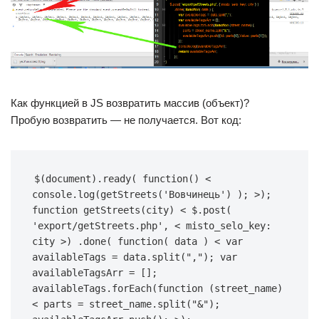
Как функцией в JS возвратить массив (объект)?
Пробую возвратить — не получается. Вот код:
$(document).ready( function() < 
console.log(getStreets('Вовчинець') ); >); 
function getStreets(city) < $.post( 
'export/getStreets.php', < misto_selo_key: 
city >) .done( function( data ) < var 
availableTags = data.split(","); var 
availableTagsArr = []; 
availableTags.forEach(function (street_name) 
< parts = street_name.split("&"); 