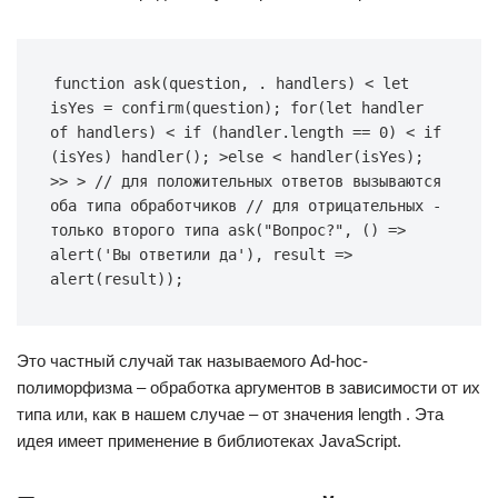
function ask(question, . handlers) < let 
isYes = confirm(question); for(let handler 
of handlers) < if (handler.length == 0) < if 
(isYes) handler(); >else < handler(isYes); 
>> > // для положительных ответов вызываются 
оба типа обработчиков // для отрицательных - 
только второго типа ask("Вопрос?", () => 
alert('Вы ответили да'), result => 
alert(result));
Это частный случай так называемого Ad-hoc-
полиморфизма – обработка аргументов в зависимости от их
типа или, как в нашем случае – от значения length . Эта
идея имеет применение в библиотеках JavaScript.