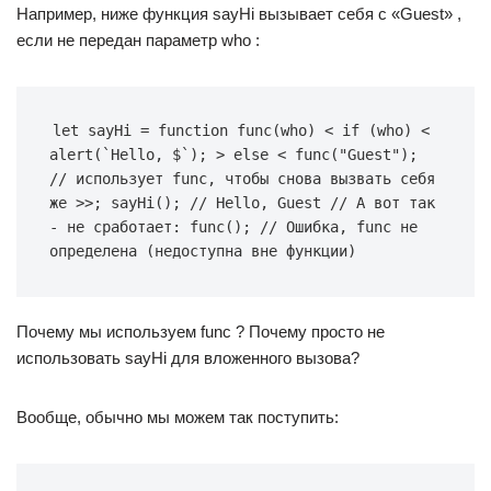
Например, ниже функция sayHi вызывает себя с «Guest» ,
если не передан параметр who :
let sayHi = function func(who) < if (who) < 
alert(`Hello, $`); > else < func("Guest"); 
// использует func, чтобы снова вызвать себя 
же >>; sayHi(); // Hello, Guest // А вот так 
- не cработает: func(); // Ошибка, func не 
определена (недоступна вне функции)
Почему мы используем func ? Почему просто не
использовать sayHi для вложенного вызова?
Вообще, обычно мы можем так поступить: