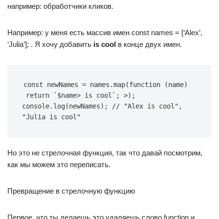
например: обработчики кликов.
Например: у меня есть массив имен const names = [‘Alex’,
‘Julia’]; . Я хочу добавить
is cool
в конце двух имен.
const
 newNames 
=
 names
.
map
(
function
(
name
)
return
`
$name
>
is cool
`
;
>
)
;
console
.
log
(
newNames
)
;
// "Alex is cool", 
"Julia is cool"
Но это не стрелочная функция, так что давай посмотрим,
как мы можем это переписать.
Превращение в стрелочную функцию
Первое, что ты делаешь это удаляешь слово function и