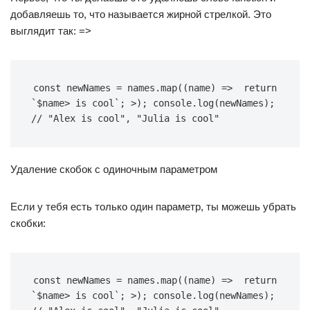
добавляешь то, что называется жирной стрелкой. Это
выглядит так: =>
const
 newNames 
=
 names
.
map
(
(
name
)
=>
return
`
$name
>
is cool
`
;
>
)
;
 console
.
log
(
newNames
)
;
// "Alex is cool", "Julia is cool"
Удаление скобок с одиночным параметром
Если у тебя есть только один параметр, ты можешь убрать
скобки:
const
 newNames 
=
 names
.
map
(
(
name
)
=>
return
`
$name
>
is cool
`
;
>
)
;
 console
.
log
(
newNames
)
;