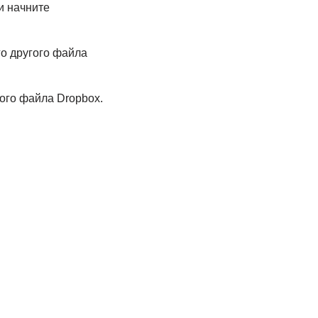
и начните
го другого файла
гого файла Dropbox.