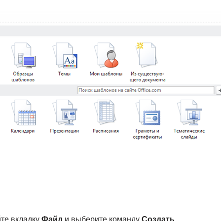
йте вкладку
Файл
и выберите команду
Создать
.