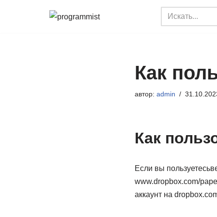
Перейти
к
содержимому
Как пол
автор:
admin
31.10.202
Как польз
Если вы пользуетесьве
www.dropbox.com/paper
аккаунт на dropbox.com