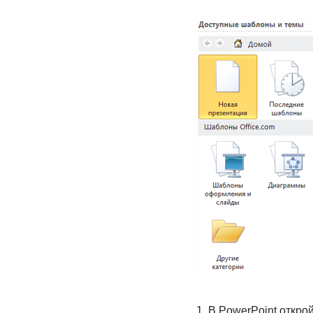
В PowerPoint откро