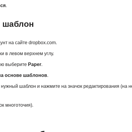
ся
.
ь шаблон
унт на сайте dropbox.com.
ки в левом верхнем углу.
ню выберите
Paper
.
на основе шаблонов
.
 нужный шаблон и нажмите на значок редактирования (на 
ок многоточия).