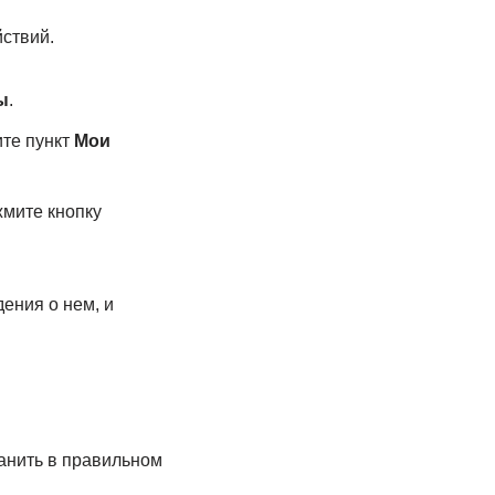
ствий.
ы
.
ите пункт
Мои
мите кнопку
ения о нем, и
ранить в правильном