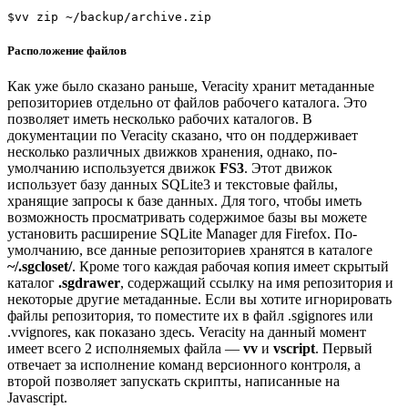
$vv zip ~/backup/archive.zip
Расположение файлов
Как уже было сказано раньше, Veracity хранит метаданные
репозиториев отдельно от файлов рабочего каталога. Это
позволяет иметь несколько рабочих каталогов. В
документации по Veracity сказано, что он поддерживает
несколько различных движков хранения, однако, по-
умолчанию используется движок
FS3
. Этот движок
использует базу данных SQLite3 и текстовые файлы,
хранящие запросы к базе данных. Для того, чтобы иметь
возможность просматривать содержимое базы вы можете
установить расширение SQLite Manager для Firefox. По-
умолчанию, все данные репозиториев хранятся в каталоге
~/.sgcloset/
. Кроме того каждая рабочая копия имеет скрытый
каталог
.sgdrawer
, содержащий ссылку на имя репозитория и
некоторые другие метаданные. Если вы хотите игнорировать
файлы репозитория, то поместите их в файл .sgignores или
.vvignores, как показано здесь. Veracity на данный момент
имеет всего 2 исполняемых файла —
vv
и
vscript
. Первый
отвечает за исполнение команд версионного контроля, а
второй позволяет запускать скрипты, написанные на
Javascript.