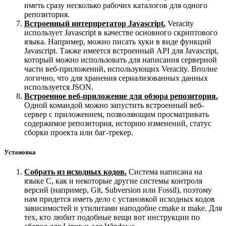
иметь сразу несколько рабочих каталогов для одного
репозитория.
Встроенный интерпретатор Javascript.
Veracity
использует Javascript в качестве основного скриптового
языка. Например, можно писать хуки в виде функций
Javascript. Также имеется встроенный API для Javascript,
который можно использовать для написания серверной
части веб-приложений, использующих Veracity. Вполне
логично, что для хранения сериализованных данных
используется JSON.
Встроенное веб-приложение для обзора репозитория.
Одной командой можно запустить встроенный веб-
сервер с приложением, позволяющим просматривать
содержимое репозитория, историю изменений, статус
сборки проекта или баг-трекер.
Установка
Собрать из исходных кодов.
Система написана на
языке C, как и некоторые другие системы контроля
версий (например, Git, Subversion или Fossil), поэтому
нам придется иметь дело с установкой исходных кодов
зависимостей и утилитами наподобие cmake и make. Для
тех, кто любит подобные вещи вот инструкции по