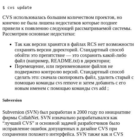
$
 cvs update
CVS использовалась большим количеством проектов, но
конечно не была лишена недостатков которые позднее
привели к появлению следующей рассматриваемой системы.
Рассмотрим основные недостатки:
Так как версии хранятся в файлах RCS нет возможности
сохранять версии директорий. Стандартный способ
обойти это препятствие — это сохранить какой-либо
файл (например, README.txt) в директории;
Перемещение, или переименование файлов не
подвержено контролю версий. Стандартный способ
сделать это: сначала скопировать файл, удалить старый с
помощью команды cvs remove и затем добавить с его
новым именем с помощью команды cvs add ;
Subversion
Subversion (SVN) был разработан в 2000 году по инициативе
фирмы CollabNet. SVN изначально разрабатывался как
“лучший CVS” и основной задачей разработчиков было
исправление ошибок допущенных в дизайне CVS при
сохранении похожего интерфейса. SVN также как и CVS