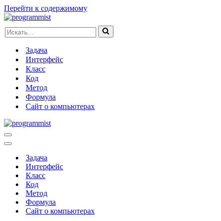
Перейти к содержимому
Искать...
Задача
Интерфейс
Класс
Код
Метод
Формула
Сайт о компьютерах
Меню
навигации
Меню
навигации
Задача
Интерфейс
Класс
Код
Метод
Формула
Сайт о компьютерах