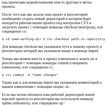
над проектами разработанными кем-то другим) и метка
проекта.
После того как мы залили наш проект в репозиторий
необходимо создать новый директорий в котором будет
находится рабочая копия проекта под контролем CVS и
загрузить проект с помощью команды checkout (контроль), или
сокращенно co:
$
cd
 some-working-dir 
$
 cvs checkout path-in-repository
Для команды checkout мы указываем путь к нашему проекту в
репозитории который мы указывали выше в команде import.
Теперь мы можем внести в проект изменения и залить их в
репозиторий с помощью команды commit (совершить
изменения), или сокращенно ci :
$
 cvs commit 
-m
"Some changes"
Также как и для команды import мы указываем комментарий к
нашим изменениям с помощью опции -m .
Если мы хотим обновить наш рабочий директорий новой
версией проекта из репозитория мы используем команду
update (обновить), или сокращенно up :