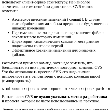
использует клиент-сервер архитектуру. Из наиболее
значительных изменений по сравнению с CVS можно
отметить:
Атомарное внесение изменений ( commit ). В случае
если обработка коммита была прервана не будет внесено
никаких изменений.
Переименование, копирование и перемещение файлов
сохраняет всю историю изменений.
Директории, символические ссылки и мета-данные
подвержены контролю версий.
Эффективное хранение изменений для бинарных
файлов.
Рассмотрим примеры команд, хотя надо заметить, что
большинство из них практически повторяют команды CVS.
Что бы использовать проект с SVN его надо сначала
импортировать в репозиторий с помощью команды import
(импортировать):
$
cd
 some-project 
$
 svn import 
-m
"New project"
 path-in
В отличие от CVS
не нужно указывать метки разработчика
и проекта
, которые не часто использовались на практике.
Теперь нам нужно создать рабочую копию проекта с помощью