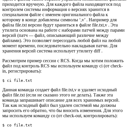
приходится вручную. Для каждого файла находящегося под
контролем системы информация о версиях хранится в
специальном файле с именем оригинального файла к
которому в конце добавлены символы ‘,v’ . Например для
файла file.txt версии будут храниться в файле file.txt,v . Эта
утилита основана на работе с наборами патчей между парами
версий (патч — файл, описывающий различие между
файлами). Это позволяет пересоздать любой файл на любой
момент времени, последовательно накладывая патчи. Для
хранения версий система использует утилиту diff .
Рассмотрим пример сессии с RCS. Когда мы хотим положить
файл под контроль RCS мы используем команду ci (от check-
in, регистрировать):
$
 ci file.txt
Данная команда создает файл file.txt,v и удаляет исходный
файл file.txt (если не сказано этого не делать). Также эта
команда запрашивает описание для всех хранимых версий.
Так как исходный файл был удален системой мы должны
запросить его обратно, что бы вносить изменения. Для этого
мы используем команду co (от check-out, контролировать):
$
 co file.txt