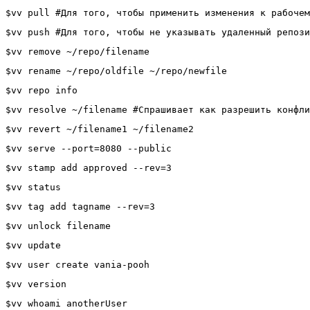
$vv pull #Для того, чтобы применить изменения к рабочем
$vv push #Для того, чтобы не указывать удаленный репози
$vv remove ~/repo/filename
$vv rename ~/repo/oldfile ~/repo/newfile
$vv repo info
$vv resolve ~/filename #Спрашивает как разрешить конфли
$vv revert ~/filename1 ~/filename2
$vv serve --port=8080 --public
$vv stamp add approved --rev=3
$vv status
$vv tag add tagname --rev=3
$vv unlock filename
$vv update
$vv user create vania-pooh
$vv version
$vv whoami anotherUser