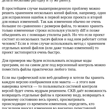
делать несколько раз одну и ту же работу.
В простейшем случае вышеприведенную проблему можно
решить хранением нескольких копий файлов, например, один
для исправления ошибок в первой версии проекта и второй
для новых изменений. Так как изменения обычно не очень
большие по сравнению с размером файла, то можно хранить
только измененные строки используя утилиту diff и позже
объединять их с помощью утилиты patch. Но что если проект
состоит из нескольких тысяч файлов и над ним работает сотня
человек? Если в этом случае использовать метод с хранением
отдельных копий файлов (или даже только изменений) то
проект застопорится очень быстро.
Для примеров мы будем использовать исходные коды
программ, но на самом деле под версионный контроль можно
поместить файлы практически любого типа.
Если вы графический или веб-дизайнер и хотели бы хранить
каждую версию изображения или макета — а этого вам
наверняка хочется — то пользоваться системой контроля
версий будет очень мудрым решением. СКВ даёт возможность
возвращать отдельные файлы к прежнему виду, возвращать к
прежнему состоянию весь проект, просматривать
происходящие со временем изменения, определять, кто
последним вносил изменения во внезапно переставший