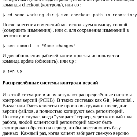
команды checkout (контроль), или co :
$
cd
 some-working-dir 
$
 svn checkout path-in-repository
После внесения изменений мы используем команду commit
(совершить изменения) , или ci для сохранения изменений в
репозитории:
$
 svn commit 
-m
"Some changes"
И для обновления рабочей копии проекта используется
команда update (обновить), или up :
$
 svn up
Распределённые системы контроля версий
И в этой ситуации в игру вступают распределённые системы
контроля версий (РСКВ). В таких системах как Git , Mercurial ,
Bazaar или Darcs клиенты не просто выгружают последние
версии файлов, а полностью копируют весь репозиторий.
Поэтому в случае, когда “умирает” сервер, через который шла
работа, любой клиентский репозиторий может быть
скопирован обратно на сервер, чтобы восстановить базу
данных. Каждый раз, когда клиент забирает свежую версию