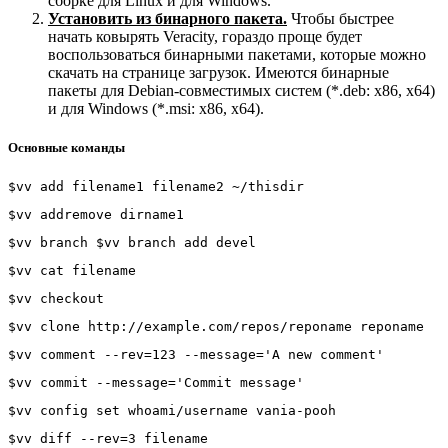
сборке для Linux и для Windows.
Установить из бинарного пакета.
Чтобы быстрее
начать ковырять Veracity, гораздо проще будет
воспользоваться бинарными пакетами, которые можно
скачать на странице загрузок. Имеются бинарные
пакеты для Debian-совместимых систем (*.deb: x86, x64)
и для Windows (*.msi: x86, x64).
Основные команды
$vv add filename1 filename2 ~/thisdir
$vv addremove dirname1
$vv branch $vv branch add devel
$vv cat filename
$vv checkout
$vv clone http://example.com/repos/reponame reponame
$vv comment --rev=123 --message='A new comment'
$vv commit --message='Commit message'
$vv config set whoami/username vania-pooh
$vv diff --rev=3 filename