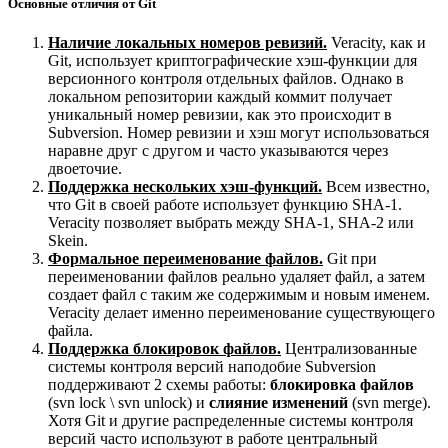
Основные отличия от Git
Наличие локальных номеров ревизий.
Veracity, как и
Git, использует криптографические хэш-функции для
версионного контроля отдельных файлов. Однако в
локальном репозитории каждый коммит получает
уникальный номер ревизии, как это происходит в
Subversion. Номер ревизии и хэш могут использоваться
наравне друг с другом и часто указываются через
двоеточие.
Поддержка нескольких хэш-функций.
Всем известно,
что Git в своей работе использует функцию SHA-1.
Veracity позволяет выбрать между SHA-1, SHA-2 или
Skein.
Формальное переименование файлов.
Git при
переименовании файлов реально удаляет файл, а затем
создает файл с таким же содержимым и новым именем.
Veracity делает именно переименование существующего
файла.
Поддержка блокировок файлов.
Централизованные
системы контроля версий наподобие Subversion
поддерживают 2 схемы работы:
блокировка файлов
(svn lock \ svn unlock) и
слияние изменений
(svn merge).
Хотя Git и другие распределенные системы контроля
версий часто используют в работе центральный