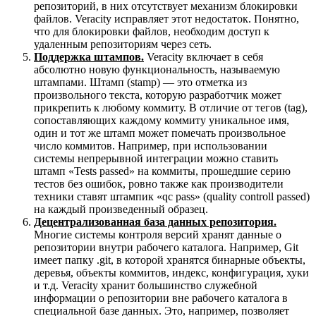
репозиторий, в них отсутствует механизм блокировки
файлов. Veracity исправляет этот недостаток. Понятно,
что для блокировки файлов, необходим доступ к
удаленным репозиториям через сеть.
Поддержка штампов.
Veracity включает в себя
абсолютно новую функциональность, называемую
штампами. Штамп (stamp) — это отметка из
произвольного текста, которую разработчик может
прикрепить к любому коммиту. В отличие от тегов (tag),
сопоставляющих каждому коммиту уникальное имя,
один и тот же штамп может помечать произвольное
число коммитов. Например, при использовании
системы непрерывной интеграции можно ставить
штамп «Tests passed» на коммиты, прошедшие серию
тестов без ошибок, ровно также как производители
техники ставят штампик «qc pass» (quality controll passed)
на каждый произведенный образец.
Децентрализованная база данных репозитория.
Многие системы контроля версий хранят данные о
репозитории внутри рабочего каталога. Например, Git
имеет папку .git, в которой хранятся бинарные объекты,
деревья, объекты коммитов, индекс, конфигурация, хуки
и т.д. Veracity хранит большинство служебной
информации о репозитории вне рабочего каталога в
специальной базе данных. Это, например, позволяет