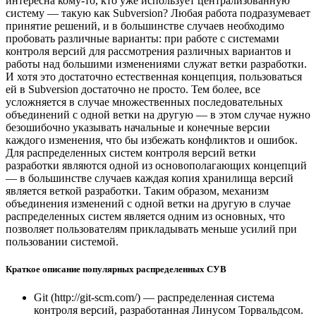
интересна кому-то, кто уже использует централизованную
систему — такую как Subversion? Любая работа подразумевает
принятие решений, и в большинстве случаев необходимо
пробовать различные варианты: при работе с системами
контроля версий для рассмотрения различных вариантов и
работы над большими изменениями служат ветки разработки.
И хотя это достаточно естественная концепция, пользоваться
ей в Subversion достаточно не просто. Тем более, все
усложняется в случае множественных последовательных
объединений с одной ветки на другую — в этом случае нужно
безошибочно указывать начальные и конечные версии
каждого изменения, что бы избежать конфликтов и ошибок.
Для распределенных систем контроля версий ветки
разработки являются одной из основополагающих концепций
— в большинстве случаев каждая копия хранилища версий
является веткой разработки. Таким образом, механизм
объединения изменений с одной ветки на другую в случае
распределенных систем является одним из основных, что
позволяет пользователям прикладывать меньше усилий при
пользовании системой.
Краткое описание популярных распределенных СУВ
Git (http://git-scm.com/) — распределенная система
контроля версий, разработанная Линусом Торвальдсом.