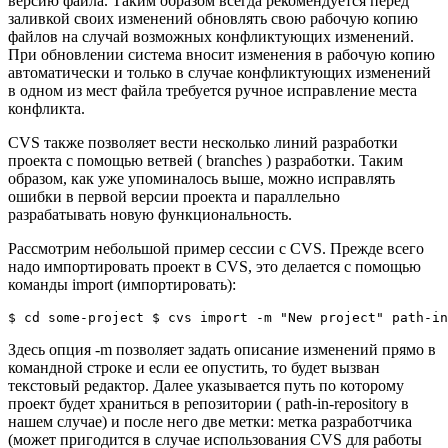
версию файла. Таким образом всегда рекомендуется перед
заливкой своих изменений обновлять свою рабочую копию
файлов на случай возможных конфликтующих изменений.
При обновлении система вносит изменения в рабочую копию
автоматически и только в случае конфликтующих изменений
в одном из мест файла требуется ручное исправление места
конфликта.
CVS также позволяет вести несколько линий разработки
проекта с помощью ветвей ( branches ) разработки. Таким
образом, как уже упоминалось выше, можно исправлять
ошибки в первой версии проекта и параллельно
разрабатывать новую функциональность.
Рассмотрим небольшой пример сессии с CVS. Прежде всего
надо импортировать проект в CVS, это делается с помощью
команды import (импортировать):
$
cd
 some-project 
$
 cvs import 
-m
"New project"
 path-in
Здесь опция -m позволяет задать описание изменений прямо в
командной строке и если ее опустить, то будет вызван
текстовый редактор. Далее указывается путь по которому
проект будет храниться в репозитории ( path-in-repository в
нашем случае) и после него две метки: метка разработчика
(может пригодится в случае использования CVS для работы