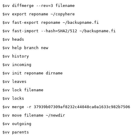
$vv diffmerge --rev=3 filename
$vv export reponame ~/copyhere
$vv fast-export reponame ~/backupname.fi
$vv fast-import --hash=SHA2/512 ~/backupname.fi
$vv heads
$vv help branch new
$vv history
$vv incoming
$vv init reponame dirname
$vv leaves
$vv lock filename
$vv locks
$vv merge -r 37939b07309af8232c44048ca0a1633c982b7506
$vv move filename ~/newdir
$vv outgoing
$vv parents