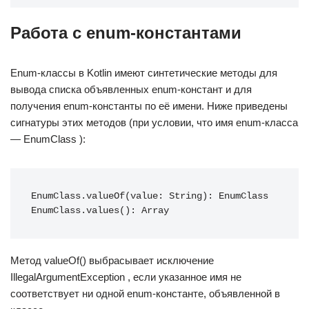
Работа с enum-константами
Enum-классы в Kotlin имеют синтетические методы для
вывода списка объявленных enum-констант и для
получения enum-константы по её имени. Ниже приведены
сигнатуры этих методов (при условии, что имя enum-класса
— EnumClass ):
EnumClass.valueOf(value: String): EnumClass 
EnumClass.values(): Array
Метод valueOf() выбрасывает исключение
IllegalArgumentException , если указанное имя не
соответствует ни одной enum-константе, объявленной в