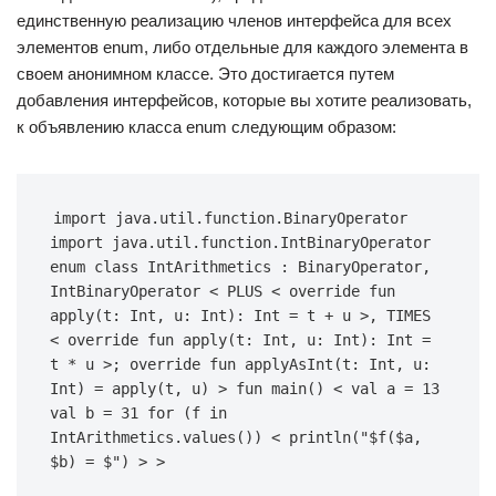
единственную реализацию членов интерфейса для всех
элементов enum, либо отдельные для каждого элемента в
своем анонимном классе. Это достигается путем
добавления интерфейсов, которые вы хотите реализовать,
к объявлению класса enum следующим образом:
import java.util.function.BinaryOperator 
import java.util.function.IntBinaryOperator 
enum class IntArithmetics : BinaryOperator, 
IntBinaryOperator < PLUS < override fun 
apply(t: Int, u: Int): Int = t + u >, TIMES 
< override fun apply(t: Int, u: Int): Int = 
t * u >; override fun applyAsInt(t: Int, u: 
Int) = apply(t, u) > fun main() < val a = 13 
val b = 31 for (f in 
IntArithmetics.values()) < println("$f($a, 
$b) = $
") > >