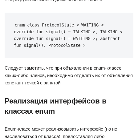
enum class ProtocolState < WAITING < 
override fun signal() = TALKING >, TALKING < 
override fun signal() = WAITING >; abstract 
fun signal(): ProtocolState >
Следует заметить, что при объявлении в enum-классе
каких-либо членов, необходимо отделять их от объявления
констант точкой с запятой.
Реализация интерфейсов в
классах enum
Enum-класс может реализовывать интерфейс (но не
наследоваться от класса), предоставляя либо