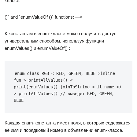
классе.
()` and `enumValueOf ()` functions: —>
К константам в enum-классе можно получить доступ
универсальным способом, используя функции
enumValues() и enumValueOf() :
enum class RGB < RED, GREEN, BLUE >inline 
fun > printAllValues() < 
print(enumValues().joinToString < it.name >) 
> printAllValues() // выведет RED, GREEN, 
BLUE
Каждая enum-константа имеет поля, в которых содержатся
её имя и порядковый номер в объявлении enum-класса.