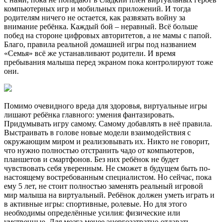
компьютерных игр и мобильных приложений. И тогда
родителям ничего не остается, как развязать войну за
внимание ребёнка. Каждый бой – неравный. Всё больше
побед на стороне цифровых авторитетов, а не мамы с папой.
Благо, правила реальной домашней игры под названием
«Семья» всё же устанавливают родители. И время
пребывания малыша перед экраном пока контролируют тоже
они.
Помимо очевидного вреда для здоровья, виртуальные игры
лишают ребёнка главного: умения фантазировать.
Придумывать игру самому. Самому добавлять в неё правила.
Выстраивать в голове новые модели взаимодействия с
окружающим миром и реализовывать их. Никто не говорит,
что нужно полностью отстранить чадо от компьютеров,
планшетов и смартфонов. Без них ребёнок не будет
чувствовать себя уверенным. Не сможет в будущем быть по-
настоящему востребованным специалистом. Но сейчас, пока
ему 5 лет, не стоит полностью заменять реальный игровой
мир малыша на виртуальный. Ребёнок должен уметь играть и
в активные игры: спортивные, ролевые. Но для этого
необходимы определённые усилия: физические или
умственные. Для мозга менее энергозатратно отдавать