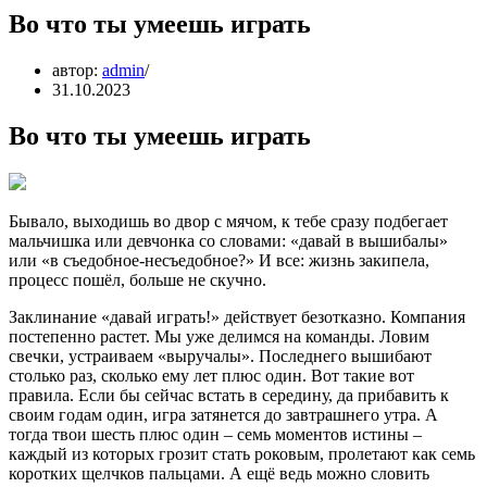
Во что ты умеешь играть
автор:
admin
31.10.2023
Во что ты умеешь играть
Бывало, выходишь во двор с мячом, к тебе сразу подбегает
мальчишка или девчонка со словами: «давай в вышибалы»
или «в съедобное-несъедобное?» И все: жизнь закипела,
процесс пошёл, больше не скучно.
Заклинание «давай играть!» действует безотказно. Компания
постепенно растет. Мы уже делимся на команды. Ловим
свечки, устраиваем «выручалы». Последнего вышибают
столько раз, сколько ему лет плюс один. Вот такие вот
правила. Если бы сейчас встать в середину, да прибавить к
своим годам один, игра затянется до завтрашнего утра. А
тогда твои шесть плюс один – семь моментов истины –
каждый из которых грозит стать роковым, пролетают как семь
коротких щелчков пальцами. А ещё ведь можно словить