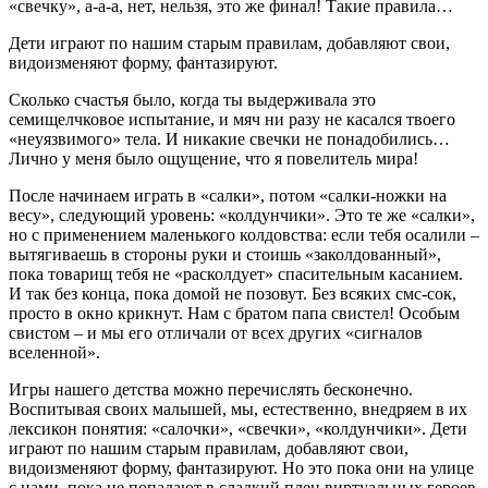
«свечку», а-а-а, нет, нельзя, это же финал! Такие правила…
Дети играют по нашим старым правилам, добавляют свои,
видоизменяют форму, фантазируют.
Сколько счастья было, когда ты выдерживала это
семищелчковое испытание, и мяч ни разу не касался твоего
«неуязвимого» тела. И никакие свечки не понадобились…
Лично у меня было ощущение, что я повелитель мира!
После начинаем играть в «салки», потом «салки-ножки на
весу», следующий уровень: «колдунчики». Это те же «салки»,
но с применением маленького колдовства: если тебя осалили –
вытягиваешь в стороны руки и стоишь «заколдованный»,
пока товарищ тебя не «расколдует» спасительным касанием.
И так без конца, пока домой не позовут. Без всяких смс-сок,
просто в окно крикнут. Нам с братом папа свистел! Особым
свистом – и мы его отличали от всех других «сигналов
вселенной».
Игры нашего детства можно перечислять бесконечно.
Воспитывая своих малышей, мы, естественно, внедряем в их
лексикон понятия: «салочки», «свечки», «колдунчики». Дети
играют по нашим старым правилам, добавляют свои,
видоизменяют форму, фантазируют. Но это пока они на улице
с нами, пока не попадают в сладкий плен виртуальных героев