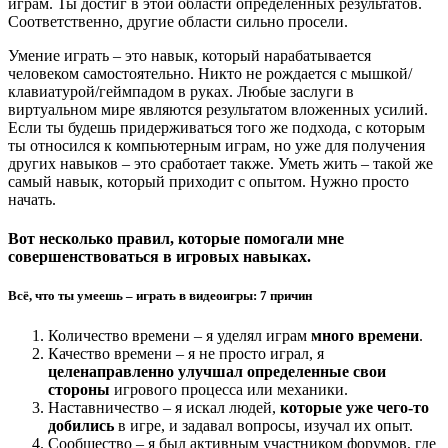
играм. Ты достиг в этой области определённых результатов.
Соответственно, другие области сильно просели.
Умение играть – это навык, который нарабатывается
человеком самостоятельно. Никто не рождается с мышкой/
клавиатурой/геймпадом в руках. Любые заслуги в
виртуальном мире являются результатом вложенных усилий.
Если ты будешь придерживаться того же подхода, с которым
ты относился к компьютерным играм, но уже для получения
других навыков – это сработает также. Уметь жить – такой же
самый навык, который приходит с опытом. Нужно просто
начать.
Вот несколько правил, которые помогали мне
совершенствоваться в игровых навыках.
Всё, что ты умеешь – играть в видеоигры: 7 причин
Количество времени – я уделял играм
много времени
.
Качество времени – я не просто играл, я
целенаправленно улучшал определенные свои
стороны
игрового процесса или механики.
Наставничество – я искал людей,
которые уже чего-то
добились
в игре, и задавал вопросы, изучал их опыт.
Сообщество – я был активным участником форумов, где