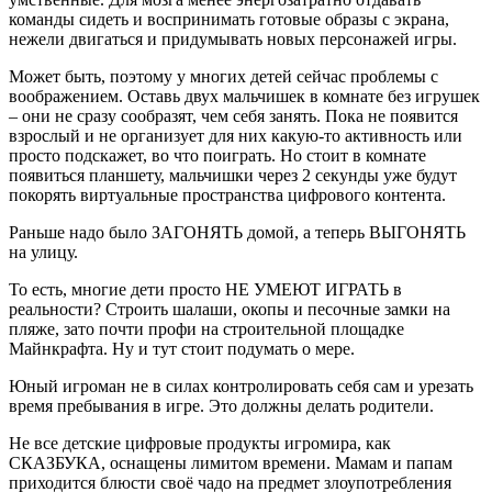
команды сидеть и воспринимать готовые образы с экрана,
нежели двигаться и придумывать новых персонажей игры.
Может быть, поэтому у многих детей сейчас проблемы с
воображением. Оставь двух мальчишек в комнате без игрушек
– они не сразу сообразят, чем себя занять. Пока не появится
взрослый и не организует для них какую-то активность или
просто подскажет, во что поиграть. Но стоит в комнате
появиться планшету, мальчишки через 2 секунды уже будут
покорять виртуальные пространства цифрового контента.
Раньше надо было ЗАГОНЯТЬ домой, а теперь ВЫГОНЯТЬ
на улицу.
То есть, многие дети просто НЕ УМЕЮТ ИГРАТЬ в
реальности? Строить шалаши, окопы и песочные замки на
пляже, зато почти профи на строительной площадке
Майнкрафта. Ну и тут стоит подумать о мере.
Юный игроман не в силах контролировать себя сам и урезать
время пребывания в игре. Это должны делать родители.
Не все детские цифровые продукты игромира, как
СКАЗБУКА, оснащены лимитом времени. Мамам и папам
приходится блюсти своё чадо на предмет злоупотребления