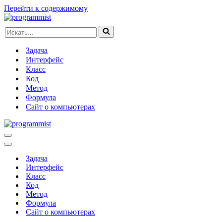
Перейти к содержимому
Искать...
Задача
Интерфейс
Класс
Код
Метод
Формула
Сайт о компьютерах
Меню
навигации
Меню
навигации
Задача
Интерфейс
Класс
Код
Метод
Формула
Сайт о компьютерах