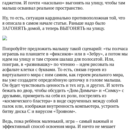
гаджетом. И почти «насильно» выгонять на улицу, чтобы там
малыш осваивал реальное пространство.
Ну, то есть, ситуация кардинально противоположная той, что
я описала в самом начале статьи. Раньше надо было
ЗАГОНЯТЬ домой, а теперь ВЫГОНЯТЬ на улицу.
Попробуйте предложить малышу такой сценарий: «ты полчаса
играешь на планшете в «фиксиков» или в «Зебру», а потом мы
идем на улицу и там строим шалаш для полосатой. Или,
поиграв, в «развивашку» по чтению – идем рисовать на
асфальте клетки с буквами. То есть, связав героев из
виртуального мира с ним самим, как героем реального мира,
вы уже создадите определённую цепочку в голове малыша.
Он будет чувствовать ценность и тех игр, и других. И хотеть
бежать во двор, чтобы обсудить «Дим-Димыча» и «Симку» с
друзьями, примерить на себя их роли, пострелять из
«космического бластера» в виде скрученных между собой
палок или, изображая внутренность компьютера, устроить
битву диска C и вирусом «Трояном».
Ведь, пока ребёнок маленький, игра – самый важный и
эффективный способ освоения мира. И ничто не мешает