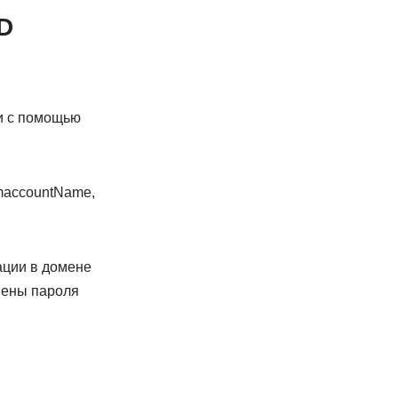
D
и с помощью
amaccountName,
ации в домене
мены пароля