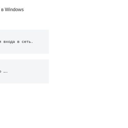
а в Windows
я входа в сеть.
o ….