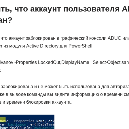
ть, что аккаунт пользователя A
ан?
 что аккаунт заблокирован в графический консоли ADUC ил
из модуля Active Directory для PowerShell:
aivanov -Properties LockedOut,DisplayName | Select-Object s
t
 заблокирована и не может быть использована для авториз
Также в выводе команды вы видите информацию о времени с
 и времени блокировки аккаунта.