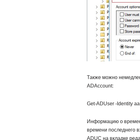
Также можно немедлен
ADAccount:
Get-ADUser -Identity a
Информацию о времени
времени последнего вх
ADUC на вкладке реда