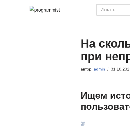
Перейти
к
содержимому
На скол
при неп
автор:
admin
31.10.202
Ищем исто
пользовате