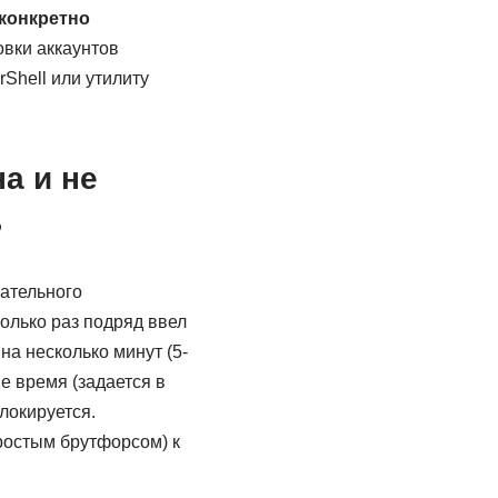
 конкретно
овки аккаунтов
Shell или утилиту
а и не
ь
зательного
колько раз подряд ввел
а несколько минут (5-
е время (задается в
локируется.
ростым брутфорсом) к