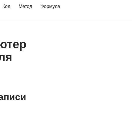
Код
Метод
Формула
ьютер
ля
аписи